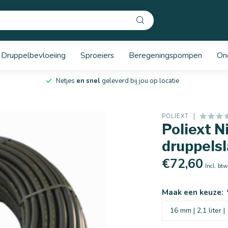
Druppelbevloeiing
Sproeiers
Beregeningspompen
On
Netjes
en snel
geleverd bij jou op locatie
POLIEXT
Poliext 
druppelsl
€72,60
Incl. btw
Maak een keuze: