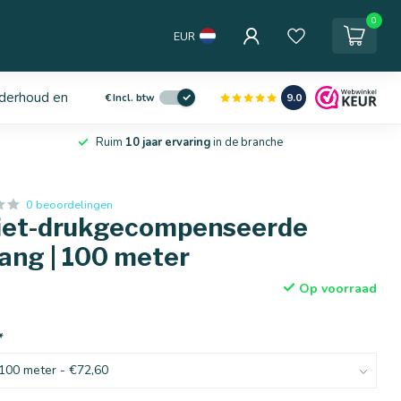
0
EUR
derhoud en service
9.0
€
Incl. btw
Ruim
10 jaar ervaring
in de branche
0 beoordelingen
Niet-drukgecompenseerde
ang | 100 meter
Op voorraad
*