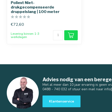
Poliext Niet-
drukgecompenseerde
druppelslang | 100 meter
€72,60
Levering binnen 1-3
werkdagen
Advies nodig van een berege
Met al meer dan 10 jaar ervaring is geen vr
0488 - 740 032 of stuur een mail naar
info
Klantenservice