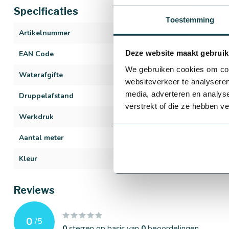
Specificaties
Toestemming
Artikelnummer
1199
Deze website maakt gebruik
EAN Code
401930546396
We gebruiken cookies om cont
Waterafgifte
2,0 liter per uur
websiteverkeer te analyseren
media, adverteren en analys
Druppelafstand
33 cm
verstrekt of die ze hebben v
Werkdruk
1,1 t/m 1,5 bar
Aantal meter
100 meter
Kleur
Zwart
Reviews
0
/
5
0
sterren op basis van
0
beoordelingen