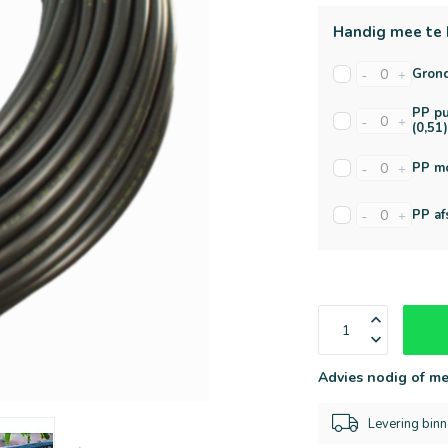
Handig mee te 
Grond
-
+
PP pu
-
+
(0,51
PP mo
-
+
PP af
-
+
Advies nodig of me
Levering bin