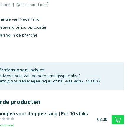
lijken
Deel dit product
rantie
van Nederland
eleverd bij jou op locatie
varing
in de branche
Professioneel advies
Advies nodig van de beregeningsspecialist?
info@onlineberegening.nl
of bel
+31 488 - 740 032
.
rde producten
ndpen voor druppelslang | Per 10 stuks
€2,00
voorraad