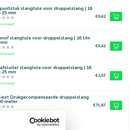
puntstuk slangtule voor druppelslang | 16
m 25 mm
€0,62
voorraad
mof slangtule voor druppelslang | 16 t/m
 mm
€0,42
voorraad
afsluiter slangtule voor druppelslang | 16
m 25 mm
€2,07
voorraad
liext Drukgecompenseerde druppelslang
00 meter
€71,87
voorraad