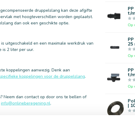
PP 
ukgecompenseerde druppelslang kan deze afgifte
t/
pervlak met hoogteverschillen worden geplaatst.
lslang dan ook een geschikte optie.
Op 
PP 
g is uitgeschakeld en een maximale werkdruk van
25
is 2 liter per uur.
Op 
PP 
hikte koppelingen aanwezig. Denk aan
t/
specifieke koppelingen voor de druppelslang
.
Op 
n? Neem dan contact op door ons te bellen of
Po
r
info@onlineberegening.nl
.
| 1
Op 