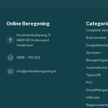
Online Beregening
Categori
Complete ber
Houtmanskampweg 9
Bulkvoordeel
6669 MZ Dodewaard
Nederland
Druppelbevloe
Sproeiers
0488 - 740 032
Beregenings
Automatische
info@onlineberegening.nl
Tyleen/PE
PVC
Draadfittinge
Infiltratie
Regenwatert