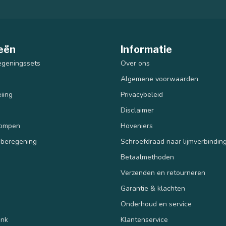
eën
Informatie
egeningssets
Over ons
Algemene voorwaarden
iing
Privacybeleid
Disclaimer
pompen
Hoveniers
 beregening
Schroefdraad naar lijmverbindin
Betaalmethoden
Verzenden en retourneren
n
Garantie & klachten
Onderhoud en service
ank
Klantenservice