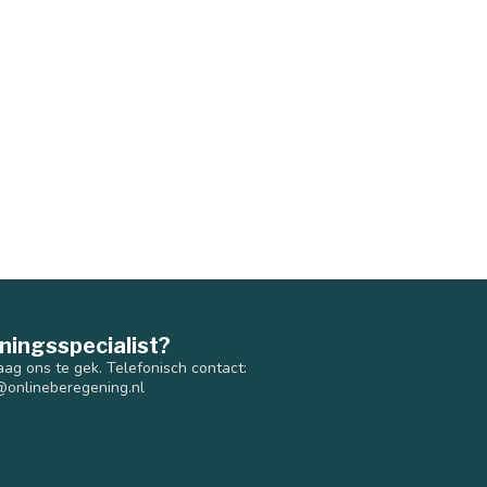
ningsspecialist?
aag ons te gek. Telefonisch contact:
@onlineberegening.nl