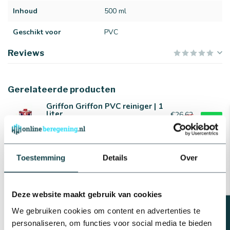
Inhoud
500 ml
Geschikt voor
PVC
Reviews
Gerelateerde producten
Griffon Griffon PVC reiniger | 1
liter
€26,62
€22,64
Op voorraad
Tangit Tangit
Toestemming
Details
Over
reinigingsdoekjes | 100 stuks
€45,23
€33,33
Op voorraad
Deze website maakt gebruik van cookies
Griffon Griffon PVC Cleaner |
We gebruiken cookies om content en advertenties te
500 ml
personaliseren, om functies voor social media te bieden
€15,87