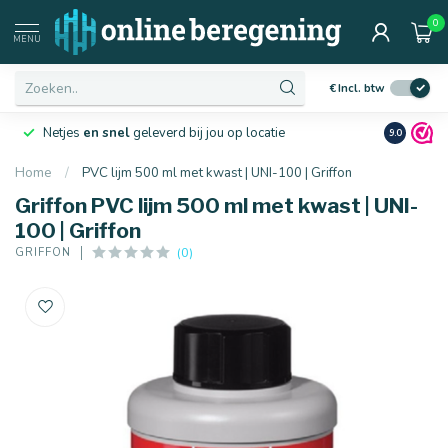
0
MENU
€
Incl. btw
Netjes
en snel
geleverd bij jou op locatie
Ruim
10 j
9.0
Home
/
PVC lijm 500 ml met kwast | UNI-100 | Griffon
Griffon PVC lijm 500 ml met kwast | UNI-
100 | Griffon
(0)
GRIFFON