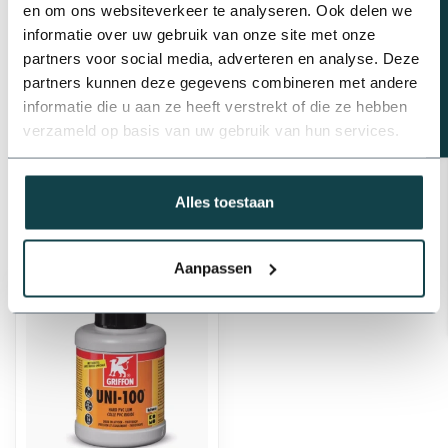
Beregeningsplan?
en om ons websiteverkeer te analyseren. Ook delen we
Op voorraad
informatie over uw gebruik van onze site met onze
partners voor social media, adverteren en analyse. Deze
partners kunnen deze gegevens combineren met andere
Professioneel advies
informatie die u aan ze heeft verstrekt of die ze hebben
Advies nodig van de beregeningsspecialist?
verzameld op basis van uw gebruik van hun services.
info@onlineberegening.nl
of bel
+31 488 -
740 032
.
Alles toestaan
Recent bekeken
Aanpassen