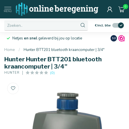
0
MENU
€
Incl. btw
Netjes
en snel
geleverd bij jou op locatie
Ruim
10 j
9.0
Home
/
Hunter BTT201 bluetooth kraancomputer | 3/4"
Hunter Hunter BTT201 bluetooth
kraancomputer | 3/4"
(0)
HUNTER