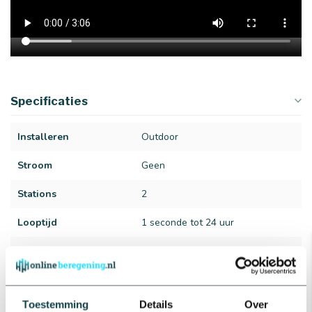
Specificaties
Installeren
Outdoor
Stroom
Geen
Stations
2
Looptijd
1 seconde tot 24 uur
Materiaal
Kunststof
Merk
Hunter
Toestemming
Details
Over
Type
BTT201