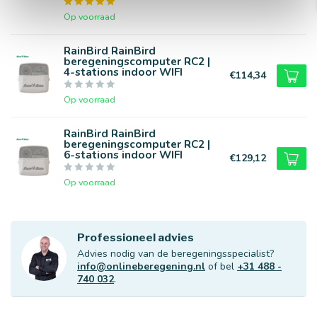
Op voorraad
RainBird RainBird
beregeningscomputer RC2 |
4-stations indoor WIFI
€114,34
Op voorraad
RainBird RainBird
beregeningscomputer RC2 |
6-stations indoor WIFI
€129,12
Op voorraad
Professioneel advies
Advies nodig van de beregeningsspecialist?
info@onlineberegening.nl
of bel
+31 488 -
740 032
.