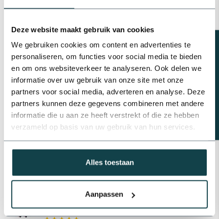
Capaciteit
1-4m³/uur
Bekijk alles
Deze website maakt gebruik van cookies
Reviews
Werkdruk
0,5 - 8 bar
Beregeningsplan?
We gebruiken cookies om content en advertenties te
personaliseren, om functies voor social media te bieden
en om ons websiteverkeer te analyseren. Ook delen we
Gerelateerde producten
informatie over uw gebruik van onze site met onze
Bonfix Teflontape/PFTE tape |
partners voor social media, adverteren en analyse. Deze
Bonfix
€2,28
partners kunnen deze gegevens combineren met andere
Op voorraad
informatie die u aan ze heeft verstrekt of die ze hebben
verzameld op basis van uw gebruik van hun services.
PP verloopnippel | 6 bar
€0,47
Op voorraad
Alles toestaan
RainBird Rainbird
beregeningsinstallatie
Aanpassen
compleet inclusief
beregeningscomputer | 2
€376,39
zones