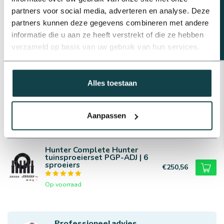
partners voor social media, adverteren en analyse. Deze
Op voorraad
partners kunnen deze gegevens combineren met andere
informatie die u aan ze heeft verstrekt of die ze hebben
Kin Pumps Hydrofoorpomp
verzameld op basis van uw gebruik van hun services.
HRD 100/25
€375,25
Op voorraad
Alles toestaan
Bermad Bermad 24VAC
magneetklep | 1" t/m 2"
binnendraad
€50,75
Aanpassen
Op voorraad
Hunter Complete Hunter
tuinsproeierset PGP-ADJ | 6
sproeiers
€250,56
Op voorraad
Professioneel advies