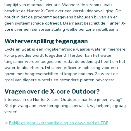
looptijd van maximaal vier uur. Wanneer de stroom uitvalt
beschikt de Hunter X-Core over een kortsluitingbeveiliging, Dit
houdt in dat de programmagegevens behouden blijven en er
geen systeemschade optreedt. Daarnaast beschikt de
Hunter X-
core
over een sensoraansluiting welke per zone instelbaar is.
Waterverspilling tegengaan
Cycle en Soak is een irrigatiemethode waarbij water in meerdere,
korte periodes wordt toegediend. Hierdoor kan het water
langzamer worden toegediend, zodat de bodem tijd heeft om het
water te absorberen. Dit is een efficiente oplossing voor een
gazon met hoogteverschillen of krappe bodems. Zo wordt de
groei van diepere wortels en gezondere planten bevorderd.
Vragen over de X-core Outdoor?
Interesse in de Hunter X-core Outdoor, maar heb je een vraag?
Stel je vraag aan onze beregeningsspecialist, wij helpen je graag
verder!
↠
Bekijk de gebruikershandleiding en download de PDF
.