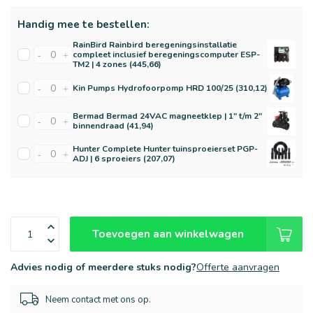
Handig mee te bestellen:
RainBird Rainbird beregeningsinstallatie
compleet inclusief beregeningscomputer ESP-
-
+
TM2 | 4 zones (445,66)
Kin Pumps Hydrofoorpomp HRD 100/25 (310,12)
-
+
Bermad Bermad 24VAC magneetklep | 1" t/m 2"
-
+
binnendraad (41,94)
Hunter Complete Hunter tuinsproeierset PGP-
-
+
ADJ | 6 sproeiers (207,07)
Toevoegen aan winkelwagen
Advies nodig of meerdere stuks nodig?
Offerte aanvragen
Neem contact met ons op.