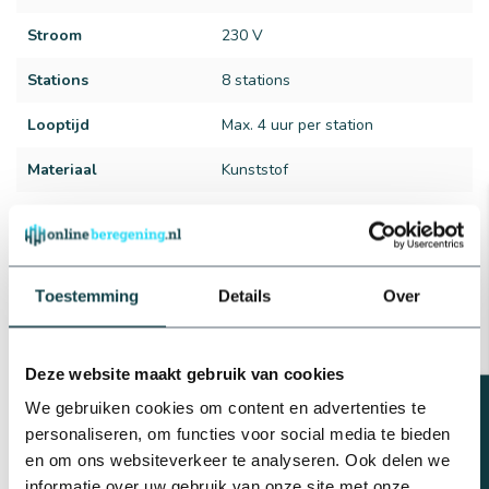
Stroom
230 V
Stations
8 stations
Looptijd
Max. 4 uur per station
Materiaal
Kunststof
Merk
Hunter
Type
X-Core
Toestemming
Details
Over
Reviews
Deze website maakt gebruik van cookies
Gerelateerde producten
Beregeningsplan?
We gebruiken cookies om content en advertenties te
RainBird Rainbird
beregeningsinstallatie
personaliseren, om functies voor social media te bieden
compleet inclusief
en om ons websiteverkeer te analyseren. Ook delen we
beregeningscomputer ESP-
€539,25
TM2 | 4 zones
informatie over uw gebruik van onze site met onze