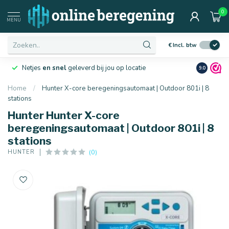
0
MENU
€
Incl. btw
Netjes
en snel
geleverd bij jou op locatie
Ruim
10 j
9.0
Home
/
Hunter X-core beregeningsautomaat | Outdoor 801i | 8
stations
Hunter Hunter X-core
beregeningsautomaat | Outdoor 801i | 8
stations
(0)
HUNTER