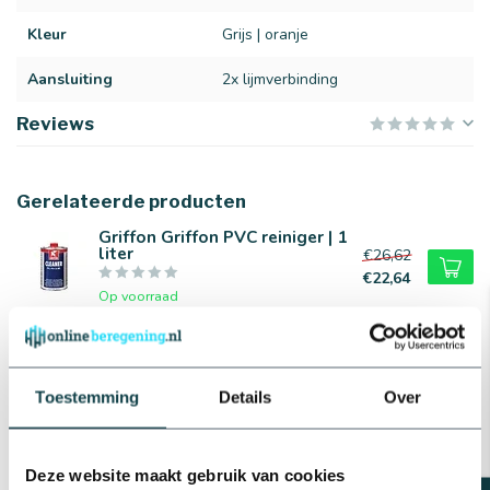
Kleur
Grijs | oranje
Aansluiting
2x lijmverbinding
Reviews
Gerelateerde producten
Griffon Griffon PVC reiniger | 1
liter
€26,62
€22,64
Op voorraad
Griffon Griffon PVC lijm | 1
liter
€37,10
€29,87
Toestemming
Details
Over
Op voorraad
Plasson PVC koppeling 3-delig
| 16 t/m 110 mm
Deze website maakt gebruik van cookies