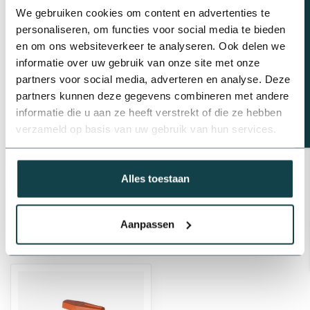
€1,95
Beregeningsplan?
We gebruiken cookies om content en advertenties te
Op voorraad
personaliseren, om functies voor social media te bieden
en om ons websiteverkeer te analyseren. Ook delen we
PP kogelkraan | Klem x
buitendraad
informatie over uw gebruik van onze site met onze
€7,63
partners voor social media, adverteren en analyse. Deze
Op voorraad
partners kunnen deze gegevens combineren met andere
informatie die u aan ze heeft verstrekt of die ze hebben
verzameld op basis van uw gebruik van hun services.
Professioneel advies
Advies nodig van de beregeningsspecialist?
info@onlineberegening.nl
of bel
+31 488 -
Alles toestaan
740 032
.
Aanpassen
Recent bekeken