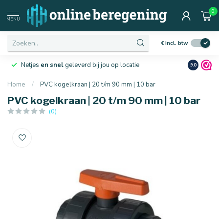
0
MENU
€
Incl. btw
Netjes
en snel
geleverd bij jou op locatie
Ruim
10 j
9.0
Home
/
PVC kogelkraan | 20 t/m 90 mm | 10 bar
PVC kogelkraan | 20 t/m 90 mm | 10 bar
(0)