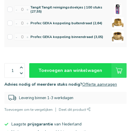
Tangit Tangit reinigingsdoekjes | 100 stuks
-
+
(27,55)
Profec GEKA koppeling buitendraad (2,64)
-
+
Profec GEKA koppeling binnendraad (3,05)
-
+
Toevoegen aan winkelwagen
Advies nodig of meerdere stuks nodig?
Offerte aanvragen
Levering binnen 1-3 werkdagen
Toevoegen om te vergelijken
Deel dit product
Laagste
prijsgarantie
van Nederland