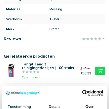
Materiaal
Messing
Werkdruk
12 bar
Merk
Profec
Reviews
Gerelateerde producten
Tangit Tangit
reinigingsdoekjes | 100 stuks
€45,23
€33,33
Op voorraad
Profec GEKA koppeling
buitendraad
€3,19
Op voorraad
Toestemming
Details
Over