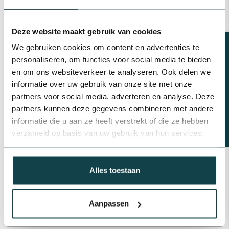
Profec GEKA koppeling
binnendraad
€3,69
Deze website maakt gebruik van cookies
Op voorraad
Beregeningsplan?
We gebruiken cookies om content en advertenties te
personaliseren, om functies voor social media te bieden
Messing slangtule met
binnendraad | 3/4"
en om ons websiteverkeer te analyseren. Ook delen we
€4,21
informatie over uw gebruik van onze site met onze
Op voorraad
partners voor social media, adverteren en analyse. Deze
partners kunnen deze gegevens combineren met andere
Storz aluminium koppeling
informatie die u aan ze heeft verstrekt of die ze hebben
met slangpilaar
€21,47
verzameld op basis van uw gebruik van hun services.
Op voorraad
Alles toestaan
Professioneel advies
Advies nodig van de beregeningsspecialist?
info@onlineberegening.nl
of bel
+31 488 -
Aanpassen
740 032
.