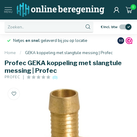
0
MENU
€
Incl. btw
Netjes
en snel
geleverd bij jou op locatie
Ruim
10 j
9.0
Home
/
GEKA koppeling met slangtule messing | Profec
Profec GEKA koppeling met slangtule
messing | Profec
(0)
PROFEC