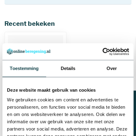
Recent bekeken
Toestemming
Details
Over
Deze website maakt gebruik van cookies
Messing kraan
Beregeningsplan?
We gebruiken cookies om content en advertenties te
buitendraad
personaliseren, om functies voor social media te bieden
en om ons websiteverkeer te analyseren. Ook delen we
€15,17
informatie over uw gebruik van onze site met onze
Levering binnen 1-3
werkdagen
partners voor social media, adverteren en analyse. Deze
partners kunnen deze gegevens combineren met andere