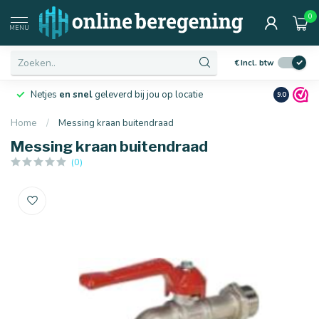
0
MENU
€
Incl. btw
Netjes
en snel
geleverd bij jou op locatie
Ruim
10 j
9.0
Home
/
Messing kraan buitendraad
Messing kraan buitendraad
(0)