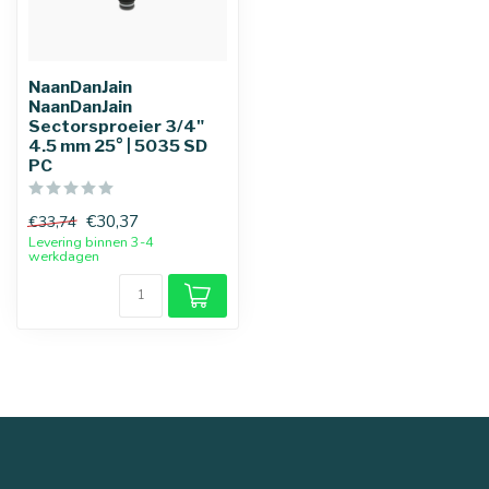
NaanDanJain
NaanDanJain
Sectorsproeier 3/4"
4.5 mm 25° | 5035 SD
PC
€30,37
€33,74
Levering binnen 3-4
werkdagen