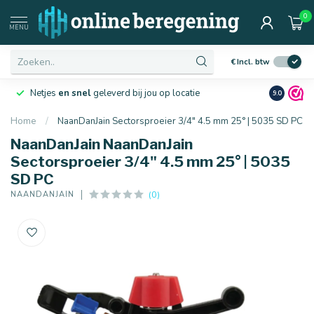
0
MENU
€
Incl. btw
Netjes
en snel
geleverd bij jou op locatie
Ruim
10 j
9.0
Home
/
NaanDanJain Sectorsproeier 3/4" 4.5 mm 25° | 5035 SD PC
NaanDanJain NaanDanJain
Sectorsproeier 3/4" 4.5 mm 25° | 5035
SD PC
(0)
NAANDANJAIN