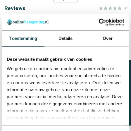
Reviews
Kleur
Bruin | Zwart
Gerelateerde producten
NaanDanJain Sectorsproeier
Toestemming
Details
Over
messing ½" | type 423 WP
€38,15
Op voorraad
Deze website maakt gebruik van cookies
Beregeningsplan?
NaanDanJain 360°
We gebruiken cookies om content en advertenties te
Rondsproeier messing ¾" |
personaliseren, om functies voor social media te bieden
€22,65
type RC 130
€20,39
en om ons websiteverkeer te analyseren. Ook delen we
Op voorraad
informatie over uw gebruik van onze site met onze
partners voor social media, adverteren en analyse. Deze
Messing verloopring |
partners kunnen deze gegevens combineren met andere
Binnendraad x buitendraad
informatie die u aan ze heeft verstrekt of die ze hebben
€2,12
verzameld op basis van uw gebruik van hun services.
Op voorraad