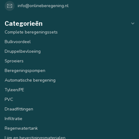
info@onlineberegening.nl
Categorieën
Complete beregeningssets
Bulkvoordeel
Druppelbevloeiing
Sproeiers
Beregeningspompen
Automatische beregening
Tyleen/PE
PVC
Draadfittingen
Infiltratie
Regenwatertank
Lijm en bevestigingsmaterialen