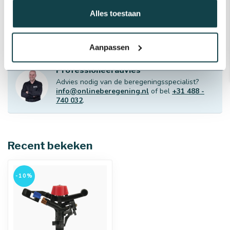
Bonfix Teflontape/PFTE tape |
Bonfix
Alles toestaan
€2,28
Op voorraad
Aanpassen
Professioneel advies
Advies nodig van de beregeningsspecialist?
info@onlineberegening.nl
of bel
+31 488 -
740 032
.
Recent bekeken
-10%