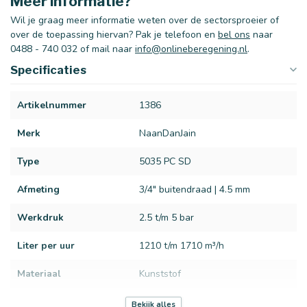
Meer informatie?
Wil je graag meer informatie weten over de sectorsproeier of
over de toepassing hiervan? Pak je telefoon en
bel ons
naar
0488 - 740 032 of mail naar
info@onlineberegening.nl
.
Specificaties
Artikelnummer
1386
Merk
NaanDanJain
Type
5035 PC SD
Afmeting
3/4" buitendraad | 4.5 mm
Werkdruk
2.5 t/m 5 bar
Liter per uur
1210 t/m 1710 m³/h
Materiaal
Kunststof
Sproeibereik
28 t/m 32 meter
Bekijk alles