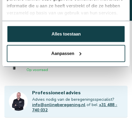
Op voorraad
informatie die u aan ze heeft verstrekt of die ze hebben
verzameld op basis van uw gebruik van hun services.
NaanDanJain 360°
Rondsproeier messing ¾" |
€22,65
type RC 130
€20,39
Alles toestaan
Op voorraad
RainBird 3504-PC pop-up
Aanpassen
sproeier
€11,77
Op voorraad
Professioneel advies
Advies nodig van de beregeningsspecialist?
info@onlineberegening.nl
of bel
+31 488 -
740 032
.