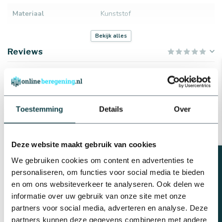
Materiaal
Kunststof
Sproeibereik
27 t/m 29 meter
Bekijk alles
Reviews
Kleur
Zwart
Gerelateerde producten
Bonfix Teflontape/PFTE tape |
Toestemming
Details
Over
Bonfix
€2,28
Op voorraad
Deze website maakt gebruik van cookies
Messing verloopring |
Beregeningsplan?
Binnendraad x buitendraad
We gebruiken cookies om content en advertenties te
€2,12
personaliseren, om functies voor social media te bieden
Op voorraad
en om ons websiteverkeer te analyseren. Ook delen we
informatie over uw gebruik van onze site met onze
NaanDanJain Sectorsproeier
partners voor social media, adverteren en analyse. Deze
messing ½" | type 423 WP
€38,15
partners kunnen deze gegevens combineren met andere