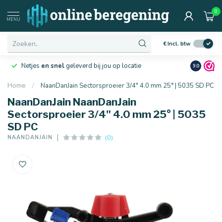
0
MENU
€
Incl. btw
Netjes
en snel
geleverd bij jou op locatie
Ruim
10 j
9.0
Home
/
NaanDanJain Sectorsproeier 3/4" 4.0 mm 25° | 5035 SD PC
NaanDanJain NaanDanJain
Sectorsproeier 3/4" 4.0 mm 25° | 5035
SD PC
(0)
NAANDANJAIN