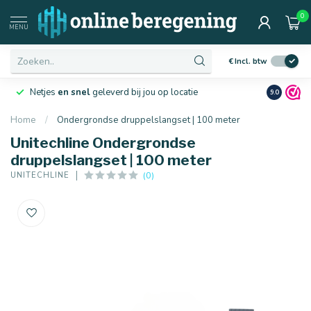
0
MENU
€
Incl. btw
Netjes
en snel
geleverd bij jou op locatie
Ruim
10 j
9.0
Home
/
Ondergrondse druppelslangset | 100 meter
Unitechline Ondergrondse
druppelslangset | 100 meter
(0)
UNITECHLINE