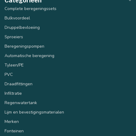
Categorieën
Complete beregeningssets
Bulkvoordeel
Druppelbevloeiing
Sproeiers
Beregeningspompen
Automatische beregening
Tyleen/PE
PVC
Draadfittingen
Infiltratie
Regenwatertank
Lijm en bevestigingsmaterialen
Merken
Fonteinen