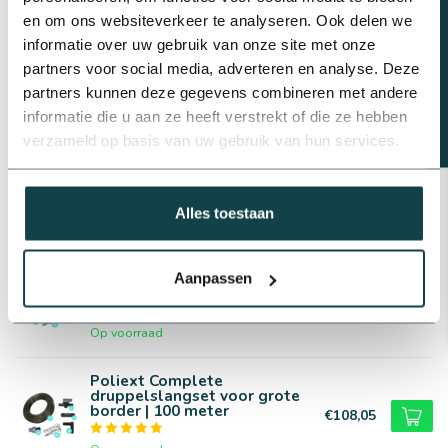
Beregeningsplan?
en om ons websiteverkeer te analyseren. Ook delen we
Op voorraad
informatie over uw gebruik van onze site met onze
partners voor social media, adverteren en analyse. Deze
Plasson Tyleen T-stuk
binnendraad | 16 t/m 32 mm
partners kunnen deze gegevens combineren met andere
€2,83
informatie die u aan ze heeft verstrekt of die ze hebben
Op voorraad
verzameld op basis van uw gebruik van hun services.
PP puntstuk slangtule voor
druppelslang | 16 t/m 25 mm
€0,62
Alles toestaan
Op voorraad
Complete druppelslangset
Aanpassen
voor kleine border | 25 meter
€28,69
Op voorraad
Poliext Complete
druppelslangset voor grote
border | 100 meter
€108,05