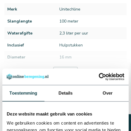
Merk
Unitechline
Slanglengte
100 meter
Waterafgifte
2,3 liter per uur
Inclusief
Hulpstukken
Diameter
16 mm
Druppelafstand
30 cm
Bekijk alles
Reviews
Werkdruk
0,5 t/m 3,5 bar
Type
Niet-drukgecompenseerd
Toestemming
Details
Over
Gerelateerde producten
RainBird Rainbird
beregeningsinstallatie
Deze website maakt gebruik van cookies
compleet inclusief
beregeningscomputer ESP-
We gebruiken cookies om content en advertenties te
€539,25
TM2 | 4 zones
personaliseren, om functies voor social media te bieden