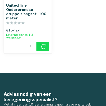
Unitechline
Ondergrondse
druppelslangset | 100
meter
€157,27
Levering binnen 1-3
werkdagen
Advies nodig van een
beregeningsspecialist?
Met al meer dan 10 jaar ervaring is geen vraag ons te gek.