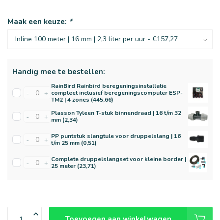
Maak een keuze:
*
Handig mee te bestellen:
RainBird Rainbird beregeningsinstallatie
compleet inclusief beregeningscomputer ESP-
-
+
TM2 | 4 zones (445,66)
Plasson Tyleen T-stuk binnendraad | 16 t/m 32
-
+
mm (2,34)
PP puntstuk slangtule voor druppelslang | 16
-
+
t/m 25 mm (0,51)
Complete druppelslangset voor kleine border |
-
+
25 meter (23,71)
Toevoegen aan winkelwagen