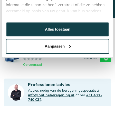
Schakelrelais pomp | 24VAC
informatie die u aan ze heeft verstrekt of die ze hebben
€57,17
verzameld op basis van uw gebruik van hun services.
Op voorraad
Aansluitsnoer met stekker | 1,5
meter
Alles toestaan
€11,27
Op voorraad
Aanpassen
Pedrollo JSWm/3CM
centrifugaalpomp
€534,85
Op voorraad
Professioneel advies
Advies nodig van de beregeningsspecialist?
info@onlineberegening.nl
of bel
+31 488 -
740 032
.