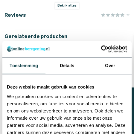
Bekijk alles
Capaciteit
5 t/m 130 l/min
Reviews
Type
m4/100-X
Gerelateerde producten
RainBird Rainbird
beregeningsinstallatie
compleet inclusief
beregeningscomputer ESP-
€539,25
TM2 | 4 zones
Toestemming
Details
Over
Op voorraad
Deze website maakt gebruik van cookies
RainBird
Beregeningsinstallatie
Beregeningsplan?
We gebruiken cookies om content en advertenties te
compleet met Rainbird
computer 6 zones | Incl.
personaliseren, om functies voor social media te bieden
€796,45
wifimodule
en om ons websiteverkeer te analyseren. Ook delen we
informatie over uw gebruik van onze site met onze
Op voorraad
partners voor social media, adverteren en analyse. Deze
partners kunnen deze gegevens combineren met andere