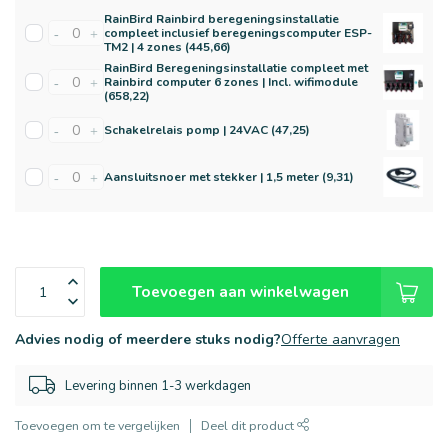
RainBird Rainbird beregeningsinstallatie
compleet inclusief beregeningscomputer ESP-
-
+
TM2 | 4 zones (445,66)
RainBird Beregeningsinstallatie compleet met
Rainbird computer 6 zones | Incl. wifimodule
-
+
(658,22)
Schakelrelais pomp | 24VAC (47,25)
-
+
Aansluitsnoer met stekker | 1,5 meter (9,31)
-
+
Toevoegen aan winkelwagen
Advies nodig of meerdere stuks nodig?
Offerte aanvragen
Levering binnen 1-3 werkdagen
Toevoegen om te vergelijken
Deel dit product