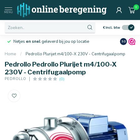
0
MENU
€
Incl. btw
Netjes
en snel
geleverd bij jou op locatie
Ruim
10 j
9.0
Home
/
Pedrollo Plurijet m4/100-X 230V - Centrifugaalpomp
Pedrollo Pedrollo Plurijet m4/100-X
230V - Centrifugaalpomp
(0)
PEDROLLO