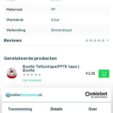
Materiaal
PP
Werkdruk
6 bar
Verbinding
Binnendraad
Reviews
Gerelateerde producten
Bonfix Teflontape/PFTE tape |
Bonfix
€2,28
Op voorraad
PP puntstuk slangtule voor
druppelslang | 16 t/m 25 mm
€0,62
Op voorraad
Toestemming
Details
Over