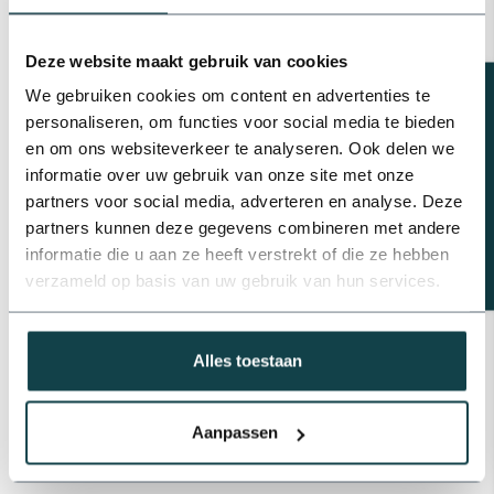
PP verloopnippel | 6 bar
€0,47
Deze website maakt gebruik van cookies
Op voorraad
Beregeningsplan?
We gebruiken cookies om content en advertenties te
personaliseren, om functies voor social media te bieden
Plasson PP draadstop | 6 bar
en om ons websiteverkeer te analyseren. Ook delen we
€0,80
informatie over uw gebruik van onze site met onze
Op voorraad
partners voor social media, adverteren en analyse. Deze
partners kunnen deze gegevens combineren met andere
Plasson PVC schroefbus | 16
t/m 110 mm
informatie die u aan ze heeft verstrekt of die ze hebben
€0,84
verzameld op basis van uw gebruik van hun services.
Op voorraad
Alles toestaan
Professioneel advies
Advies nodig van de beregeningsspecialist?
info@onlineberegening.nl
of bel
+31 488 -
Aanpassen
740 032
.