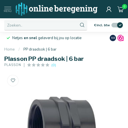
0
MENU
€
Incl. btw
Netjes
en snel
geleverd bij jou op locatie
Ruim
10 j
9.0
Home
/
PP draadsok | 6 bar
Plasson PP draadsok | 6 bar
(0)
PLASSON