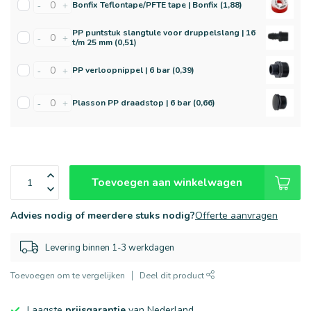
Bonfix Teflontape/PFTE tape | Bonfix (1,88)
-
+
PP puntstuk slangtule voor druppelslang | 16
-
+
t/m 25 mm (0,51)
PP verloopnippel | 6 bar (0,39)
-
+
Plasson PP draadstop | 6 bar (0,66)
-
+
Toevoegen aan winkelwagen
Advies nodig of meerdere stuks nodig?
Offerte aanvragen
Levering binnen 1-3 werkdagen
Toevoegen om te vergelijken
Deel dit product
Laagste
prijsgarantie
van Nederland