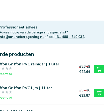
Professioneel advies
Advies nodig van de beregeningsspecialist?
info@onlineberegening.nl
of bel
+31 488 - 740 032
.
rde producten
ffon Griffon PVC reiniger | 1 liter
€26,62
€22,64
voorraad
ffon Griffon PVC lijm | 1 liter
€37,10
€29,87
voorraad