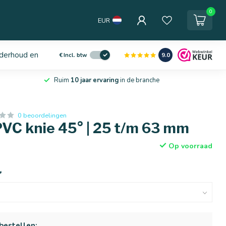
0
EUR
derhoud en service
9.0
€
Incl. btw
Ruim
10 jaar ervaring
in de branche
0 beoordelingen
PVC knie 45° | 25 t/m 63 mm
Op voorraad
*
bestellen: