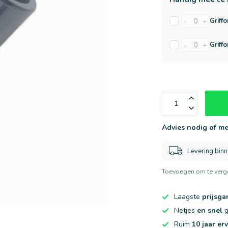
Griffo
-
+
Griffo
-
+
Advies nodig of me
Levering bin
Toevoegen om te verge
Laagste
prijsga
Netjes
en snel
g
Ruim
10 jaar er