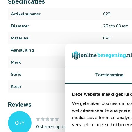
Specificaties
Artikelnummer
629
Diameter
25 t/m 63 mm
Materiaal
PVC
Aansluiting
Lijmverbinding
Merk
Plasson
Serie
PVC knie
Toestemming
Kleur
Grijs
Deze website maakt gebruik
We gebruiken cookies om cont
Reviews
websiteverkeer te analyseren
media, adverteren en analys
0
/
5
verstrekt of die ze hebben v
0
sterren op basis van
0
beoordelingen