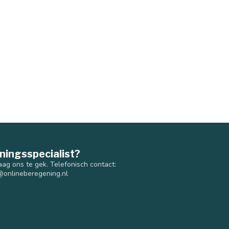
ningsspecialist?
aag ons te gek. Telefonisch contact:
@onlineberegening.nl