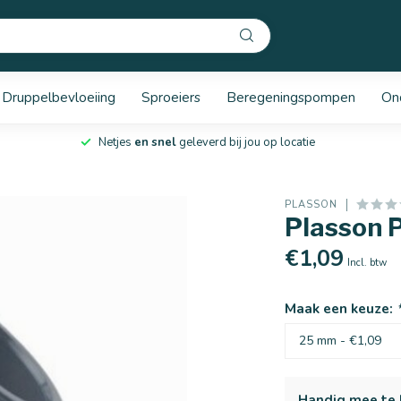
Druppelbevloeiing
Sproeiers
Beregeningspompen
On
Netjes
en snel
geleverd bij jou op locatie
PLASSON
Plasson 
€1,09
Incl. btw
Maak een keuze:
Handig mee te 