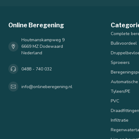
Online Beregening
Categori
Complete ber
Houtmanskampweg 9
Bulkvoordeel
6669 MZ Dodewaard
Nederland
Druppelbevloe
Sproeiers
0488 - 740 032
Beregenings
Automatische
info@onlineberegening.nl
Tyleen/PE
PVC
Draadfittinge
Infiltratie
Regenwatert