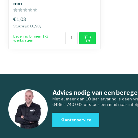
mm
€1,09
Stukprijs: €0,90 /
Levering binnen 1-3
werkdagen
Advies nodig van een berege
Met al meer dan 10 jaar ervaring is geen vr
0488 - 740 032 of stuur een mail naar
info
Klantenservice