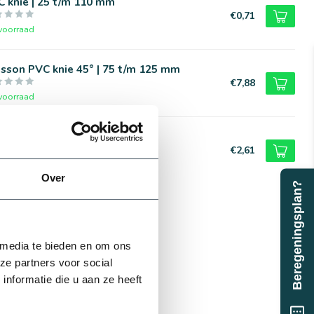
 knie | 25 t/m 110 mm
€0,71
voorraad
sson PVC knie 45° | 75 t/m 125 mm
€7,88
voorraad
sson Tyleen knie | Plasson
€2,61
voorraad
Over
Beregeningsplan?
 media te bieden en om ons
ze partners voor social
nformatie die u aan ze heeft