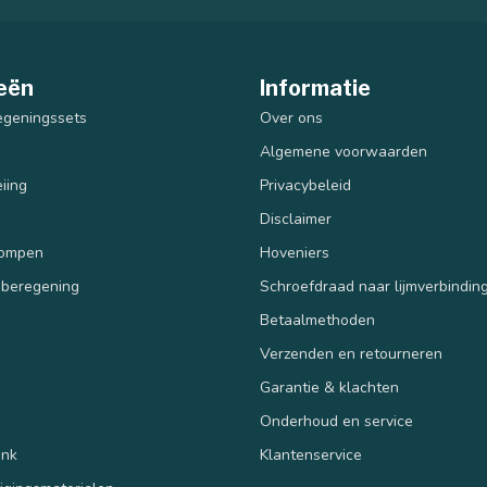
eën
Informatie
egeningssets
Over ons
Algemene voorwaarden
iing
Privacybeleid
Disclaimer
pompen
Hoveniers
 beregening
Schroefdraad naar lijmverbindin
Betaalmethoden
Verzenden en retourneren
n
Garantie & klachten
Onderhoud en service
ank
Klantenservice