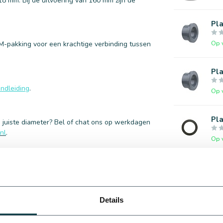
8 mm. Bij de uitvoering van 160 mm zijn de
Pla
Op 
-pakking voor een krachtige verbinding tussen
Pla
ndleiding
.
Op 
Pl
e juiste diameter? Bel of chat ons op werkdagen
nl
.
Op 
Pla
Op 
Details