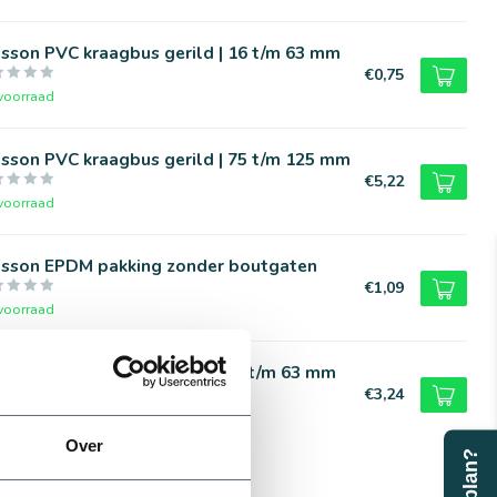
sson PVC kraagbus gerild | 16 t/m 63 mm
€0,75
voorraad
sson PVC kraagbus gerild | 75 t/m 125 mm
€5,22
voorraad
asson EPDM pakking zonder boutgaten
€1,09
voorraad
sson PVC overschuifflens | 32 t/m 63 mm
€3,24
voorraad
Over