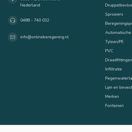
Nederland
Druppelbevloe
Sproeiers
0488 - 740 032
Beregenings
Automatische
info@onlineberegening.nl
Tyleen/PE
PVC
Draadfittinge
Infiltratie
Regenwatert
Lijm en beves
Merken
Fonteinen