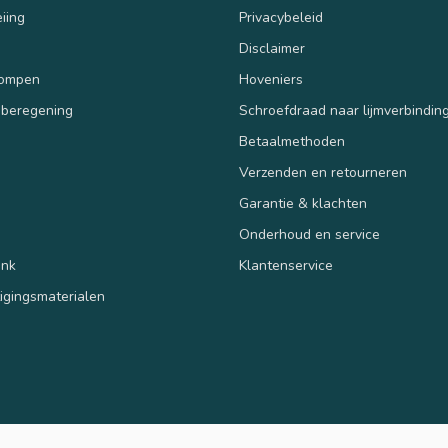
iing
Privacybeleid
Disclaimer
pompen
Hoveniers
 beregening
Schroefdraad naar lijmverbindin
Betaalmethoden
Verzenden en retourneren
n
Garantie & klachten
Onderhoud en service
ank
Klantenservice
tigingsmaterialen