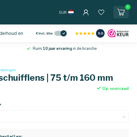
0
EUR
derhoud en service
9.0
€
Incl. btw
Ruim
10 jaar ervaring
in de branche
rdelingen
chuifflens | 75 t/m 160 mm
Op voorraad
*
bestellen: