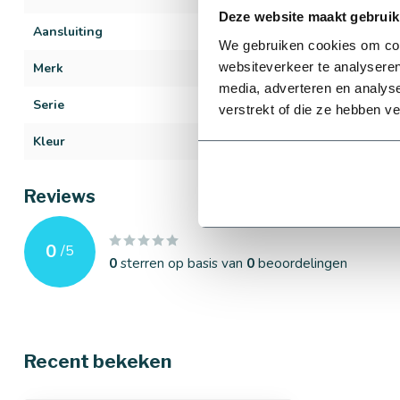
Deze website maakt gebruik
Aansluiting
Lijmverbinding
We gebruiken cookies om cont
websiteverkeer te analyseren
Merk
Plasson
media, adverteren en analys
Serie
Overschuifflen
verstrekt of die ze hebben v
Kleur
Grijs
Reviews
0
/
5
0
sterren op basis van
0
beoordelingen
Recent bekeken