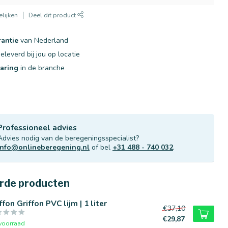
lijken
Deel dit product
rantie
van Nederland
eleverd bij jou op locatie
varing
in de branche
Professioneel advies
Advies nodig van de beregeningsspecialist?
info@onlineberegening.nl
of bel
+31 488 - 740 032
.
rde producten
ffon Griffon PVC lijm | 1 liter
€37,10
€29,87
voorraad