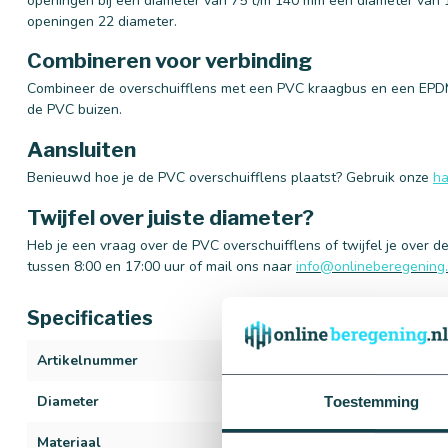
openingen bij een diameter van 75 t/m 140 mm een diameter van 1
openingen 22 diameter.
Combineren voor verbinding
Combineer de overschuifflens met een PVC kraagbus en een EPDM
de PVC buizen.
Aansluiten
Benieuwd hoe je de PVC overschuifflens plaatst? Gebruik onze
ha
Twijfel over juiste diameter?
Heb je een vraag over de PVC overschuifflens of twijfel je over d
tussen 8:00 en 17:00 uur of mail ons naar
info@onlineberegening.
Specificaties
Artikelnummer
682
Diameter
75 t/m 160 mm
Toestemming
Materiaal
PVC