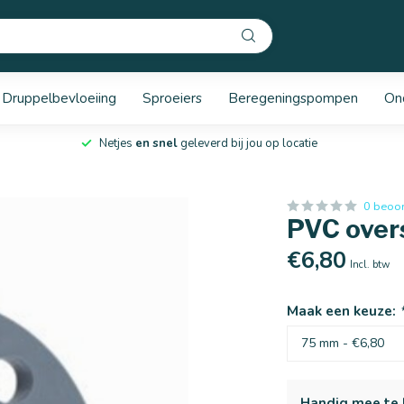
Druppelbevloeiing
Sproeiers
Beregeningspompen
On
Netjes
en snel
geleverd bij jou op locatie
0 beoo
PVC overs
€6,80
Incl. btw
Maak een keuze:
Handig mee te 