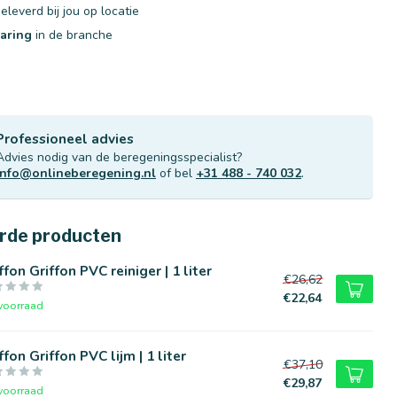
eleverd bij jou op locatie
varing
in de branche
Professioneel advies
Advies nodig van de beregeningsspecialist?
info@onlineberegening.nl
of bel
+31 488 - 740 032
.
rde producten
ffon Griffon PVC reiniger | 1 liter
€26,62
€22,64
voorraad
ffon Griffon PVC lijm | 1 liter
€37,10
€29,87
voorraad