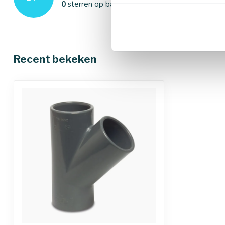
0
sterren op basis van
0
beoordelingen
Recent bekeken