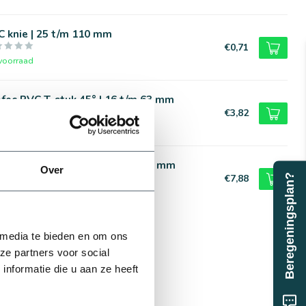
 knie | 25 t/m 110 mm
€0,71
voorraad
fec PVC T-stuk 45° | 16 t/m 63 mm
€3,82
voorraad
sson PVC knie 45° | 75 t/m 125 mm
Over
Beregeningsplan?
€7,88
voorraad
 media te bieden en om ons
ze partners voor social
nformatie die u aan ze heeft