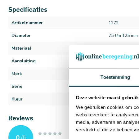
Specificaties
Artikelnummer
1272
Diameter
75 t/m 125 mm
Materiaal
PVC
Aansluiting
Lijmverbinding
Merk
Plasson
Toestemming
Serie
T-stuk 45°
Deze website maakt gebruik
Kleur
Grijs
We gebruiken cookies om cont
websiteverkeer te analyseren
Reviews
media, adverteren en analys
verstrekt of die ze hebben v
0
/
5