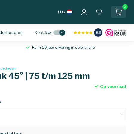
0
EUR
derhoud en service
9.0
€
Incl. btw
Ruim
10 jaar ervaring
in de branche
rdelingen
k 45° | 75 t/m 125 mm
Op voorraad
*
bestellen: