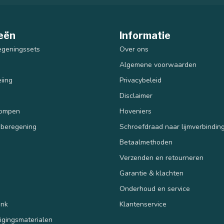
eën
Informatie
egeningssets
Over ons
Algemene voorwaarden
iing
Privacybeleid
Disclaimer
pompen
Hoveniers
 beregening
Schroefdraad naar lijmverbindin
Betaalmethoden
Verzenden en retourneren
n
Garantie & klachten
Onderhoud en service
ank
Klantenservice
tigingsmaterialen