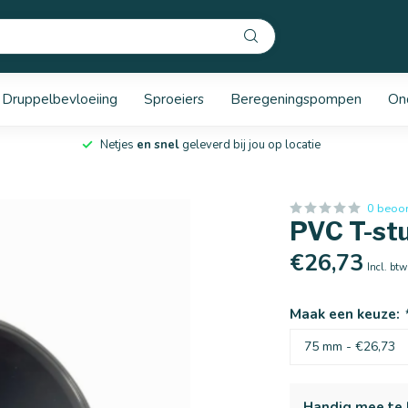
Druppelbevloeiing
Sproeiers
Beregeningspompen
On
Netjes
en snel
geleverd bij jou op locatie
0 beoo
PVC T-stu
€26,73
Incl. btw
Maak een keuze:
Handig mee te 