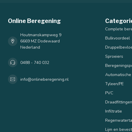
Online Beregening
Categori
Complete ber
Houtmanskampweg 9
Bulkvoordeel
6669 MZ Dodewaard
Nederland
Druppelbevloe
Sproeiers
0488 - 740 032
Beregenings
Automatische
info@onlineberegening.nl
Tyleen/PE
PVC
Draadfittinge
Infiltratie
Regenwatert
Lijm en beves