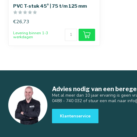
PVC T-stuk 45° | 75 t/m 125 mm
€26,73
Levering binnen 1-3
werkdagen
Advies nodig van een berege
Met al meer dan 10 jaar ervaring is geen vr
0488 - 740 032 of stuur een mail naar
info
Klantenservice