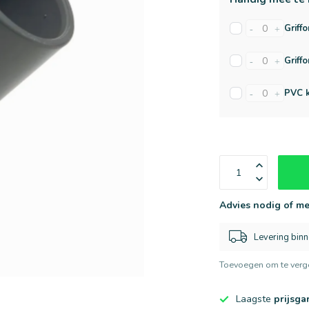
Griffo
-
+
Griffo
-
+
PVC k
-
+
Advies nodig of me
Levering bin
Toevoegen om te verge
Laagste
prijsga