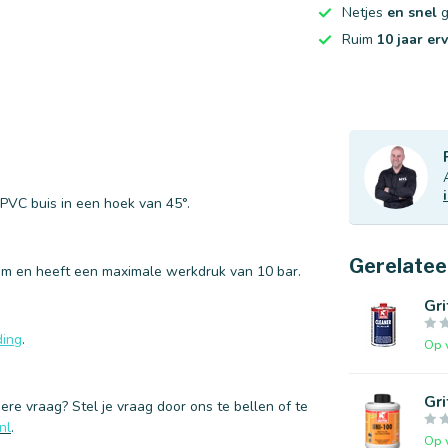
Netjes
en snel
g
Ruim
10 jaar er
PVC buis in een hoek van 45°.
Gerelatee
 mm en heeft een maximale werkdruk van 10 bar.
Gri
ding
.
Op 
Gri
ere vraag? Stel je vraag door ons te bellen of te
nl
.
Op 