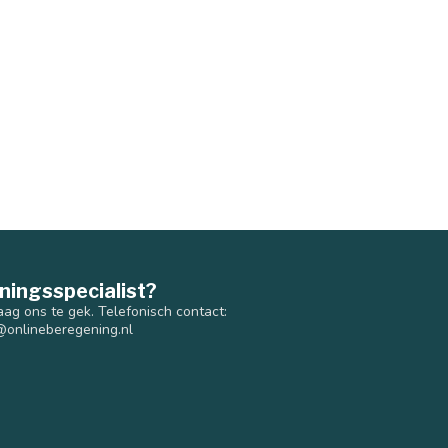
ningsspecialist?
aag ons te gek. Telefonisch contact:
@onlineberegening.nl