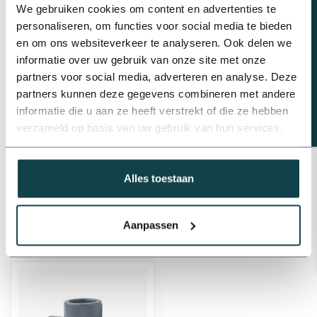
Beregeningsplan?
We gebruiken cookies om content en advertenties te
Op voorraad
personaliseren, om functies voor social media te bieden
en om ons websiteverkeer te analyseren. Ook delen we
Plasson PVC verloop T-stuk | 20
t/m 75 mm
informatie over uw gebruik van onze site met onze
€0,93
partners voor social media, adverteren en analyse. Deze
Op voorraad
partners kunnen deze gegevens combineren met andere
informatie die u aan ze heeft verstrekt of die ze hebben
verzameld op basis van uw gebruik van hun services.
Professioneel advies
Advies nodig van de beregeningsspecialist?
info@onlineberegening.nl
of bel
+31 488 -
Alles toestaan
740 032
.
Aanpassen
Recent bekeken