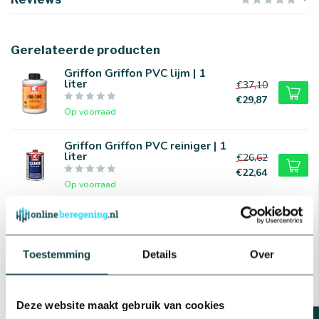
Gerelateerde producten
Griffon Griffon PVC lijm | 1
liter
€37,10
€29,87
Op voorraad
Griffon Griffon PVC reiniger | 1
liter
€26,62
€22,64
Op voorraad
Plasson PVC T-stuk | 16 t/m 63
mm
€0,69
Toestemming
Details
Over
Op voorraad
Plasson PVC T-stuk | 75 t/m 160
mm
Deze website maakt gebruik van cookies
€6,92