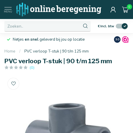
0
MENU
€
Incl. btw
Netjes
en snel
geleverd bij jou op locatie
Ruim
10 j
9.0
Home
/
PVC verloop T-stuk | 90 t/m 125 mm
PVC verloop T-stuk | 90 t/m 125 mm
(0)