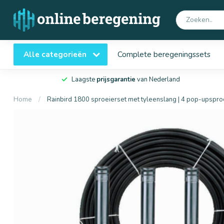
Alle categorieën
Complete beregeningssets
Laagste
prijsgarantie
van Nederland
Home
/
Rainbird 1800 sproeierset met tyleenslang | 4 pop-upspro