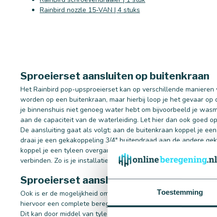
Rainbird nozzle 15-VAN | 4 stuks
Sproeierset aansluiten op buitenkraan
Het Rainbird pop-upsproeierset kan op verschillende manieren
worden op een buitenkraan, maar hierbij loop je het gevaar op 
je binnenshuis niet genoeg water hebt om bijvoorbeeld je wasma
aan de capaciteit van de waterleiding. Let hier dan ook goed op
De aansluiting gaat als volgt; aan de buitenkraan koppel je ee
draai je een gekakoppeling 3/4" buitendraad aan de andere gek
koppel je een tyleen overgangskoppeling buitendraad 3/4" x 25
verbinden. Zo is je installatie gereed.
Sproeierset aansluiten aan beregenings
Toestemming
Ook is er de mogelijkheid om de sproeierset via een beregenin
hiervoor een complete beregeningsstation samengesteld, waar
Dit kan door middel van tyleen overgangskoppelingen buitend