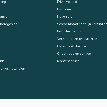
iing
Privacybeleid
Disclaimer
pompen
Hoveniers
 beregening
Schroefdraad naar lijmverbindin
Betaalmethoden
Verzenden en retourneren
n
Garantie & klachten
Onderhoud en service
ank
Klantenservice
tigingsmaterialen