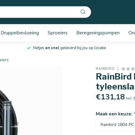
Druppelbevloeiing
Sproeiers
Beregeningspompen
On
Netjes
en snel
geleverd bij jou op locatie
eiers
RAINBIRD
RainBird 
tyleensla
€131,18
Incl. 
Maak een keuze: