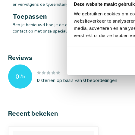
er vervolgens de tyleenslang er aan te verbinden.
Deze website maakt gebruik
We gebruiken cookies om cont
Toepassen
websiteverkeer te analyseren
Ben je benieuwd hoe je de complete sproeiersset kan toepasse
media, adverteren en analys
contact op met onze specialisten. Wij helpen je graag!
verstrekt of die ze hebben v
Reviews
0
/
5
0
sterren op basis van
0
beoordelingen
Recent bekeken