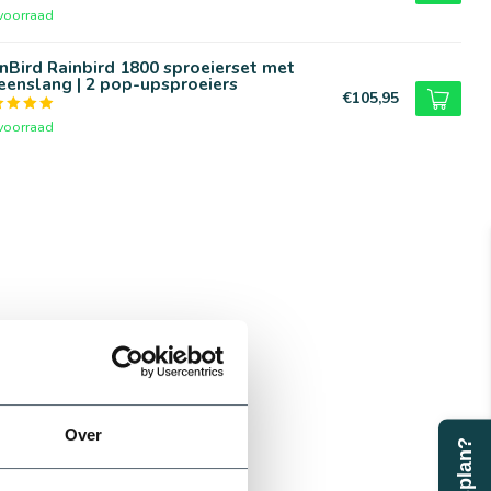
voorraad
nBird Rainbird 1800 sproeierset met
eenslang | 2 pop-upsproeiers
€105,95
voorraad
Over