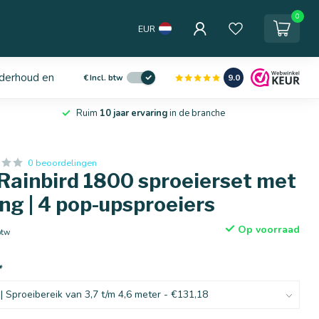
0
EUR
derhoud en service
9.0
€
Incl. btw
Ruim
10 jaar ervaring
in de branche
0 beoordelingen
Rainbird 1800 sproeierset met
ng | 4 pop-upsproeiers
Op voorraad
btw
*