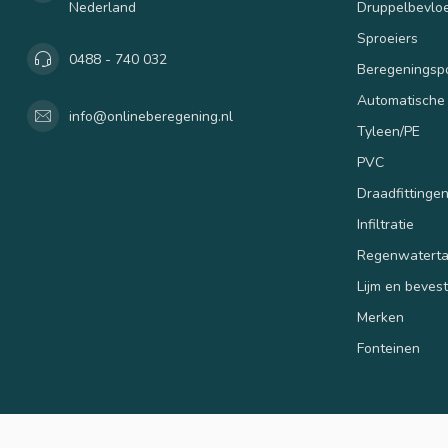
Nederland
Druppelbevloe
Sproeiers
0488 - 740 032
Beregenings
Automatische
info@onlineberegening.nl
Tyleen/PE
PVC
Draadfittinge
Infiltratie
Regenwatert
Lijm en beves
Merken
Fonteinen