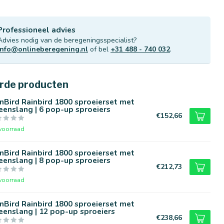
Professioneel advies
Advies nodig van de beregeningsspecialist?
info@onlineberegening.nl
of bel
+31 488 - 740 032
.
rde producten
nBird Rainbird 1800 sproeierset met
eenslang | 6 pop-up sproeiers
€152,66
voorraad
nBird Rainbird 1800 sproeierset met
eenslang | 8 pop-up sproeiers
€212,73
voorraad
nBird Rainbird 1800 sproeierset met
eenslang | 12 pop-up sproeiers
€238,66