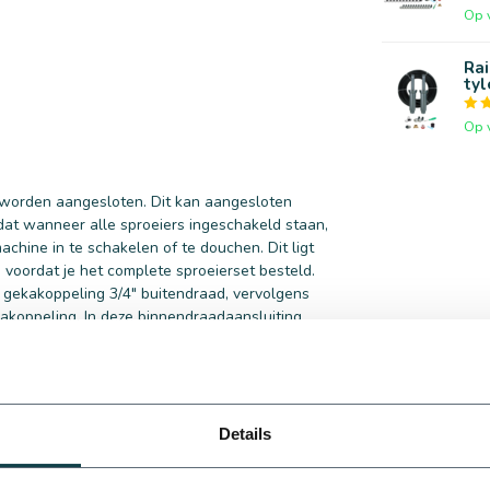
Op 
Rai
tyl
Op 
 worden aangesloten. Dit kan aangesloten
dat wanneer alle sproeiers ingeschakeld staan,
chine in te schakelen of te douchen. Dit ligt
 voordat je het complete sproeierset besteld.
n gekakoppeling 3/4" buitendraad, vervolgens
akoppeling. In deze binnendraadaansluiting
 mm om er ten slotte een tyleenslang aan te
station
Details
gsautomaat te laten regelen. Wij hebben
aan de tuinsproeierset gekoppeld kan worden.
raad 1" aan de magneetkleppen te koppelen en