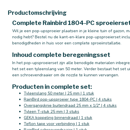
Productomschrijving
Complete Rainbird 1804-PC sproeierset 
Wil je een pop-upsproeier plaatsen in je kleine tuin of gazon, m
nodig hebt? Bestel nu de kant-en-klare pop-upsproeierset inclus
benodigdheden in huis voor een complete sproeiinstallatie.
Inhoud complete beregeningsset
In het pop-upsproeierset zijn alle benodigde materialen inbegrep
het set een tyleenslang van 50 meter. Verder bestaat het set u
een schroevendraaier om de nozzle te kunnen vervangen.
Producten in complete set:
Tyleenslang 50 meter | 25 mm | 1 stuk
RainBird pop-upsproeier type 1804-PC | 4 stuks
Overgangsknie buitendraad 25 mm x 1/2" | 4 stuks
Tyleen T-stuk 25 mm | 3 stuks
GEKA koppeling binnendraad | 1 stuk
Teflon tape voor verbinding | 1 stuk
RainBird schroevendraaier | 1 stuk