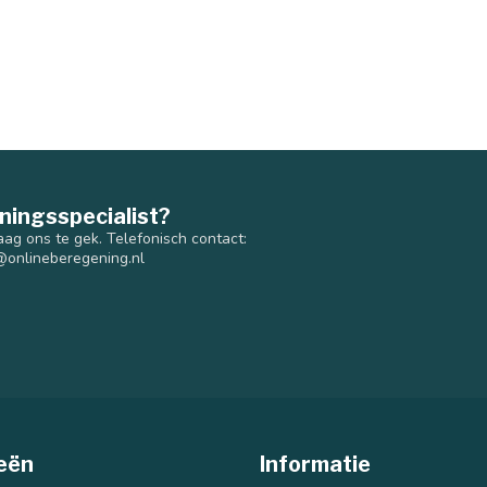
ningsspecialist?
aag ons te gek. Telefonisch contact:
@onlineberegening.nl
eën
Informatie