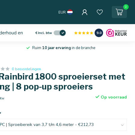
0
EUR
derhoud en service
9.0
€
Incl. btw
Ruim
10 jaar ervaring
in de branche
0 beoordelingen
Rainbird 1800 sproeierset met
ng | 8 pop-up sproeiers
Op voorraad
btw
*