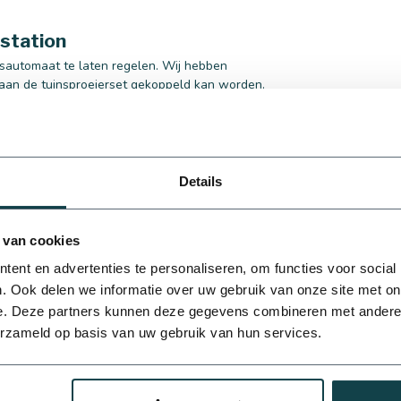
station
gsautomaat te laten regelen. Wij hebben
aan de tuinsproeierset gekoppeld kan worden.
raad 1" aan de magneetkleppen te koppelen en
Details
n of heb je een andere vraag? Neem gerust
 van cookies
ent en advertenties te personaliseren, om functies voor social
. Ook delen we informatie over uw gebruik van onze site met on
e. Deze partners kunnen deze gegevens combineren met andere i
erzameld op basis van uw gebruik van hun services.
ad