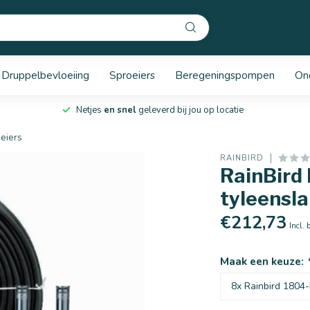
Druppelbevloeiing
Sproeiers
Beregeningspompen
On
Netjes
en snel
geleverd bij jou op locatie
oeiers
RAINBIRD
RainBird 
tyleensla
€212,73
Incl. 
Maak een keuze: