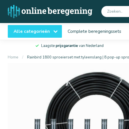
Alle categorieën
Complete beregeningssets
Laagste
prijsgarantie
van Nederland
Home
/
Rainbird 1800 sproeierset met tyleenslang | 8 pop-up spr