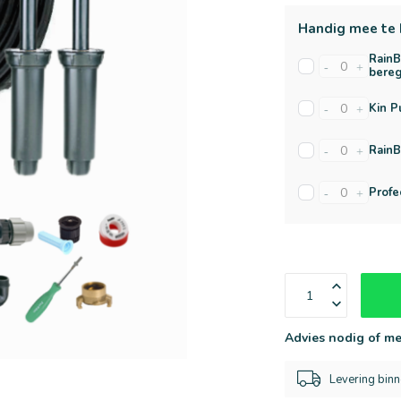
Handig mee te 
RainB
-
+
bereg
Kin P
-
+
RainB
-
+
Profe
-
+
Advies nodig of me
Levering bin