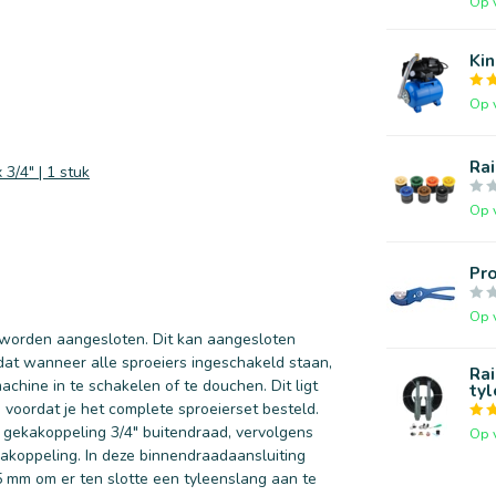
Op 
Ki
Op 
Rai
3/4" | 1 stuk
Op 
Pro
Op 
 worden aangesloten. Dit kan aangesloten
dat wanneer alle sproeiers ingeschakeld staan,
Rai
chine in te schakelen of te douchen. Dit ligt
tyl
 voordat je het complete sproeierset besteld.
n gekakoppeling 3/4" buitendraad, vervolgens
Op 
akoppeling. In deze binnendraadaansluiting
 mm om er ten slotte een tyleenslang aan te