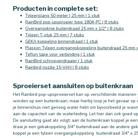
Producten in complete set:
Tyleenslang 50 meter | 25 mm | 1 stuk
RainBird pop-upsproeier type 1804-PC | 8 stuks
Overgangsknie buitendraad 25 mm x 1/2" | 8 stuks
Tyleen T-stuk 25 mm | 7 stuks
GEKA koppeling binnendraad | 1 stuk
Plasson Tyleen overgangskoppeling buitendraad 25 mm x 
Teflon tape voor verbinding | 1 stuk
RainBird schroevendraaier | 1 stuk
Rainbird nozzle 15-VAN | 8 stuks
Sproeierset aansluiten op buitenkraan
Het Rainbird pop-upsproeierset kan op verschillende manieren
worden op een buitenkraan, maar hierbij loop je het gevaar op 
je binnenshuis niet genoeg water hebt om bijvoorbeeld je wasma
aan de capaciteit van de waterleiding. Let hier dan ook goed op
De aansluiting gaat als volgt; aan de buitenkraan koppel je ee
draai je een gekakoppeling 3/4" buitendraad aan de andere gek
koppel je een tyleen overgangskoppeling buitendraad 3/4" x 25