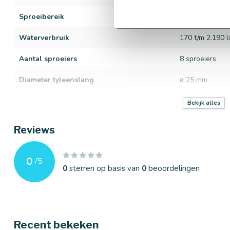
Sproeibereik
3,7 t/m 4,6 met
Waterverbruik
170 t/m 2.190 li
Aantal sproeiers
8 sproeiers
Diameter tyleenslang
ø 25 mm
Merk
RainBird
Bekijk alles
Werkdruk
1.7 t/m 4,8 bar
Reviews
Materiaal sproeier
Kunststof
0
/
5
0
sterren op basis van
0
beoordelingen
Recent bekeken