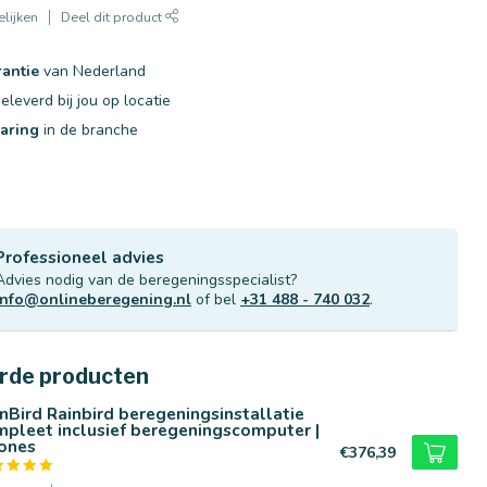
lijken
Deel dit product
rantie
van Nederland
eleverd bij jou op locatie
varing
in de branche
Professioneel advies
Advies nodig van de beregeningsspecialist?
info@onlineberegening.nl
of bel
+31 488 - 740 032
.
rde producten
nBird Rainbird beregeningsinstallatie
pleet inclusief beregeningscomputer |
zones
€376,39