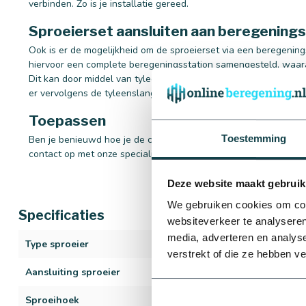
verbinden. Zo is je installatie gereed.
Sproeierset aansluiten aan beregenings
Ook is er de mogelijkheid om de sproeierset via een beregenin
hiervoor een complete beregeningsstation samengesteld, waar
Dit kan door middel van tyleen overgangskoppelingen buitend
er vervolgens de tyleenslang er aan te verbinden.
Toepassen
Toestemming
Ben je benieuwd hoe je de complete sproeiersset kan toepasse
contact op met onze specialisten. Wij helpen je graag!
Deze website maakt gebruik
We gebruiken cookies om cont
Specificaties
websiteverkeer te analyseren
media, adverteren en analys
Type sproeier
1804-PC
verstrekt of die ze hebben v
Aansluiting sproeier
3/4" binnendra
Sproeihoek
40 t/m 360°