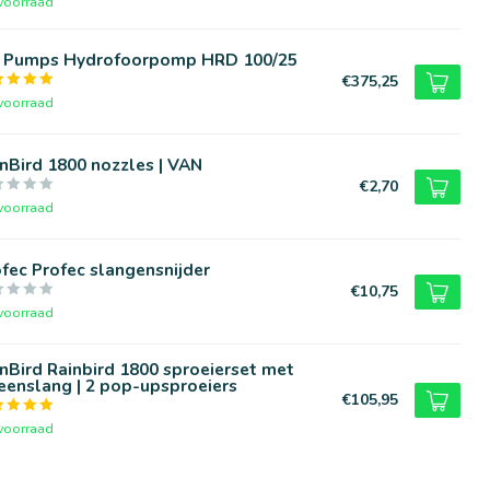
voorraad
n Pumps Hydrofoorpomp HRD 100/25
€375,25
voorraad
nBird 1800 nozzles | VAN
€2,70
voorraad
fec Profec slangensnijder
€10,75
voorraad
nBird Rainbird 1800 sproeierset met
eenslang | 2 pop-upsproeiers
€105,95
voorraad