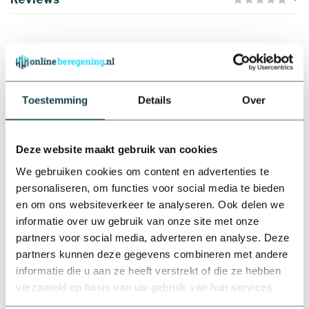
Materiaal
Kunststof
Gerelateerde producten
RainBird Rainbird
beregeningsinstallatie
compleet inclusief
Toestemming
Details
Over
beregeningscomputer ESP-
€539,25
TM2 | 4 zones
Op voorraad
Deze website maakt gebruik van cookies
We gebruiken cookies om content en advertenties te
RainBird Rainbird
beregeningsinstallatie
personaliseren, om functies voor social media te bieden
compleet inclusief
beregeningscomputer ESP-
en om ons websiteverkeer te analyseren. Ook delen we
€670,45
TM2 | 6 zones
informatie over uw gebruik van onze site met onze
partners voor social media, adverteren en analyse. Deze
Op voorraad
partners kunnen deze gegevens combineren met andere
informatie die u aan ze heeft verstrekt of die ze hebben
DAB hydrofoorpomp AquaJet
| 132M
verzameld op basis van uw gebruik van hun services.
€439,41