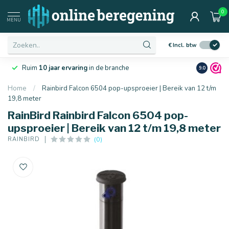
0
MENU
€
Incl. btw
Laagste
prijsgarantie
van Nederland
Netjes
en 
9.0
Home
/
Rainbird Falcon 6504 pop-upsproeier | Bereik van 12 t/m
19,8 meter
RainBird Rainbird Falcon 6504 pop-
upsproeier | Bereik van 12 t/m 19,8 meter
(0)
RAINBIRD