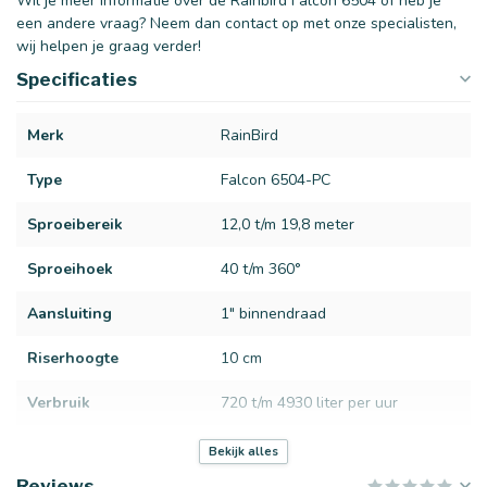
Wil je meer informatie over de Rainbird Falcon 6504 of heb je
een andere vraag? Neem dan contact op met onze specialisten,
wij helpen je graag verder!
Specificaties
Merk
RainBird
Type
Falcon 6504-PC
Sproeibereik
12,0 t/m 19,8 meter
Sproeihoek
40 t/m 360°
Aansluiting
1" binnendraad
Riserhoogte
10 cm
Verbruik
720 t/m 4930 liter per uur
Bar
2,5 t/m 6 bar
Bekijk alles
Reviews