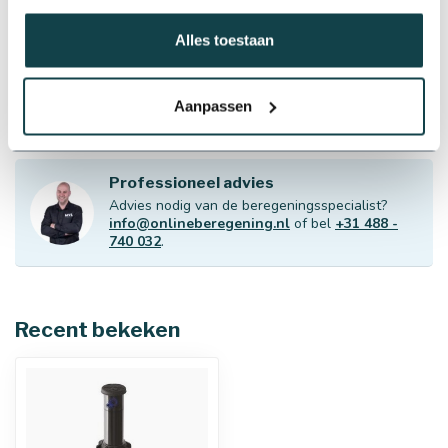
Op voorraad
Alles toestaan
RainBird RainBird 5004-PC
pop-up sproeier
€12,20
Op voorraad
Aanpassen
Professioneel advies
Advies nodig van de beregeningsspecialist?
info@onlineberegening.nl
of bel
+31 488 -
740 032
.
Recent bekeken