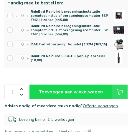
Handig mee te bestellen:
RainBird Rainbird beregeningsinstallatie
compleet inclusief beregeningscomputer ESP-
-
+
TM2 | 4 zones (445,66)
RainBird Rainbird beregeningsinstallatie
compleet inclusief beregeningscomputer ESP-
-
+
TM2 | 6 zones (554,09)
DAB hydrofoorpomp AquaJet | 132M (363,15)
-
+
RainBird RainBird 5004-PC pop-up sproeier
-
+
(10,08)
Toevoegen aan winkelwagen
Advies nodig of meerdere stuks nodig?
Offerte aanvragen
Levering binnen 1-3 werkdagen
Toevoegen om te vergelijken
Deel dit product