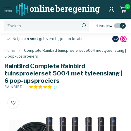
0
MENU
€
Incl. btw
Netjes
en snel
geleverd bij jou op locatie
Ruim
10 j
9.0
Home
/
Complete Rainbird tuinsproeierset 5004 met tyleenslang |
6 pop-upsproeiers
RainBird Complete Rainbird
tuinsproeierset 5004 met tyleenslang |
6 pop-upsproeiers
(1)
RAINBIRD