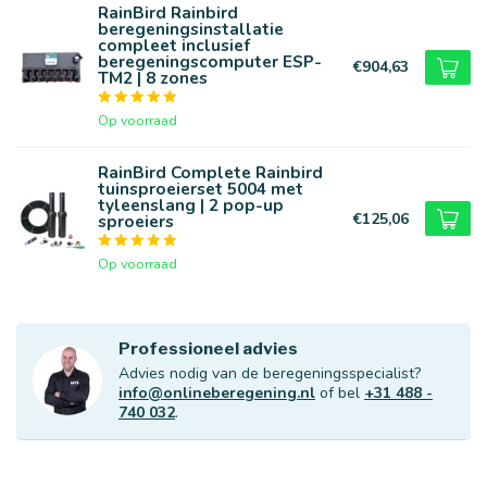
RainBird Rainbird
beregeningsinstallatie
compleet inclusief
beregeningscomputer ESP-
€904,63
TM2 | 8 zones
Op voorraad
RainBird Complete Rainbird
tuinsproeierset 5004 met
tyleenslang | 2 pop-up
€125,06
sproeiers
Op voorraad
Professioneel advies
Advies nodig van de beregeningsspecialist?
info@onlineberegening.nl
of bel
+31 488 -
740 032
.