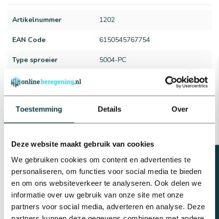
Artikelnummer
1202
EAN Code
6150545767754
Type sproeier
5004-PC
Aansluiting sproeier
3/4" binnendraad
Sproeihoek
40 t/m 360°
Toestemming
Details
Over
Sproeibereik
10 t/m 15 meter
Waterverbruik
170 t/m 2.190 liter per uur
Deze website maakt gebruik van cookies
Beregeningsplan?
We gebruiken cookies om content en advertenties te
Aantal sproeiers
6 sproeiers
Bekijk alles
personaliseren, om functies voor social media te bieden
Reviews
Diameter tyleenslang
ø 25 mm
en om ons websiteverkeer te analyseren. Ook delen we
informatie over uw gebruik van onze site met onze
Merk
RainBird
partners voor social media, adverteren en analyse. Deze
Gerelateerde producten
partners kunnen deze gegevens combineren met andere