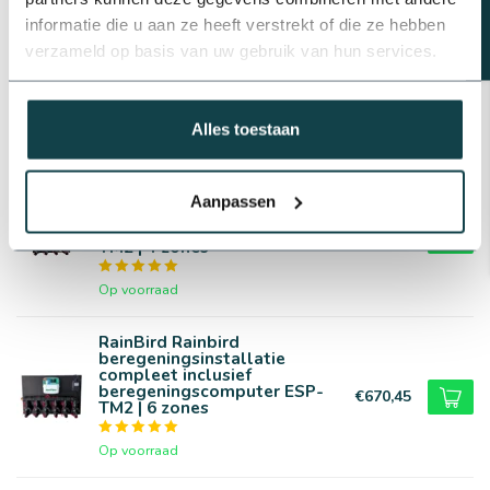
Werkdruk
1.7 t/m 4.5 bar
RainBird Rainbird
informatie die u aan ze heeft verstrekt of die ze hebben
beregeningsinstallatie
Materiaal sproeier
Kunststof
verzameld op basis van uw gebruik van hun services.
compleet inclusief
beregeningscomputer | 2
€376,39
zones
Op voorraad
Alles toestaan
RainBird Rainbird
beregeningsinstallatie
Aanpassen
compleet inclusief
beregeningscomputer ESP-
€539,25
TM2 | 4 zones
Op voorraad
RainBird Rainbird
beregeningsinstallatie
compleet inclusief
beregeningscomputer ESP-
€670,45
TM2 | 6 zones
Op voorraad