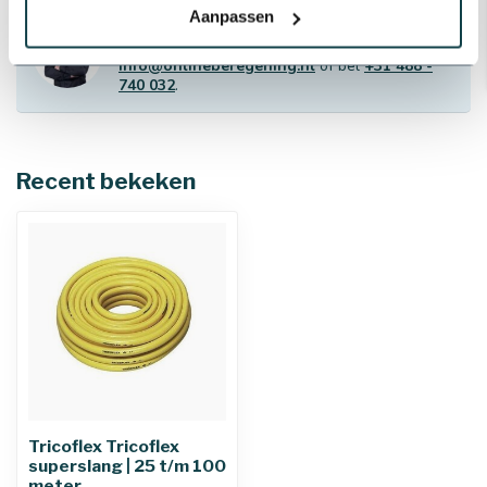
Aanpassen
Professioneel advies
Advies nodig van de beregeningsspecialist?
info@onlineberegening.nl
of bel
+31 488 -
740 032
.
Recent bekeken
Tricoflex Tricoflex
superslang | 25 t/m 100
meter