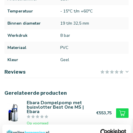
Temperatuur
- 15°C t/m +60°C
Binnen diameter
19 t/m 32,5 mm
Werkdruk
8 bar
Materiaal
PVC
Kleur
Geel
Reviews
Gerelateerde producten
Ebara Dompelpomp met
buisvlotter Best One MS |
Ebara
€553,75
Op voorraad