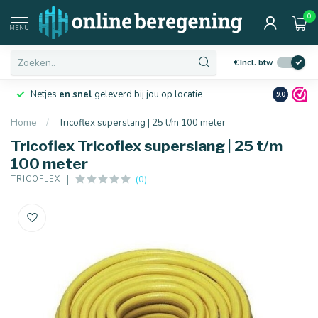
0
MENU
€
Incl. btw
Netjes
en snel
geleverd bij jou op locatie
Ruim
10 j
9.0
Home
/
Tricoflex superslang | 25 t/m 100 meter
Tricoflex Tricoflex superslang | 25 t/m
100 meter
(0)
TRICOFLEX