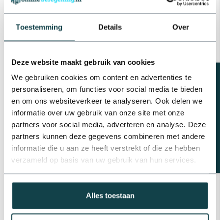
RainBird RainBird pop-
upsproeier met standaard |
0,5 meter
€217,82
Toestemming
Details
Over
Op voorraad
Deze website maakt gebruik van cookies
Profec RVS super slangklem |
19 t/m 40 mm
Beregeningsplan?
We gebruiken cookies om content en advertenties te
€11,71
personaliseren, om functies voor social media te bieden
Op voorraad
en om ons websiteverkeer te analyseren. Ook delen we
informatie over uw gebruik van onze site met onze
Profec GEKA koppeling
slangtule
partners voor social media, adverteren en analyse. Deze
€3,69
partners kunnen deze gegevens combineren met andere
Op voorraad
informatie die u aan ze heeft verstrekt of die ze hebben
verzameld op basis van uw gebruik van hun services.
Hydro-S PVC platte slang |
100 meter
€369,05
Op voorraad
Alles toestaan