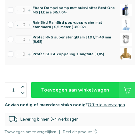
Ebara Dompelpomp met buisvlotter Best One
-
+
MS | Ebara (457,64)
RainBird RainBird pop-upsproeier met
-
+
standaard | 0,5 meter (180,02)
Profec RVS super slangklem | 19 t/m 40 mm
-
+
(9,68)
Profec GEKA koppeling slangtule (3,05)
-
+
Toevoegen aan winkelwagen
Advies nodig of meerdere stuks nodig?
Offerte aanvragen
Levering binnen 3-4 werkdagen
Toevoegen om te vergelijken
Deel dit product