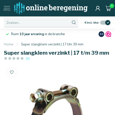
0
MENU
€
Incl. btw
Laagste
prijsgarantie
van Nederland
Netjes
en 
9.0
Home
/
Super slangklem verzinkt | 17 t/m 39 mm
Super slangklem verzinkt | 17 t/m 39 mm
(0)