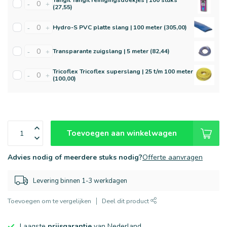
Tangit Tangit reinigingsdoekjes | 100 stuks
-
+
(27,55)
Hydro-S PVC platte slang | 100 meter (305,00)
-
+
Transparante zuigslang | 5 meter (82,44)
-
+
Tricoflex Tricoflex superslang | 25 t/m 100 meter
-
+
(100,00)
Toevoegen aan winkelwagen
Advies nodig of meerdere stuks nodig?
Offerte aanvragen
Levering binnen 1-3 werkdagen
Toevoegen om te vergelijken
Deel dit product
Laagste
prijsgarantie
van Nederland