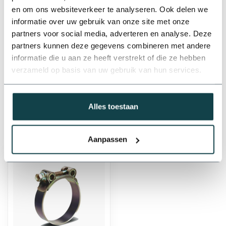
€11,71
en om ons websiteverkeer te analyseren. Ook delen we
Op voorraad
informatie over uw gebruik van onze site met onze
partners voor social media, adverteren en analyse. Deze
partners kunnen deze gegevens combineren met andere
Professioneel advies
informatie die u aan ze heeft verstrekt of die ze hebben
Advies nodig van de beregeningsspecialist?
verzameld op basis van uw gebruik van hun services.
info@onlineberegening.nl
of bel
+31 488 -
740 032
.
Alles toestaan
Recent bekeken
Aanpassen