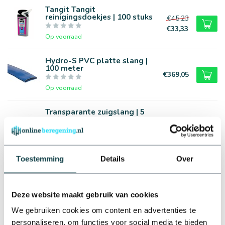
Tangit Tangit
reinigingsdoekjes | 100 stuks
€45,23
€33,33
Op voorraad
Hydro-S PVC platte slang |
100 meter
€369,05
Op voorraad
Transparante zuigslang | 5
meter
€99,75
Op voorraad
Toestemming
Details
Over
Tricoflex Tricoflex superslang
| 25 t/m 100 meter
€121,00
Op voorraad
Deze website maakt gebruik van cookies
We gebruiken cookies om content en advertenties te
Profec RVS super slangklem |
19 t/m 40 mm
personaliseren, om functies voor social media te bieden