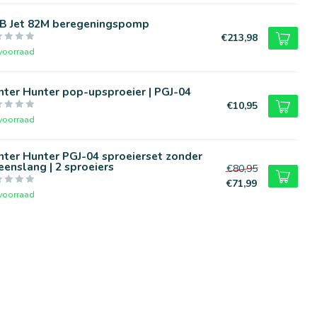
B Jet 82M beregeningspomp
€213,98
voorraad
ter Hunter pop-upsproeier | PGJ-04
€10,95
voorraad
ter Hunter PGJ-04 sproeierset zonder
eenslang | 2 sproeiers
€80,95
€71,99
voorraad