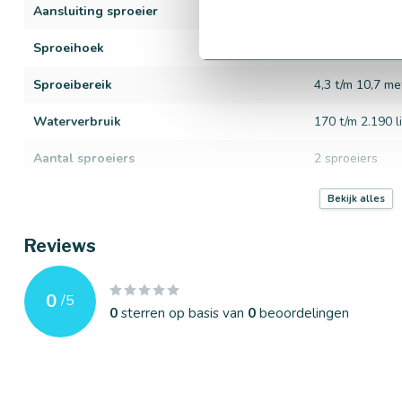
Aansluiting sproeier
3/4" binnendra
Sproeihoek
40 t/m 360°
Sproeibereik
4,3 t/m 10,7 me
Waterverbruik
170 t/m 2.190 li
Aantal sproeiers
2 sproeiers
Diameter tyleenslang
ø 25 mm
Bekijk alles
Merk
Hunter
Reviews
Werkdruk
1,7 t/m 3,8 bar
0
/
5
Materiaal sproeier
Kunststof
0
sterren op basis van
0
beoordelingen