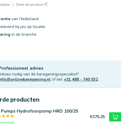
lijken
Deel dit product
rantie
van Nederland
eleverd bij jou op locatie
varing
in de branche
Professioneel advies
Advies nodig van de beregeningsspecialist?
info@onlineberegening.nl
of bel
+31 488 - 740 032
.
rde producten
n Pumps Hydrofoorpomp HRD 100/25
€375,25
voorraad