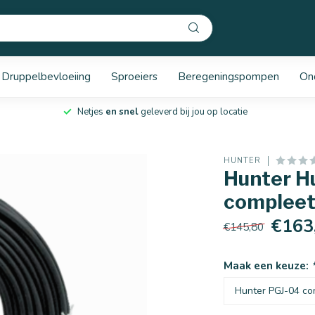
Druppelbevloeiing
Sproeiers
Beregeningspompen
On
Netjes
en snel
geleverd bij jou op locatie
HUNTER
Hunter H
compleet 
€163
€145,80
Maak een keuze: