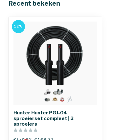
Recent bekeken
12%
Hunter Hunter PGJ-04
sproeierset compleet | 2
sproeiers
€163,71
€145,80