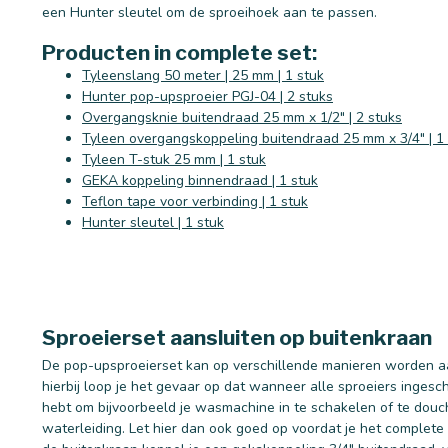
een Hunter sleutel om de sproeihoek aan te passen.
Producten in complete set:
Tyleenslang 50 meter | 25 mm | 1 stuk
Hunter pop-upsproeier PGJ-04 | 2 stuks
Overgangsknie buitendraad 25 mm x 1/2" | 2 stuks
Tyleen overgangskoppeling buitendraad 25 mm x 3/4" | 1
Tyleen T-stuk 25 mm | 1 stuk
GEKA koppeling binnendraad | 1 stuk
Teflon tape voor verbinding | 1 stuk
Hunter sleutel | 1 stuk
Sproeierset aansluiten op buitenkraan
De pop-upsproeierset kan op verschillende manieren worden aa
hierbij loop je het gevaar op dat wanneer alle sproeiers inges
hebt om bijvoorbeeld je wasmachine in te schakelen of te douche
waterleiding. Let hier dan ook goed op voordat je het complete 