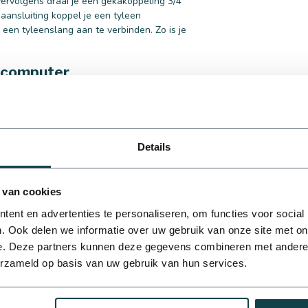
vervolgens draai je een gekakoppeling 3/4"
ansluiting koppel je een tyleen
een tyleenslang aan te verbinden. Zo is je
gscomputer
regeningsautomaat te laten regelen. Wij hebben
an de tuinsproeierset aan gekoppeld kan
d 1" aan de magneetkleppen te koppelen en er
Details
tuin of heb je een andere vraag? Neem gerust
 van cookies
ent en advertenties te personaliseren, om functies voor social
. Ook delen we informatie over uw gebruik van onze site met on
e. Deze partners kunnen deze gegevens combineren met andere i
erzameld op basis van uw gebruik van hun services.