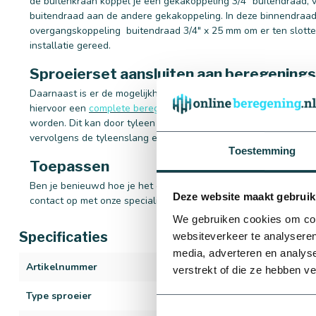
de buitenkraan koppel je een gekakoppeling 3/4" buitendraad, 
buitendraad aan de andere gekakoppeling. In deze binnendraada
overgangskoppeling buitendraad 3/4" x 25 mm om er ten slotte 
installatie gereed.
Sproeierset aansluiten aan beregenin
Daarnaast is er de mogelijkheid om het sproeierset via een be
hiervoor een
complete beregeningsstation
samengesteld, waara
worden. Dit kan door tyleen overgangskoppelingen buitendraa
vervolgens de tyleenslang er aan te verbinden.
Toestemming
Toepassen
Ben je benieuwd hoe je het complete sproeierset toepast in je 
Deze website maakt gebruik
contact op met onze specialisten. Wij helpen je graag!
We gebruiken cookies om cont
Specificaties
websiteverkeer te analyseren
media, adverteren en analys
Artikelnummer
1530
verstrekt of die ze hebben v
Type sproeier
PGJ-04