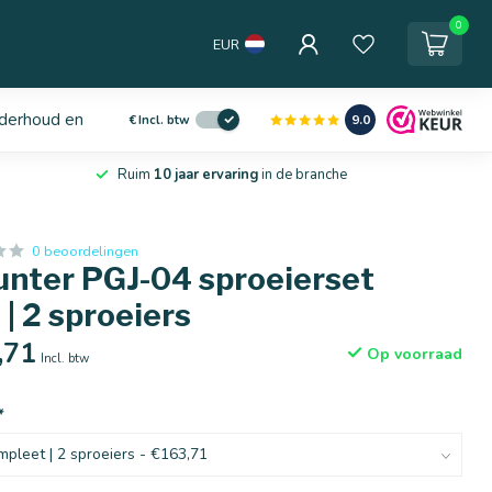
0
EUR
derhoud en service
9.0
€
Incl. btw
Ruim
10 jaar ervaring
in de branche
0 beoordelingen
unter PGJ-04 sproeierset
| 2 sproeiers
,71
Op voorraad
Incl. btw
*