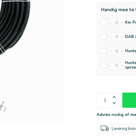
Handig mee te 
Kin P
-
+
DAB 
-
+
Hunte
-
+
Hunte
-
+
sproe
Advies nodig of me
Levering bin