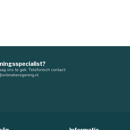
ningsspecialist?
aag ons te gek. Telefonisch contact:
@onlineberegening.nl
eën
Informatie