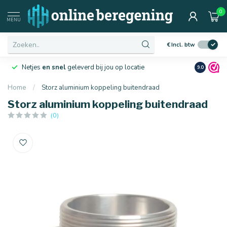
0
MENU
€
Incl. btw
Netjes
en snel
geleverd bij jou op locatie
Ruim
10 j
9.0
Home
/
Storz aluminium koppeling buitendraad
Storz aluminium koppeling buitendraad
(0)