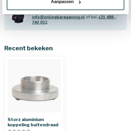
Aanpassen
Professioneel advies
Advies nodig van de beregeningsspecialist?
info@onlineberegening.nl
of bel
+31 488 -
740 032
.
Recent bekeken
Storz aluminium
koppeling buitendraad