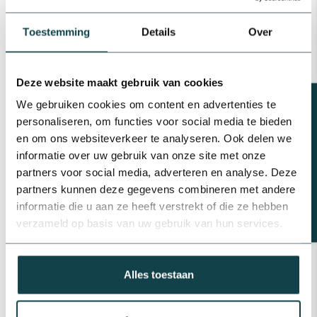
Hydro-S PVC platte slang |
Toestemming
Details
Over
100 meter
€369,05
Op voorraad
Deze website maakt gebruik van cookies
Storz aluminium afsluitkap
Beregeningsplan?
We gebruiken cookies om content en advertenties te
€23,43
personaliseren, om functies voor social media te bieden
Op voorraad
en om ons websiteverkeer te analyseren. Ook delen we
informatie over uw gebruik van onze site met onze
Storz aluminium koppeling
partners voor social media, adverteren en analyse. Deze
binnendraad
€18,96
partners kunnen deze gegevens combineren met andere
Op voorraad
informatie die u aan ze heeft verstrekt of die ze hebben
verzameld op basis van uw gebruik van hun services.
Storz aluminium koppeling
met slangpilaar
€21,47
Op voorraad
Alles toestaan