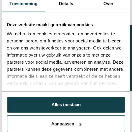
Aansluitsnoer met stekker | 1,5
Toestemming
Details
Over
meter
€11,27
Op voorraad
Deze website maakt gebruik van cookies
RainBird RainBird kleppendoos
Beregeningsplan?
We gebruiken cookies om content en advertenties te
VBA middel | 505 x 370 x 305
mm
personaliseren, om functies voor social media te bieden
€33,47
en om ons websiteverkeer te analyseren. Ook delen we
Op voorraad
informatie over uw gebruik van onze site met onze
partners voor social media, adverteren en analyse. Deze
RainBird Rainbird
partners kunnen deze gegevens combineren met andere
beregeningsinstallatie
compleet inclusief
informatie die u aan ze heeft verstrekt of die ze hebben
beregeningscomputer | 2
€376,39
zones
verzameld op basis van uw gebruik van hun services.
Op voorraad
Alles toestaan
Professioneel advies
Aanpassen
Advies nodig van de beregeningsspecialist?
info@onlineberegening.nl
of bel
+31 488 -