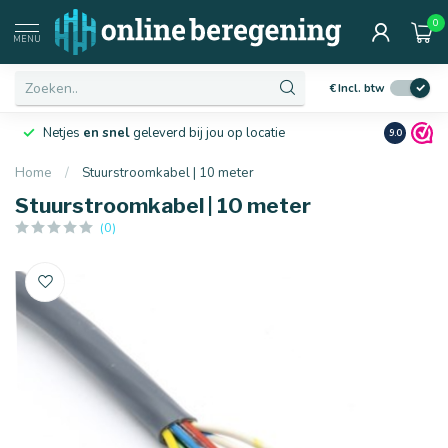
0
MENU
€
Incl. btw
Netjes
en snel
geleverd bij jou op locatie
Ruim
10 j
9.0
Home
/
Stuurstroomkabel | 10 meter
Stuurstroomkabel | 10 meter
(0)