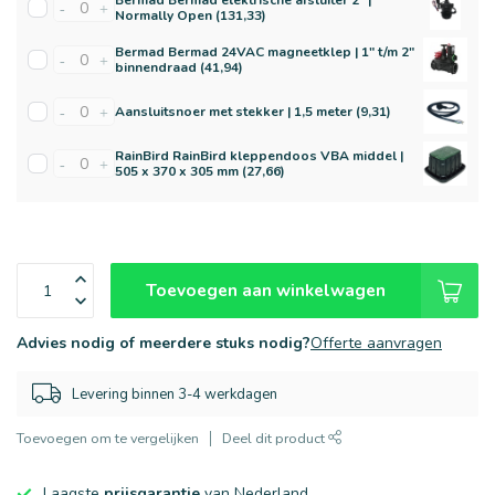
Bermad Bermad elektrische afsluiter 2" |
-
+
Normally Open (131,33)
Bermad Bermad 24VAC magneetklep | 1" t/m 2"
-
+
binnendraad (41,94)
Aansluitsnoer met stekker | 1,5 meter (9,31)
-
+
RainBird RainBird kleppendoos VBA middel |
-
+
505 x 370 x 305 mm (27,66)
Toevoegen aan winkelwagen
Advies nodig of meerdere stuks nodig?
Offerte aanvragen
Levering binnen 3-4 werkdagen
Toevoegen om te vergelijken
Deel dit product
Laagste
prijsgarantie
van Nederland