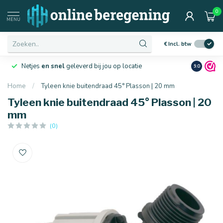
0
MENU
€
Incl. btw
Netjes
en snel
geleverd bij jou op locatie
Ruim
10 j
9.0
Home
/
Tyleen knie buitendraad 45° Plasson | 20 mm
Tyleen knie buitendraad 45° Plasson | 20
mm
(0)