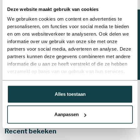
Deze website maakt gebruik van cookies
Plasson Tyleen t-stuk
binnendraad | 40 t/m 110 mm
Beregeningsplan?
We gebruiken cookies om content en advertenties te
€11,94
personaliseren, om functies voor social media te bieden
Op voorraad
en om ons websiteverkeer te analyseren. Ook delen we
informatie over uw gebruik van onze site met onze
Plasson Tyleen verloop T-stuk |
20 t/m 75 mm
partners voor social media, adverteren en analyse. Deze
€4,79
partners kunnen deze gegevens combineren met andere
Op voorraad
informatie die u aan ze heeft verstrekt of die ze hebben
verzameld op basis van uw gebruik van hun services.
Professioneel advies
Advies nodig van de beregeningsspecialist?
Alles toestaan
info@onlineberegening.nl
of bel
+31 488 -
740 032
.
Aanpassen
Recent bekeken