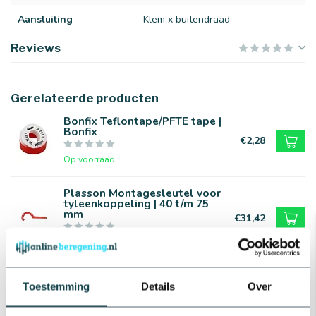
Aansluiting
Klem x buitendraad
Reviews
Gerelateerde producten
Bonfix Teflontape/PFTE tape |
Bonfix
€2,28
Op voorraad
Plasson Montagesleutel voor
tyleenkoppeling | 40 t/m 75
mm
€31,42
Op voorraad
Plasson Tyleen knie | Plasson
Toestemming
Details
Over
€2,61
Op voorraad