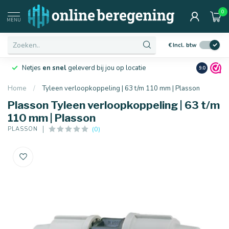
0
MENU
€
Incl. btw
Netjes
en snel
geleverd bij jou op locatie
Ruim
10 j
9.0
Home
/
Tyleen verloopkoppeling | 63 t/m 110 mm | Plasson
Plasson Tyleen verloopkoppeling | 63 t/m
110 mm | Plasson
(0)
PLASSON