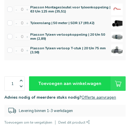
Plasson Montagesleutel voor tyleenkoppeling |
-
+
63 t/m 125 mm (35,51)
Tyleenslang | 50 meter | SDR 17 (69,42)
-
+
Plasson Tyleen verloopkoppeling | 20 t/m 50
-
+
mm (2,89)
Plasson Tyleen verloop T-stuk | 20 t/m 75 mm
-
+
(3,96)
Toevoegen aan winkelwagen
Advies nodig of meerdere stuks nodig?
Offerte aanvragen
Levering binnen 1-3 werkdagen
Toevoegen om te vergelijken
Deel dit product