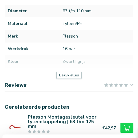
Diameter
63 t/m 110 mm
Materiaal
Tyleen/PE
Merk
Plasson
Werkdruk
16 bar
Kleur
Zwart | grijs
Aansluiting
2x klem
Bekijk alles
Reviews
Gerelateerde producten
Plasson Montagesleutel voor
tyleenkoppeling | 63 t/m 125
mm
€42,97