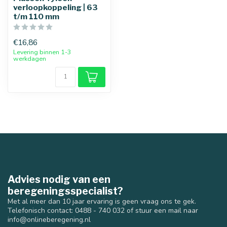
verloopkoppeling | 63
t/m 110 mm
€16,86
Levering binnen 1-3
werkdagen
Advies nodig van een
beregeningsspecialist?
Met al meer dan 10 jaar ervaring is geen vraag ons te gek.
Telefonisch contact: 0488 - 740 032 of stuur een mail naar
info@onlineberegening.nl