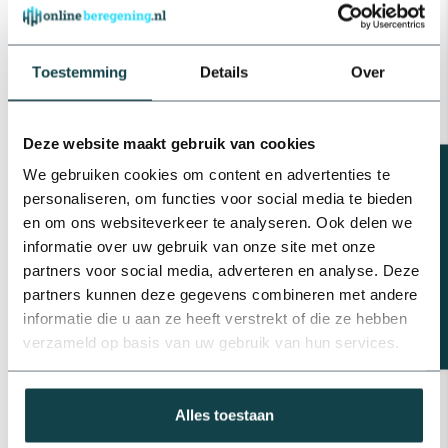
Op voorraad
Tyleenslang | 50 meter | SDR
17
Toestemming
Details
Over
€84,00
Op voorraad
Deze website maakt gebruik van cookies
Plasson Tyleen
verloopkoppeling | 20 t/m 50
Beregeningsplan?
We gebruiken cookies om content en advertenties te
mm
€3,50
personaliseren, om functies voor social media te bieden
Op voorraad
en om ons websiteverkeer te analyseren. Ook delen we
informatie over uw gebruik van onze site met onze
Plasson Tyleen verloop T-stuk |
partners voor social media, adverteren en analyse. Deze
20 t/m 75 mm
partners kunnen deze gegevens combineren met andere
€4,79
informatie die u aan ze heeft verstrekt of die ze hebben
Op voorraad
verzameld op basis van uw gebruik van hun services.
Plasson Tyleen rechte
koppeling | Plasson
€2,61
Alles toestaan
Op voorraad