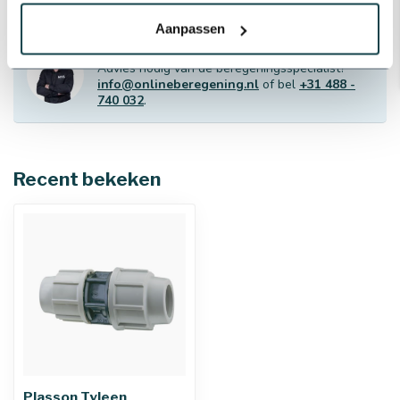
Aanpassen
Professioneel advies
Advies nodig van de beregeningsspecialist?
info@onlineberegening.nl
of bel
+31 488 -
740 032
.
Recent bekeken
Plasson Tyleen