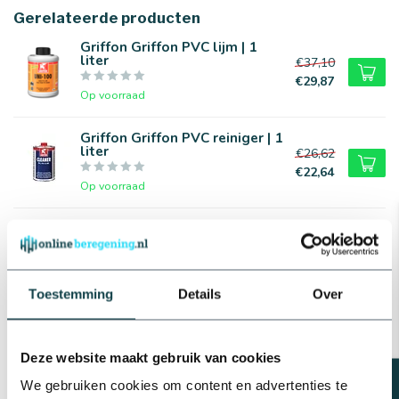
Gerelateerde producten
Griffon Griffon PVC lijm | 1
liter
€37,10
€29,87
Op voorraad
Griffon Griffon PVC reiniger | 1
liter
€26,62
€22,64
Op voorraad
Plasson PVC T-stuk | 75 t/m 160
mm
€6,92
Op voorraad
Toestemming
Details
Over
Plasson PVC sok | 75 t/m 160
mm
€3,68
Deze website maakt gebruik van cookies
Op voorraad
We gebruiken cookies om content en advertenties te