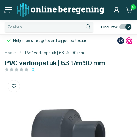
0
MENU
€
Incl. btw
Netjes
en snel
geleverd bij jou op locatie
Ruim
10 j
9.0
Home
/
PVC verloopstuk | 63 t/m 90 mm
PVC verloopstuk | 63 t/m 90 mm
(0)