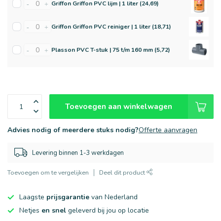
Griffon Griffon PVC lijm | 1 liter (24,69)
-
+
Griffon Griffon PVC reiniger | 1 liter (18,71)
-
+
Plasson PVC T-stuk | 75 t/m 160 mm (5,72)
-
+
Toevoegen aan winkelwagen
Advies nodig of meerdere stuks nodig?
Offerte aanvragen
Levering binnen 1-3 werkdagen
Toevoegen om te vergelijken
Deel dit product
Laagste
prijsgarantie
van Nederland
Netjes
en snel
geleverd bij jou op locatie