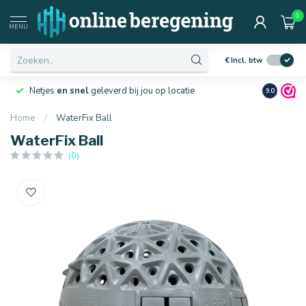
0
MENU
€
Incl. btw
Netjes
en snel
geleverd bij jou op locatie
Ruim
10 j
9.0
Home
/
WaterFix Ball
WaterFix Ball
(0)