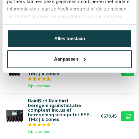
partners kunnen deze gegevens combineren met andere
Werkdruk
1.7 t/m 4.5 bar
informatie die u aan ze heeft verstrekt of die ze hebben
RainBird Rainbird
beregeningsinstallatie
verzameld op basis van uw gebruik van hun services.
Materiaal sproeier
Kunststof
compleet inclusief
beregeningscomputer | 2
€376,39
zones
Alles toestaan
Op voorraad
RainBird Rainbird
Aanpassen
beregeningsinstallatie
compleet inclusief
beregeningscomputer ESP-
€539,25
TM2 | 4 zones
Op voorraad
RainBird Rainbird
beregeningsinstallatie
compleet inclusief
beregeningscomputer ESP-
€670,45
TM2 | 6 zones
Op voorraad