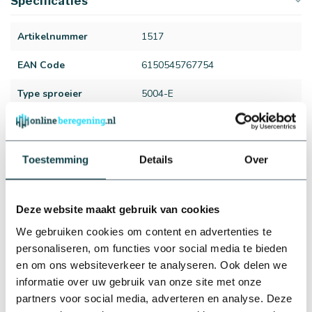
Specificaties
Artikelnummer
1517
EAN Code
6150545767754
Type sproeier
5004-E
Aansluiting sproeier
3/4" binnendraad
Sproeihoek
40 t/m 360°
Toestemming
Details
Over
Sproeibereik
10 t/m 15 meter
Waterverbruik
170 t/m 2.190 liter per uur
Deze website maakt gebruik van cookies
We gebruiken cookies om content en advertenties te
Aantal sproeiers
12 sproeiers
Bekijk alles
personaliseren, om functies voor social media te bieden
Reviews
Diameter tyleenslang
ø 32 mm
en om ons websiteverkeer te analyseren. Ook delen we
informatie over uw gebruik van onze site met onze
Merk
Rainbird
partners voor social media, adverteren en analyse. Deze
Gerelateerde producten