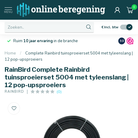
0
MENU
€
Incl. btw
Laagste
prijsgarantie
van Nederland
Netjes
en 
9.0
Home
/
Complete Rainbird tuinsproeierset 5004 met tyleenslang |
12 pop-upsproeiers
RainBird Complete Rainbird
tuinsproeierset 5004 met tyleenslang |
12 pop-upsproeiers
(0)
RAINBIRD