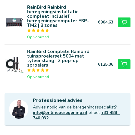
RainBird Rainbird
beregeningsinstallatie
compleet inclusief
beregeningscomputer ESP-
€904,63
TM2 | 8 zones
Op voorraad
RainBird Complete Rainbird
tuinsproeierset 5004 met
tyleenslang | 2 pop-up
€125,06
sproeiers
Op voorraad
Professioneel advies
Advies nodig van de beregeningsspecialist?
info@onlineberegening.nl
of bel
+31 488 -
740 032
.