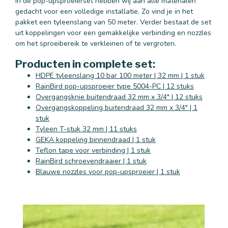
In de pop-upsproeierset hebben wij aan alle materialen
gedacht voor een volledige installatie. Zo vind je in het
pakket een tyleenslang van 50 meter. Verder bestaat de set
uit koppelingen voor een gemakkelijke verbinding en nozzles
om het sproeibereik te verkleinen of te vergroten.
Producten in complete set:
HDPE tyleenslang 10 bar 100 meter | 32 mm | 1 stuk
RainBird pop-upsproeier type 5004-PC | 12 stuks
Overgangsknie buitendraad 32 mm x 3/4" | 12 stuks
Overgangskoppeling buitendraad 32 mm x 3/4" | 1
stuk
Tyleen T-stuk 32 mm | 11 stuks
GEKA koppeling binnendraad | 1 stuk
Teflon tape voor verbinding | 1 stuk
RainBird schroevendraaier | 1 stuk
Blauwe nozzles voor pop-upsproeier | 1 stuk