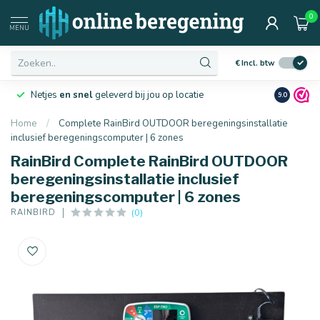
0
MENU
€
Incl. btw
Netjes
en snel
geleverd bij jou op locatie
Ruim
10 j
9.0
Home
/
Complete RainBird OUTDOOR beregeningsinstallatie
inclusief beregeningscomputer | 6 zones
RainBird Complete RainBird OUTDOOR
beregeningsinstallatie inclusief
beregeningscomputer | 6 zones
(0)
RAINBIRD