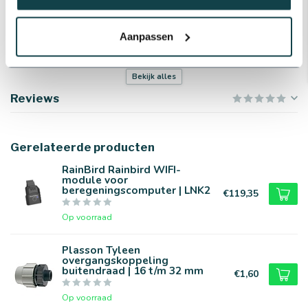
Installeren
Buiten | Outdoor
Aanpassen
Aansluiting
230V
Merk
Bermad
Bekijk alles
magneetkleppen
Reviews
Type computer
Rainbird ESP-TM2 Outdoor
Houtsoort plaat
Berken betonplex
Gerelateerde producten
RainBird Rainbird WIFI-
Dikte plaat
18 mm
module voor
beregeningscomputer | LNK2
€119,35
Afmetingen plaat
62 x 42 cm
Op voorraad
Plasson Tyleen
overgangskoppeling
buitendraad | 16 t/m 32 mm
€1,60
Op voorraad