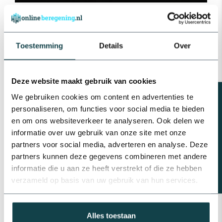
Vragen?
Toestemming
Details
Over
Heb je een vraag over het complete beregeningsstation?
Stel je vraag door te bellen of chatten op werkdagen tussen
8:00 en 17:00 uur of mail naar
info@onlineberegening.nl
. Wij
Deze website maakt gebruik van cookies
staan graag voor je klaar.
Beregeningsplan?
We gebruiken cookies om content en advertenties te
Specificaties
personaliseren, om functies voor social media te bieden
en om ons websiteverkeer te analyseren. Ook delen we
informatie over uw gebruik van onze site met onze
Artikelnummer
1185
partners voor social media, adverteren en analyse. Deze
EAN Code
6150544677634
partners kunnen deze gegevens combineren met andere
informatie die u aan ze heeft verstrekt of die ze hebben
Merk
RainBird
verzameld op basis van uw gebruik van hun services.
Aantal zones
6 zones
Uitgang magneetklep
1" binnendraad
Alles toestaan