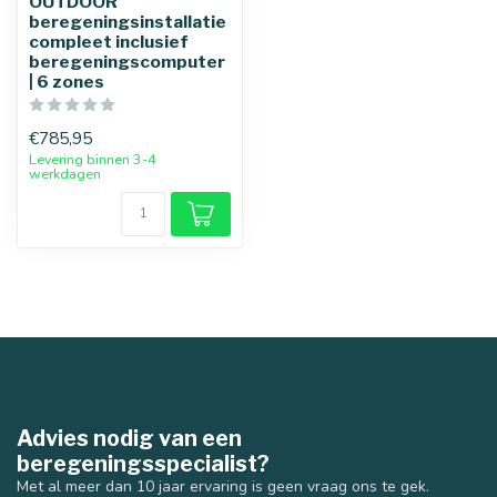
OUTDOOR
beregeningsinstallatie
compleet inclusief
beregeningscomputer
| 6 zones
€785,95
Levering binnen 3-4
werkdagen
Advies nodig van een
beregeningsspecialist?
Met al meer dan 10 jaar ervaring is geen vraag ons te gek.