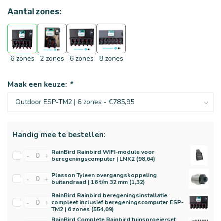
Aantal zones:
6 zones
2 zones
6 zones
8 zones
Maak een keuze:
*
Handig mee te bestellen:
RainBird Rainbird WIFI-module voor
-
+
beregeningscomputer | LNK2 (98,64)
Plasson Tyleen overgangskoppeling
-
+
buitendraad | 16 t/m 32 mm (1,32)
RainBird Rainbird beregeningsinstallatie
compleet inclusief beregeningscomputer ESP-
-
+
TM2 | 6 zones (554,09)
RainBird Complete Rainbird tuinsproeierset