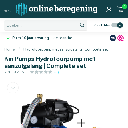
0
MENU
€
Incl. btw
Laagste
prijsgarantie
van Nederland
Netjes
en 
9.0
Home
/
Hydrofoorpomp met aanzuigslang | Complete set
Kin Pumps Hydrofoorpomp met
aanzuigslang | Complete set
(0)
KIN PUMPS