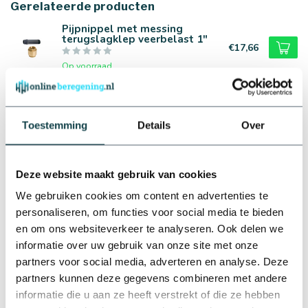
Gerelateerde producten
Inhoud drukvat
25
Pijpnippel met messing
terugslagklep veerbelast 1"
Max. aanzuigdiepte
7
€17,66
Op voorraad
RainBird Rainbird
beregeningsinstallatie
compleet inclusief
Toestemming
Details
Over
beregeningscomputer ESP-
€539,25
TM2 | 4 zones
Op voorraad
Deze website maakt gebruik van cookies
We gebruiken cookies om content en advertenties te
RainBird Rainbird
beregeningsinstallatie
personaliseren, om functies voor social media te bieden
compleet inclusief
en om ons websiteverkeer te analyseren. Ook delen we
beregeningscomputer ESP-
€670,45
TM2 | 6 zones
informatie over uw gebruik van onze site met onze
partners voor social media, adverteren en analyse. Deze
Op voorraad
partners kunnen deze gegevens combineren met andere
informatie die u aan ze heeft verstrekt of die ze hebben
RainBird Complete RainBird