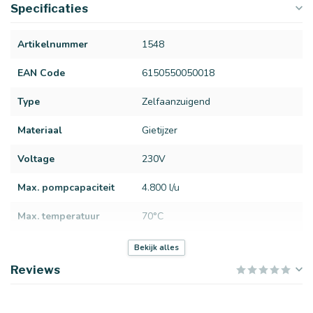
Specificaties
Artikelnummer
1548
EAN Code
6150550050018
Type
Zelfaanzuigend
Materiaal
Gietijzer
Voltage
230V
Max. pompcapaciteit
4.800 l/u
Max. temperatuur
70°C
Aanzuigaansluiting
1"
Bekijk alles
Reviews
Persaansluiting
1''
Max. werkdruk
1"