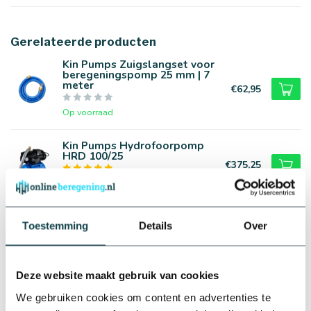
Gerelateerde producten
Kin Pumps Zuigslangset voor
beregeningspomp 25 mm | 7
meter
€62,95
Op voorraad
Kin Pumps Hydrofoorpomp
HRD 100/25
€375,25
Op voorraad
Kin Pumps Hydrofoorpomp
met aanzuigslang | Complete
Toestemming
Details
Over
set
€492,86
Op voorraad
Deze website maakt gebruik van cookies
DAB hydrofoorpomp AquaJet
We gebruiken cookies om content en advertenties te
| 132M