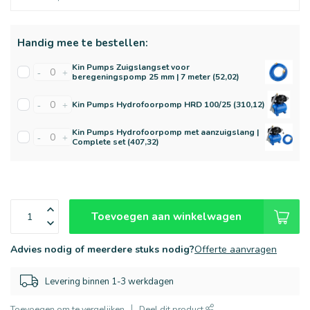
Handig mee te bestellen:
Kin Pumps Zuigslangset voor
-
+
beregeningspomp 25 mm | 7 meter (52,02)
Kin Pumps Hydrofoorpomp HRD 100/25 (310,12)
-
+
Kin Pumps Hydrofoorpomp met aanzuigslang |
-
+
Complete set (407,32)
Toevoegen aan winkelwagen
Advies nodig of meerdere stuks nodig?
Offerte aanvragen
Levering binnen 1-3 werkdagen
Toevoegen om te vergelijken
Deel dit product