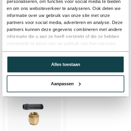
personaliseren, om functies voor social media te bieden
€439,41
en om ons websiteverkeer te analyseren. Ook delen we
Op voorraad
informatie over uw gebruik van onze site met onze
partners voor social media, adverteren en analyse. Deze
partners kunnen deze gegevens combineren met andere
Professioneel advies
informatie die u aan ze heeft verstrekt of die ze hebben
Advies nodig van de beregeningsspecialist?
verzameld op basis van uw gebruik van hun services.
info@onlineberegening.nl
of bel
+31 488 -
740 032
.
Alles toestaan
Recent bekeken
Aanpassen