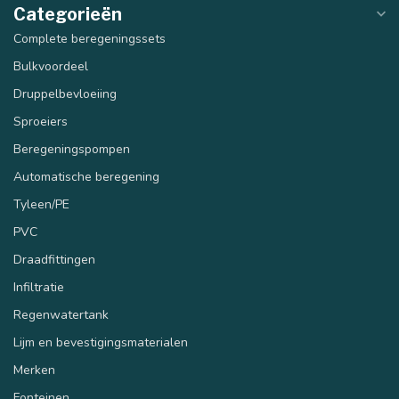
Categorieën
Complete beregeningssets
Bulkvoordeel
Druppelbevloeiing
Sproeiers
Beregeningspompen
Automatische beregening
Tyleen/PE
PVC
Draadfittingen
Infiltratie
Regenwatertank
Lijm en bevestigingsmaterialen
Merken
Fonteinen