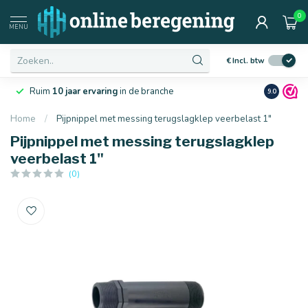
0
MENU
€
Incl. btw
Laagste
prijsgarantie
van Nederland
Netjes
en 
9.0
Home
/
Pijpnippel met messing terugslagklep veerbelast 1"
Pijpnippel met messing terugslagklep
veerbelast 1"
(0)