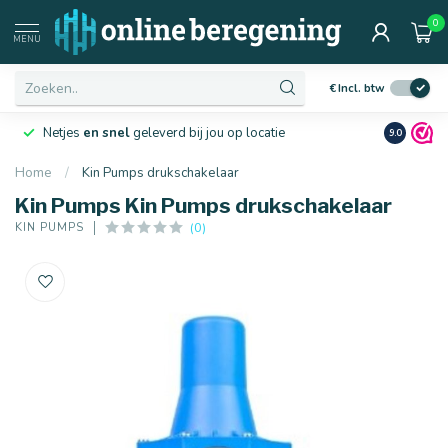
0
MENU
€
Incl. btw
Netjes
en snel
geleverd bij jou op locatie
Ruim
10 j
9.0
Home
/
Kin Pumps drukschakelaar
Kin Pumps Kin Pumps drukschakelaar
(0)
KIN PUMPS