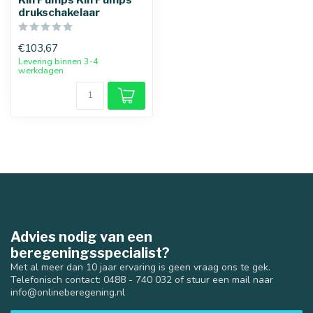
drukschakelaar
€103,67
Levering binnen 3-4
werkdagen
Advies nodig van een
beregeningsspecialist?
Met al meer dan 10 jaar ervaring is geen vraag ons te gek.
Telefonisch contact: 0488 - 740 032 of stuur een mail naar
info@onlineberegening.nl