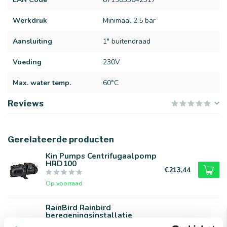
Werkdruk
Minimaal 2,5 bar
Aansluiting
1" buitendraad
Voeding
230V
Max. water temp.
60°C
Reviews
Gerelateerde producten
Kin Pumps Centrifugaalpomp
HRD100
€213,44
Op voorraad
RainBird Rainbird
beregeningsinstallatie
compleet inclusief