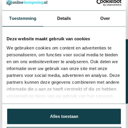
beregeningscomputer ESP-
€670,45
TM2 | 6 zones
Op voorraad
Toestemming
Details
Over
Ebara Ebara zelfaanzuigende
centrifugaalpomp | AGA 100 -
Deze website maakt gebruik van cookies
150
€368,07
Beregeningsplan?
We gebruiken cookies om content en advertenties te
Op voorraad
personaliseren, om functies voor social media te bieden
en om ons websiteverkeer te analyseren. Ook delen we
RainBird Rainbird
beregeningsinstallatie
informatie over uw gebruik van onze site met onze
compleet inclusief
partners voor social media, adverteren en analyse. Deze
beregeningscomputer ESP-
€539,25
TM2 | 4 zones
partners kunnen deze gegevens combineren met andere
informatie die u aan ze heeft verstrekt of die ze hebben
Op voorraad
verzameld op basis van uw gebruik van hun services.
Kin Pumps Pomp
drukregelaar | CSP 10-Control
€123,49
Alles toestaan
Op voorraad