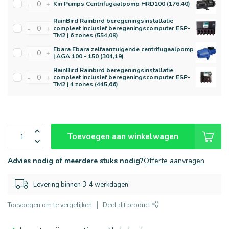
Kin Pumps Centrifugaalpomp HRD100 (176,40)
-
+
RainBird Rainbird beregeningsinstallatie
compleet inclusief beregeningscomputer ESP-
-
+
TM2 | 6 zones (554,09)
Ebara Ebara zelfaanzuigende centrifugaalpomp
-
+
| AGA 100 - 150 (304,19)
RainBird Rainbird beregeningsinstallatie
compleet inclusief beregeningscomputer ESP-
-
+
TM2 | 4 zones (445,66)
Toevoegen aan winkelwagen
Advies nodig of meerdere stuks nodig?
Offerte aanvragen
Levering binnen 3-4 werkdagen
Toevoegen om te vergelijken
Deel dit product