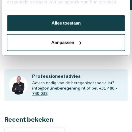
verzameld op basis van uw gebruik van hun services.
Messing terugslagklep
veerbelast
€14,56
Alles toestaan
Op voorraad
Profec Messing verloopring |
1/2" t/m 1"
Aanpassen
€1,65
Op voorraad
Professioneel advies
Advies nodig van de beregeningsspecialist?
info@onlineberegening.nl
of bel
+31 488 -
740 032
.
Recent bekeken