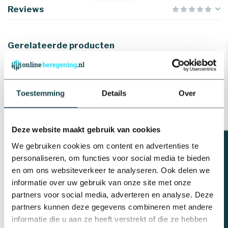
Werkdruk
4 bar
Reviews
Capaciteit
4800 liter per uur
Type
AGA 100
Gerelateerde producten
RainBird Rainbird
beregeningsinstallatie
compleet inclusief
beregeningscomputer | 2
€376,39
zones
Toestemming
Details
Over
Op voorraad
Deze website maakt gebruik van cookies
Tyleenslang | 50 meter | SDR
Beregeningsplan?
17
We gebruiken cookies om content en advertenties te
€84,00
personaliseren, om functies voor social media te bieden
Op voorraad
en om ons websiteverkeer te analyseren. Ook delen we
informatie over uw gebruik van onze site met onze
Profec Messing verloopnippel |
partners voor social media, adverteren en analyse. Deze
2x buitendraad
€2,18
partners kunnen deze gegevens combineren met andere
Op voorraad
informatie die u aan ze heeft verstrekt of die ze hebben