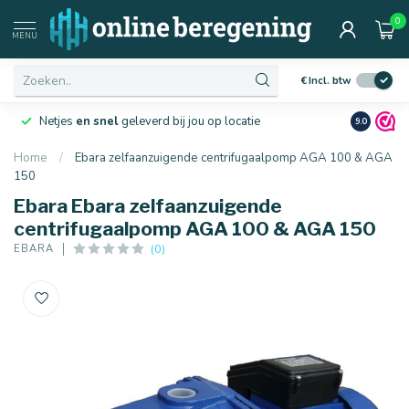
0
MENU
€
Incl. btw
Netjes
en snel
geleverd bij jou op locatie
Ruim
10 j
9.0
Home
/
Ebara zelfaanzuigende centrifugaalpomp AGA 100 & AGA
150
Ebara Ebara zelfaanzuigende
centrifugaalpomp AGA 100 & AGA 150
(0)
EBARA