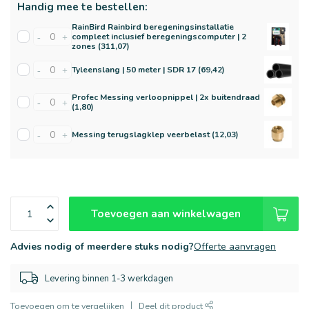
Handig mee te bestellen:
RainBird Rainbird beregeningsinstallatie
compleet inclusief beregeningscomputer | 2
-
+
zones (311,07)
Tyleenslang | 50 meter | SDR 17 (69,42)
-
+
Profec Messing verloopnippel | 2x buitendraad
-
+
(1,80)
Messing terugslagklep veerbelast (12,03)
-
+
Toevoegen aan winkelwagen
Advies nodig of meerdere stuks nodig?
Offerte aanvragen
Levering binnen 1-3 werkdagen
Toevoegen om te vergelijken
Deel dit product