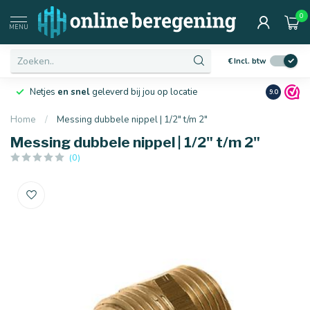
0
MENU
€
Incl. btw
Netjes
en snel
geleverd bij jou op locatie
Ruim
10 j
9.0
Home
/
Messing dubbele nippel | 1/2" t/m 2"
Messing dubbele nippel | 1/2" t/m 2"
(0)