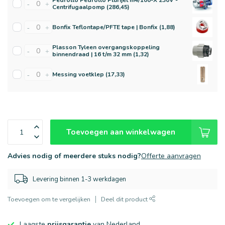
Pedrollo Pedrollo Plurijet m4/100-X 230V -
-
+
Centrifugaalpomp (286,45)
Bonfix Teflontape/PFTE tape | Bonfix (1,88)
-
+
Plasson Tyleen overgangskoppeling
-
+
binnendraad | 16 t/m 32 mm (1,32)
Messing voetklep (17,33)
-
+
Toevoegen aan winkelwagen
Advies nodig of meerdere stuks nodig?
Offerte aanvragen
Levering binnen 1-3 werkdagen
Toevoegen om te vergelijken
Deel dit product
Laagste
prijsgarantie
van Nederland