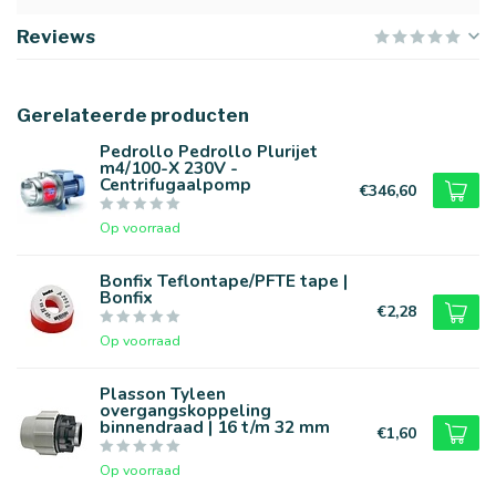
Reviews
Gerelateerde producten
Pedrollo Pedrollo Plurijet
m4/100-X 230V -
Centrifugaalpomp
€346,60
Op voorraad
Bonfix Teflontape/PFTE tape |
Bonfix
€2,28
Op voorraad
Plasson Tyleen
overgangskoppeling
binnendraad | 16 t/m 32 mm
€1,60
Op voorraad