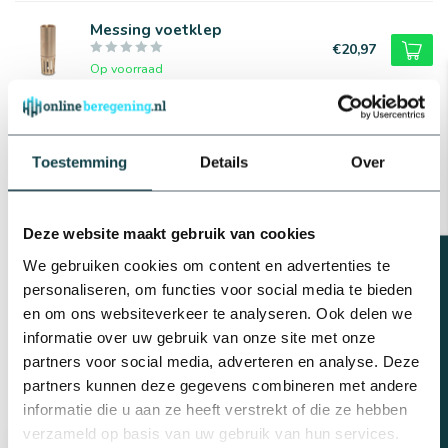
Messing voetklep
€20,97
Op voorraad
Messing verloopring |
Binnendraad x buitendraad
€2,12
Toestemming
Details
Over
Op voorraad
Deze website maakt gebruik van cookies
Professioneel advies
Beregeningsplan?
We gebruiken cookies om content en advertenties te
Advies nodig van de beregeningsspecialist?
personaliseren, om functies voor social media te bieden
info@onlineberegening.nl
of bel
+31 488 -
740 032
.
en om ons websiteverkeer te analyseren. Ook delen we
informatie over uw gebruik van onze site met onze
partners voor social media, adverteren en analyse. Deze
partners kunnen deze gegevens combineren met andere
Recent bekeken
informatie die u aan ze heeft verstrekt of die ze hebben
verzameld op basis van uw gebruik van hun services.