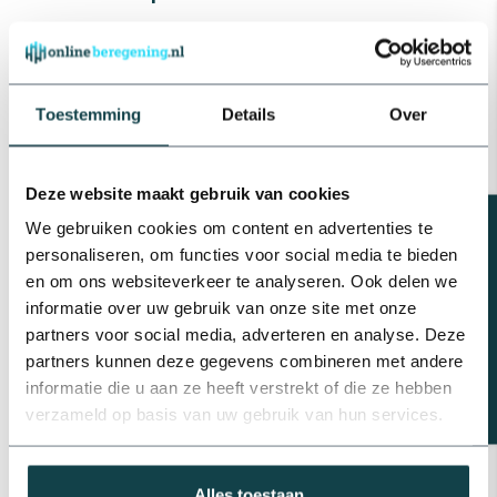
Kin Pumps Hydrofoorpomp
HRD 100/25
€375,25
Op voorraad
Toestemming
Details
Over
Ebara Ebara zelfaanzuigende
centrifugaalpomp | AGA 100 -
150
€368,07
Deze website maakt gebruik van cookies
Op voorraad
Beregeningsplan?
We gebruiken cookies om content en advertenties te
personaliseren, om functies voor social media te bieden
Transparante zuigslang | 5
en om ons websiteverkeer te analyseren. Ook delen we
meter
€99,75
informatie over uw gebruik van onze site met onze
Op voorraad
partners voor social media, adverteren en analyse. Deze
partners kunnen deze gegevens combineren met andere
Profec RVS super slangklem |
informatie die u aan ze heeft verstrekt of die ze hebben
19 t/m 40 mm
verzameld op basis van uw gebruik van hun services.
€11,71
Op voorraad
Alles toestaan