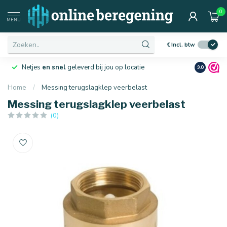
0
MENU
€
Incl. btw
Netjes
en snel
geleverd bij jou op locatie
Ruim
10 j
9.0
Home
/
Messing terugslagklep veerbelast
Messing terugslagklep veerbelast
(0)