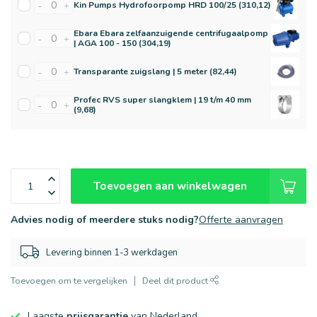
Kin Pumps Hydrofoorpomp HRD 100/25 (310,12)
-
+
Ebara Ebara zelfaanzuigende centrifugaalpomp
-
+
| AGA 100 - 150 (304,19)
Transparante zuigslang | 5 meter (82,44)
-
+
Profec RVS super slangklem | 19 t/m 40 mm
-
+
(9,68)
Toevoegen aan winkelwagen
Advies nodig of meerdere stuks nodig?
Offerte aanvragen
Levering binnen 1-3 werkdagen
Toevoegen om te vergelijken
Deel dit product
Laagste
prijsgarantie
van Nederland