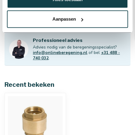
Messing verloopring |
Binnendraad x buitendraad
€2,12
Op voorraad
Aanpassen
Professioneel advies
Advies nodig van de beregeningsspecialist?
info@onlineberegening.nl
of bel
+31 488 -
740 032
.
Recent bekeken