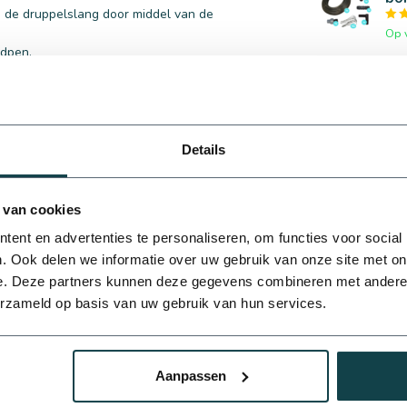
e de druppelslang door middel van de
Op 
ndpen.
Po
gro
Op 
 op werkdagen tussen 8:00 en 17:00 uur of mail
Details
 van cookies
ent en advertenties te personaliseren, om functies voor social
. Ook delen we informatie over uw gebruik van onze site met on
e. Deze partners kunnen deze gegevens combineren met andere i
erzameld op basis van uw gebruik van hun services.
2
Aanpassen