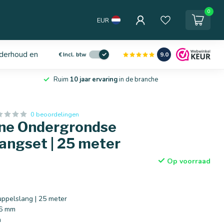
0
EUR
derhoud en service
9.0
€
Incl. btw
Ruim
10 jaar ervaring
in de branche
0 beoordelingen
ine Ondergrondse
angset | 25 meter
Op voorraad
ppelslang | 25 meter
16 mm
m