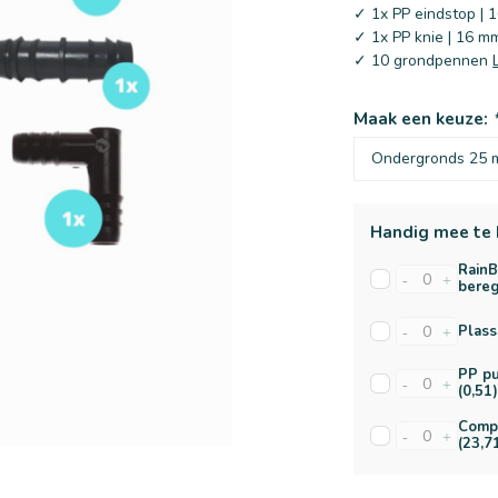
✓ 1x PP eindstop | 
✓ 1x PP knie | 16 m
✓ 10 grondpennen
Maak een keuze:
Handig mee te 
RainB
-
+
bereg
Plass
-
+
PP pu
-
+
(0,51
Compl
-
+
(23,7