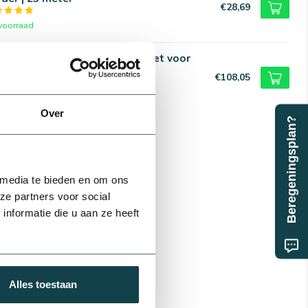
€28,69
voorraad
liext Complete druppelslangset voor
te border | 100 meter
€108,05
voorraad
Over
Beregeningsplan?
 media te bieden en om ons
ze partners voor social
nformatie die u aan ze heeft
Alles toestaan