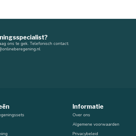
ningsspecialist?
aag ons te gek. Telefonisch contact:
@onlineberegening.nl
eën
Informatie
egeningssets
Over ons
Algemene voorwaarden
iing
Privacybeleid