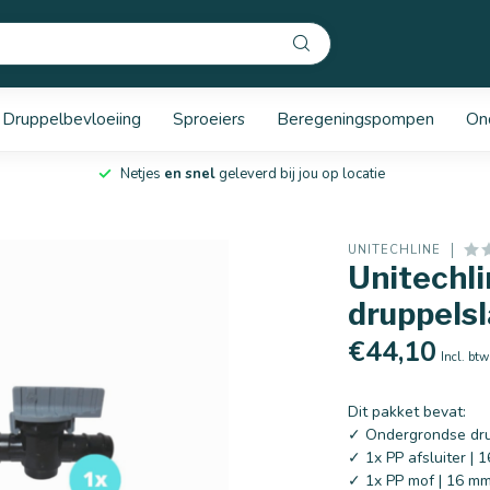
Druppelbevloeiing
Sproeiers
Beregeningspompen
On
Netjes
en snel
geleverd bij jou op locatie
UNITECHLINE
Unitechl
druppelsl
€44,10
Incl. btw
Dit pakket bevat:
✓ Ondergrondse dru
✓ 1x PP afsluiter | 
✓ 1x PP mof | 16 m