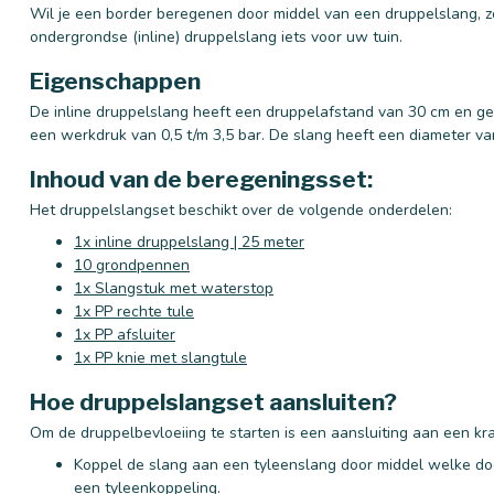
Wil je een border beregenen door middel van een druppelslang, zo
ondergrondse (inline) druppelslang iets voor uw tuin.
Eigenschappen
De inline druppelslang heeft een druppelafstand van 30 cm en geef
een werkdruk van 0,5 t/m 3,5 bar. De slang heeft een diameter 
Inhoud van de beregeningsset:
Het druppelslangset beschikt over de volgende onderdelen:
1x inline druppelslang | 25 meter
10 grondpennen
1x Slangstuk met waterstop
1x PP rechte tule
1x PP afsluiter
1x PP knie met slangtule
Hoe druppelslangset aansluiten?
Om de druppelbevloeiing te starten is een aansluiting aan een kr
Koppel de slang aan een tyleenslang door middel welke d
een tyleenkoppeling.