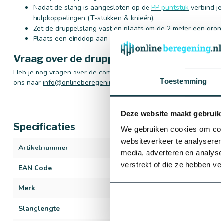
Nadat de slang is aangesloten op de
PP puntstuk
verbind j
hulpkoppelingen (T-stukken & knieën).
Zet de druppelslang vast en plaats om de 2 meter een gro
Plaats een einddop aan het einde van de druppelslang.
Vraag over de druppelslangset?
Heb je nog vragen over de complete druppelslangset? Bel of chat
Toestemming
ons naar
info@onlineberegening.nl
. Wij staan graag voor je klaar!
Deze website maakt gebruik
Specificaties
We gebruiken cookies om cont
websiteverkeer te analyseren
Artikelnummer
1546
media, adverteren en analys
verstrekt of die ze hebben v
EAN Code
615054824326
Merk
Unitechline
Slanglengte
25 meter