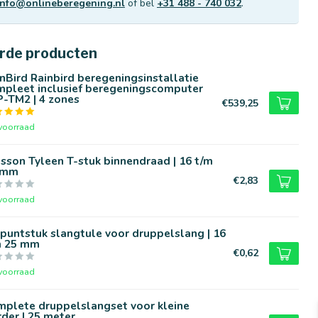
info@onlineberegening.nl
of bel
+31 488 - 740 032
.
rde producten
nBird Rainbird beregeningsinstallatie
mpleet inclusief beregeningscomputer
-TM2 | 4 zones
€539,25
voorraad
sson Tyleen T-stuk binnendraad | 16 t/m
 mm
€2,83
voorraad
puntstuk slangtule voor druppelslang | 16
m 25 mm
€0,62
voorraad
mplete druppelslangset voor kleine
der | 25 meter