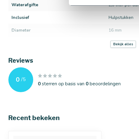
Waterafgifte
2,3 liter per uur
Inclusief
Hulpstukken
Diameter
16 mm
Druppelafstand
30 cm
Bekijk alles
Werkdruk
0,5 t/m 3,5 bar
Reviews
Type
Niet-drukgeco
0
/
5
0
sterren op basis van
0
beoordelingen
Recent bekeken