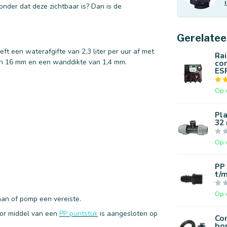
nder dat deze zichtbaar is? Dan is de
Gerelatee
t een waterafgifte van 2,3 liter per uur af met
Rai
van 16 mm en een wanddikte van 1,4 mm.
co
ESP
Op 
Pla
32
Op 
PP 
t/
Op 
aan of pomp een vereiste.
oor middel van een
PP puntstuk
is aangesloten op
Co
bor