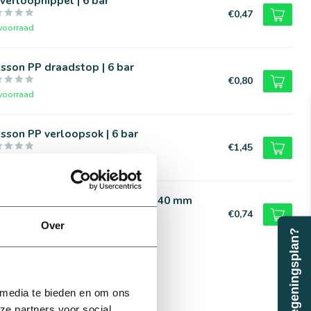
verloopnippel | 6 bar
€0,47
voorraad
sson PP draadstop | 6 bar
€0,80
voorraad
sson PP verloopsok | 6 bar
€1,45
voorraad
sson PVC verloopring | 16 t/m 40 mm
€0,74
Over
voorraad
Beregeningsplan?
 media te bieden en om ons
ze partners voor social