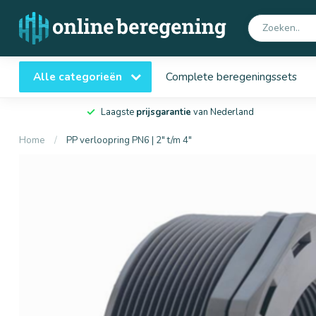
Alle categorieën
Complete beregeningssets
Laagste
prijsgarantie
van Nederland
Home
/
PP verloopring PN6 | 2" t/m 4"