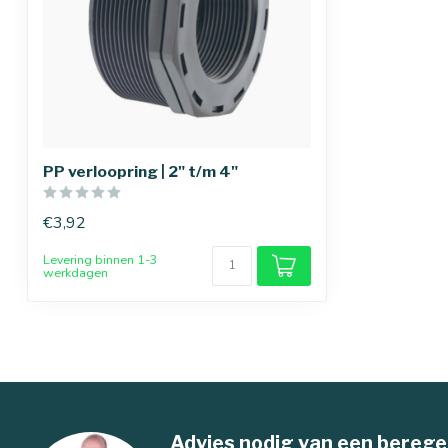
PP verloopring | 2" t/m 4"
€3,92
Levering binnen 1-3
werkdagen
Advies nodig van een berege