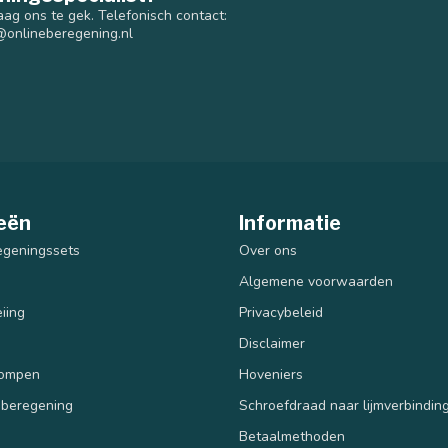
aag ons te gek. Telefonisch contact:
@onlineberegening.nl
eën
Informatie
egeningssets
Over ons
Algemene voorwaarden
iing
Privacybeleid
Disclaimer
pompen
Hoveniers
 beregening
Schroefdraad naar lijmverbindin
Betaalmethoden