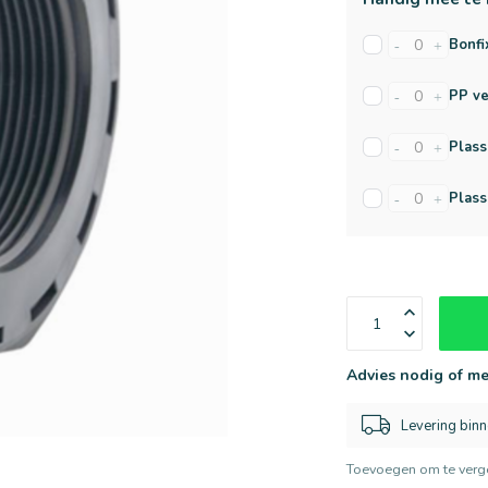
Bonfi
-
+
PP ve
-
+
Plass
-
+
Plass
-
+
Advies nodig of me
Levering bin
Toevoegen om te verge