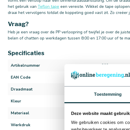
vormt een verloop naar een binnendraadaansluiting. Om de draadfi
het gebruik van
Teflon tape
een vereiste. Wikkel de tape oplopen
draai het vervolgens totdat de koppeling goed vast zit. Zo creëer 
Vraag?
Heb je een vraag over de PP verloopring of twijfel je over de jui
belen of chatten op werkdagen tussen 8:00 en 17:00 uur of te ma
Specificaties
Artikelnummer
293
EAN Code
729617340321
Draadmaat
2" t/m 4"
Toestemming
Kleur
Zwart
Materiaal
PP
Deze website maakt gebruik
We gebruiken cookies om cont
Werkdruk
6 bar
websiteverkeer te analyseren