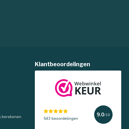
Klantbeoordelingen
9.0
/10
g berekenen
543 beoordelingen