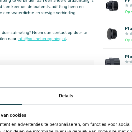
PP 
tting te verbinden aan een andere draadfitting is
d tien keer om de buitendraadfitting heen en
Op 
je een waterdichte en stevige verbinding.
Pla
ste duimsafmeting? Neem dan contact op door te
ilen naar
info@onlineberegening.nl
.
Op 
Pla
Op 
9
Pla
Details
Op 
 van cookies
ent en advertenties te personaliseren, om functies voor social
. Ook delen we informatie over uw gebruik van onze site met on