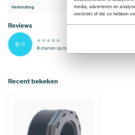
media, adverteren en analys
Verbinding
2" t/m 4"
verstrekt of die ze hebben v
Reviews
0
/
5
0
sterren op basis van
0
beoordelingen
Recent bekeken