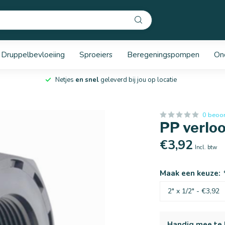
Druppelbevloeiing
Sproeiers
Beregeningspompen
On
Netjes
en snel
geleverd bij jou op locatie
0 beoo
PP verloo
€3,92
Incl. btw
Maak een keuze:
Handig mee te 