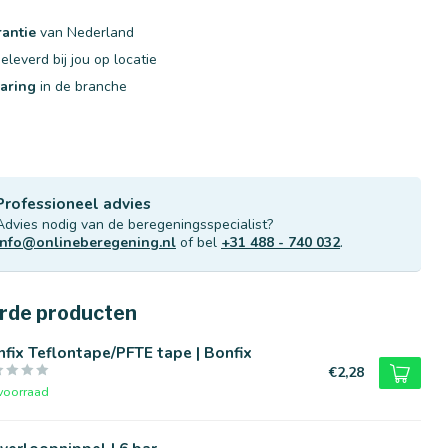
rantie
van Nederland
eleverd bij jou op locatie
varing
in de branche
Professioneel advies
Advies nodig van de beregeningsspecialist?
info@onlineberegening.nl
of bel
+31 488 - 740 032
.
rde producten
fix Teflontape/PFTE tape | Bonfix
€2,28
voorraad