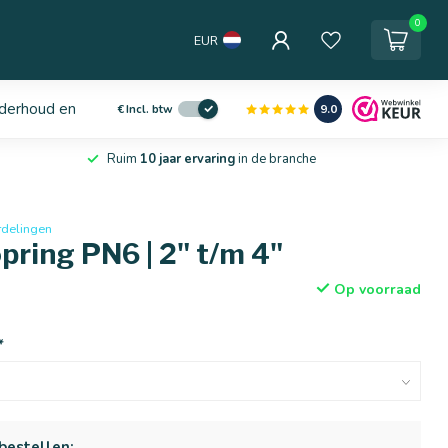
0
EUR
derhoud en service
9.0
€
Incl. btw
Ruim
10 jaar ervaring
in de branche
rdelingen
pring PN6 | 2" t/m 4"
Op voorraad
*
bestellen: