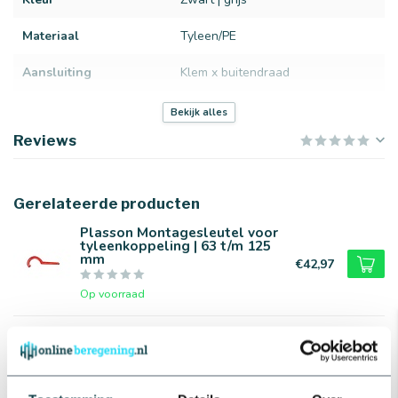
Materiaal
Tyleen/PE
Aansluiting
Klem x buitendraad
Merk
Plasson
Bekijk alles
Reviews
Gerelateerde producten
Plasson Montagesleutel voor
tyleenkoppeling | 63 t/m 125
mm
€42,97
Op voorraad
Bonfix Teflontape/PFTE tape |
Bonfix
€2,28
Op voorraad