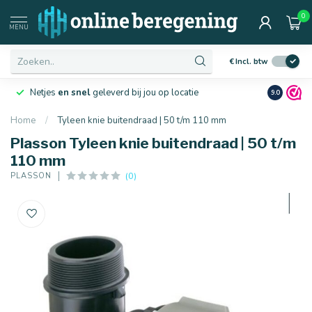
0
MENU
€
Incl. btw
Netjes
en snel
geleverd bij jou op locatie
Ruim
10 j
9.0
Home
/
Tyleen knie buitendraad | 50 t/m 110 mm
Plasson Tyleen knie buitendraad | 50 t/m
110 mm
(0)
PLASSON