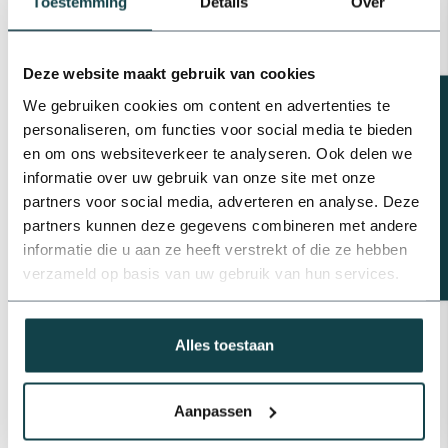
Toestemming
Details
Over
Plasson PP draadsok | 6 bar
€0,98
Deze website maakt gebruik van cookies
Op voorraad
Beregeningsplan?
We gebruiken cookies om content en advertenties te
Tyleenslang 10 bar | 100
personaliseren, om functies voor social media te bieden
meter | SDR 17
en om ons websiteverkeer te analyseren. Ook delen we
€130,68
informatie over uw gebruik van onze site met onze
Op voorraad
partners voor social media, adverteren en analyse. Deze
partners kunnen deze gegevens combineren met andere
Plasson Tyleen t-stuk
buitendraad | 20 t/m 40 mm
informatie die u aan ze heeft verstrekt of die ze hebben
€3,78
verzameld op basis van uw gebruik van hun services.
Op voorraad
Alles toestaan
Professioneel advies
Advies nodig van de beregeningsspecialist?
info@onlineberegening.nl
of bel
+31 488 -
Aanpassen
740 032
.