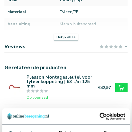
Materiaal
Tyleen/PE
Aansluiting
Klem x buitendraad
Merk
Plasson
Bekijk alles
Reviews
Gerelateerde producten
Plasson Montagesleutel voor
tyleenkoppeling | 63 t/m 125
mm
€42,97
Op voorraad
Bonfix Teflontape/PFTE tape |
Bonfix
€2,28
Op voorraad