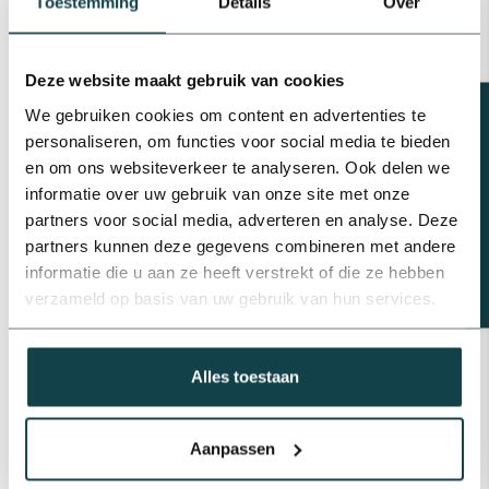
Toestemming
Details
Over
Plasson PP draadsok | 6 bar
€0,98
Deze website maakt gebruik van cookies
Op voorraad
Beregeningsplan?
We gebruiken cookies om content en advertenties te
Plasson Tyleen T-stuk
personaliseren, om functies voor social media te bieden
binnendraad | 16 t/m 32 mm
en om ons websiteverkeer te analyseren. Ook delen we
€2,83
informatie over uw gebruik van onze site met onze
Op voorraad
partners voor social media, adverteren en analyse. Deze
partners kunnen deze gegevens combineren met andere
Plasson Tyleen t-stuk
buitendraad | 20 t/m 40 mm
informatie die u aan ze heeft verstrekt of die ze hebben
€3,78
verzameld op basis van uw gebruik van hun services.
Op voorraad
Alles toestaan
Professioneel advies
Advies nodig van de beregeningsspecialist?
info@onlineberegening.nl
of bel
+31 488 -
Aanpassen
740 032
.