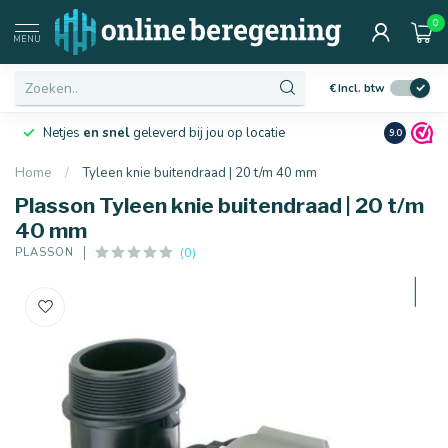
0
MENU
€
Incl. btw
Netjes
en snel
geleverd bij jou op locatie
Ruim
10 j
9.0
Home
/
Tyleen knie buitendraad | 20 t/m 40 mm
Plasson Tyleen knie buitendraad | 20 t/m
40 mm
(0)
PLASSON