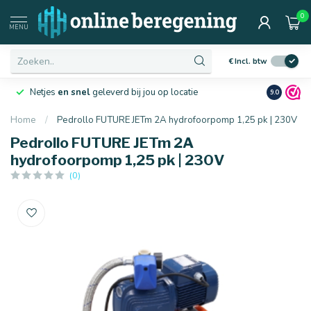
0
MENU
€
Incl. btw
Netjes
en snel
geleverd bij jou op locatie
Ruim
10 j
9.0
Home
/
Pedrollo FUTURE JETm 2A hydrofoorpomp 1,25 pk | 230V
Pedrollo FUTURE JETm 2A
hydrofoorpomp 1,25 pk | 230V
(0)