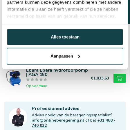
partners kunnen deze gegevens combineren met andere
informatie die u aan ze heeft verstrekt of die ze hebben
Complete aanzuigset voor
verzameld op basis van uw gebruik van hun services.
beregeningspomp
€117,61
Op voorraad
Alles toestaan
Schakelrelais pomp | 24VAC
€57,17
Op voorraad
Aanpassen
Ebara Ebara hydrofoorpomp
| AGA 150
€1.033,63
Op voorraad
Professioneel advies
Advies nodig van de beregeningsspecialist?
info@onlineberegening.nl
of bel
+31 488 -
740 032
.