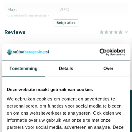
Max.
70°C
vloeistoftemperatuur
Bekijk alles
Reviews
Gerelateerde producten
RainBird Rainbird
beregeningsinstallatie
Toestemming
Details
Over
compleet inclusief
beregeningscomputer ESP-
€670,45
TM2 | 6 zones
Deze website maakt gebruik van cookies
Op voorraad
Beregeningsplan?
We gebruiken cookies om content en advertenties te
RainBird Complete Rainbird
personaliseren, om functies voor social media te bieden
tuinsproeierset 5004 met
en om ons websiteverkeer te analyseren. Ook delen we
tyleenslang | 6 pop-
€265,72
upsproeiers
informatie over uw gebruik van onze site met onze
partners voor social media, adverteren en analyse. Deze
Op voorraad