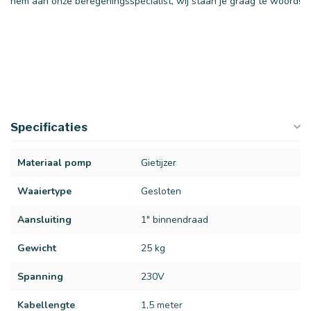
hem aan onze beregeningsspecialist, wij staan je graag te woord!
Specificaties
Materiaal pomp
Gietijzer
Waaiertype
Gesloten
Aansluiting
1" binnendraad
Gewicht
25 kg
Spanning
230V
Kabellengte
1,5 meter