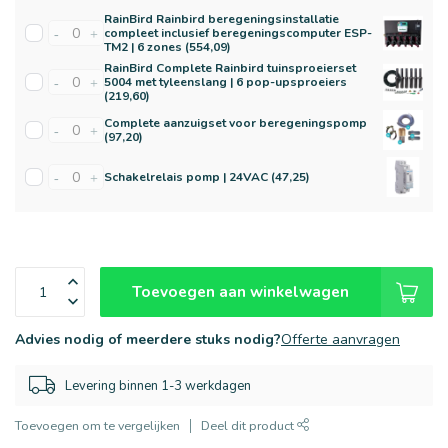
RainBird Rainbird beregeningsinstallatie
compleet inclusief beregeningscomputer ESP-
-
+
TM2 | 6 zones (554,09)
RainBird Complete Rainbird tuinsproeierset
5004 met tyleenslang | 6 pop-upsproeiers
-
+
(219,60)
Complete aanzuigset voor beregeningspomp
-
+
(97,20)
Schakelrelais pomp | 24VAC (47,25)
-
+
Toevoegen aan winkelwagen
Advies nodig of meerdere stuks nodig?
Offerte aanvragen
Levering binnen 1-3 werkdagen
Toevoegen om te vergelijken
Deel dit product