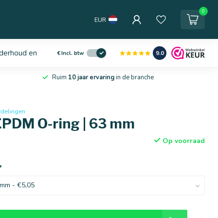
0
EUR
derhoud en service
9.0
€
Incl. btw
Ruim
10 jaar ervaring
in de branche
rdelingen
EPDM O-ring | 63 mm
Op voorraad
*