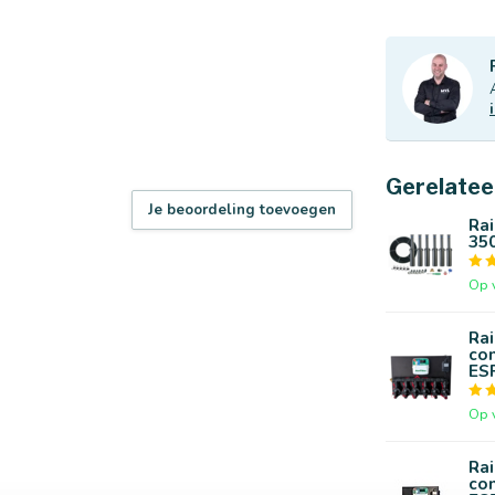
Gerelatee
Je beoordeling toevoegen
Rai
350
Op 
Rai
co
ESP
Op 
Rai
co