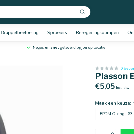
Druppelbevloeiing
Sproeiers
Beregeningspompen
On
Netjes
en snel
geleverd bij jou op locatie
0 beoo
Plasson 
€5,05
Incl. btw
Maak een keuze: