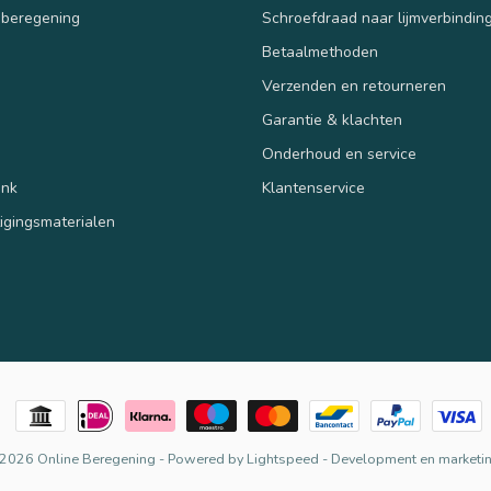
 beregening
Schroefdraad naar lijmverbindin
Betaalmethoden
Verzenden en retourneren
n
Garantie & klachten
Onderhoud en service
ank
Klantenservice
tigingsmaterialen
 2026 Online Beregening
- Powered by
Lightspeed
-
Development en marketin