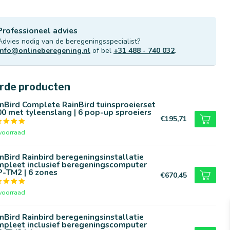
Professioneel advies
Advies nodig van de beregeningsspecialist?
info@onlineberegening.nl
of bel
+31 488 - 740 032
.
rde producten
nBird Complete RainBird tuinsproeierset
0 met tyleenslang | 6 pop-up sproeiers
€195,71
voorraad
nBird Rainbird beregeningsinstallatie
mpleet inclusief beregeningscomputer
-TM2 | 6 zones
€670,45
voorraad
nBird Rainbird beregeningsinstallatie
mpleet inclusief beregeningscomputer