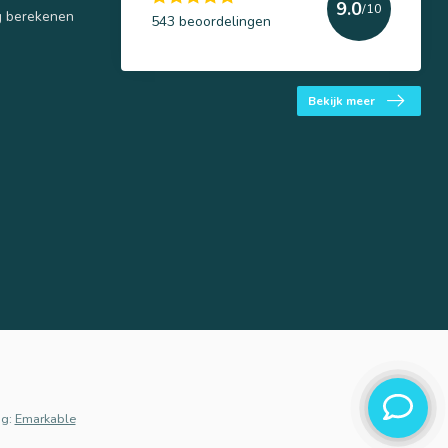
9.0
/10
g berekenen
543 beoordelingen
Bekijk meer
g:
Emarkable