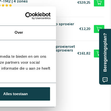
-TM2 | 4 zones
€539,25
voorraad
nBird RainBird 5004-PC pop-up sproeier
€12,20
Over
voorraad
Beregeningsplan?
nBird Complete RainBird tuinsproeierset
0 met tyleenslang | 4 pop-up sproeiers
€161,82
 media te bieden en om ons
voorraad
ze partners voor social
nformatie die u aan ze heeft
Alles toestaan