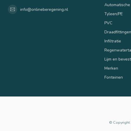
Automatische
info@onlineberegening.nl
Tyleen/PE
PVC
Draadfittinge
Infiltratie
Regenwatert
Lijm en beves
Merken
Fonteinen
© Copyright