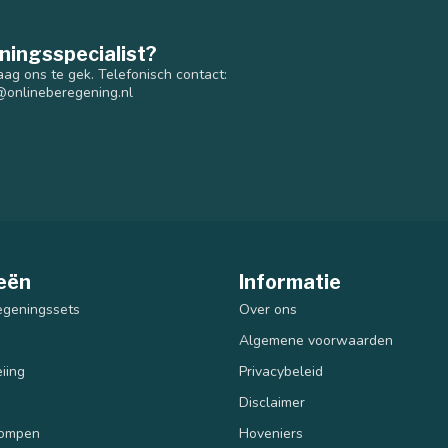
ningsspecialist?
aag ons te gek. Telefonisch contact:
@onlineberegening.nl
eën
Informatie
egeningssets
Over ons
Algemene voorwaarden
iing
Privacybeleid
Disclaimer
pompen
Hoveniers