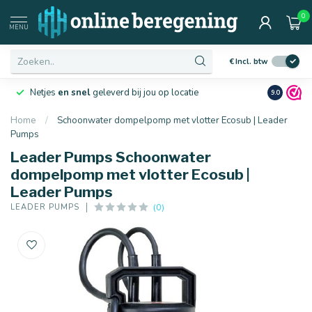
0
MENU
€
Incl. btw
Netjes
en snel
geleverd bij jou op locatie
Ruim
10 j
9.0
Home
/
Schoonwater dompelpomp met vlotter Ecosub | Leader
Pumps
Leader Pumps Schoonwater
dompelpomp met vlotter Ecosub |
Leader Pumps
(0)
LEADER PUMPS