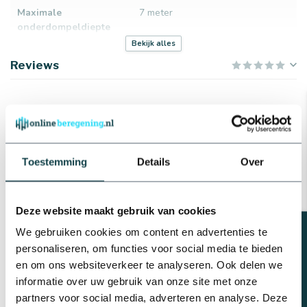
Maximale
7 meter
onderdompeldiepte
Bekijk alles
Verbinding
Binnendraad + slangtule
Reviews
Materiaal
Kunststof
Aansluiting pers
1¼ "
Gerelateerde producten
Leader Pumps Vuilwater
Beveiliging
Thermische beveiliging
dompelpomp met vlotter
Ecovort 510A | Leader Pumps
€244,53
Toestemming
Details
Over
Op voorraad
Deze website maakt gebruik van cookies
Beregeningsplan?
We gebruiken cookies om content en advertenties te
Professioneel advies
personaliseren, om functies voor social media te bieden
Advies nodig van de beregeningsspecialist?
info@onlineberegening.nl
of bel
+31 488 -
en om ons websiteverkeer te analyseren. Ook delen we
740 032
.
informatie over uw gebruik van onze site met onze
partners voor social media, adverteren en analyse. Deze