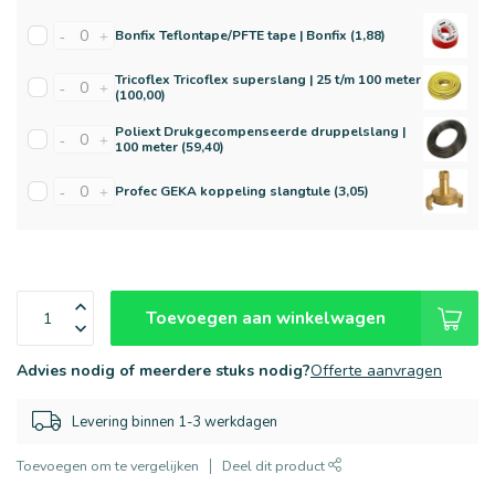
Bonfix Teflontape/PFTE tape | Bonfix (1,88)
-
+
Tricoflex Tricoflex superslang | 25 t/m 100 meter
-
+
(100,00)
Poliext Drukgecompenseerde druppelslang |
-
+
100 meter (59,40)
Profec GEKA koppeling slangtule (3,05)
-
+
Toevoegen aan winkelwagen
Advies nodig of meerdere stuks nodig?
Offerte aanvragen
Levering binnen 1-3 werkdagen
Toevoegen om te vergelijken
Deel dit product