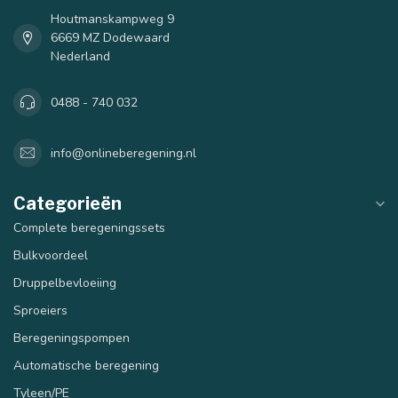
Houtmanskampweg 9
6669 MZ Dodewaard
Nederland
0488 - 740 032
info@onlineberegening.nl
Categorieën
Complete beregeningssets
Bulkvoordeel
Druppelbevloeiing
Sproeiers
Beregeningspompen
Automatische beregening
Tyleen/PE