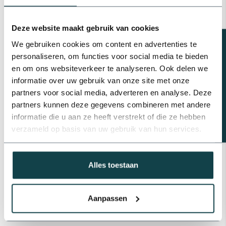
Poliext Drukgecompenseerde
druppelslang | 100 meter
€71,87
Deze website maakt gebruik van cookies
Op voorraad
Beregeningsplan?
We gebruiken cookies om content en advertenties te
Profec GEKA koppeling
personaliseren, om functies voor social media te bieden
slangtule
en om ons websiteverkeer te analyseren. Ook delen we
€3,69
informatie over uw gebruik van onze site met onze
Op voorraad
partners voor social media, adverteren en analyse. Deze
partners kunnen deze gegevens combineren met andere
Messing slangtule met
binnendraad | 1" t/m 2"
informatie die u aan ze heeft verstrekt of die ze hebben
€6,11
verzameld op basis van uw gebruik van hun services.
Op voorraad
Alles toestaan
Professioneel advies
Advies nodig van de beregeningsspecialist?
info@onlineberegening.nl
of bel
+31 488 -
Aanpassen
740 032
.