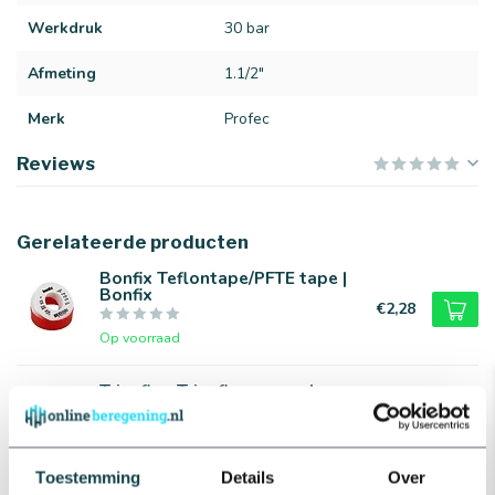
Werkdruk
30 bar
Afmeting
1.1/2"
Merk
Profec
Reviews
Gerelateerde producten
Bonfix Teflontape/PFTE tape |
Bonfix
€2,28
Op voorraad
Tricoflex Tricoflex superslang
| 25 t/m 100 meter
€121,00
Op voorraad
Toestemming
Details
Over