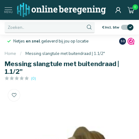
0
MENU
€
Incl. btw
Netjes
en snel
geleverd bij jou op locatie
Ruim
10 j
9.0
Home
/
Messing slangtule met buitendraad | 1.1/2"
Messing slangtule met buitendraad |
1.1/2"
(0)