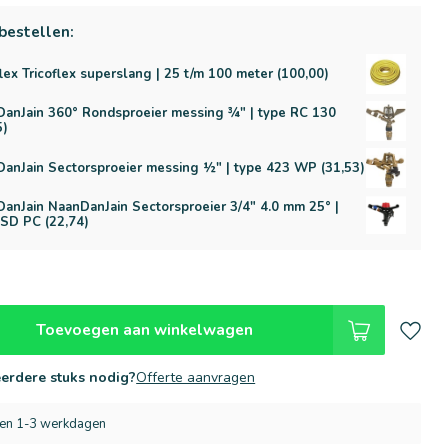
bestellen:
flex Tricoflex superslang | 25 t/m 100 meter (100,00)
anJain 360° Rondsproeier messing ¾" | type RC 130
5)
anJain Sectorsproeier messing ½" | type 423 WP (31,53)
anJain NaanDanJain Sectorsproeier 3/4" 4.0 mm 25° |
SD PC (22,74)
Toevoegen aan winkelwagen
erdere stuks nodig?
Offerte aanvragen
nen 1-3 werkdagen