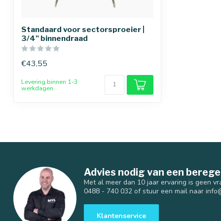
Standaard voor sectorsproeier |
3/4" binnendraad
€43,55
Levering binnen 1-3
werkdagen
Advies nodig van een berege
Met al meer dan 10 jaar ervaring is geen vr
0488 - 740 032 of stuur een mail naar
info
Klantenservice