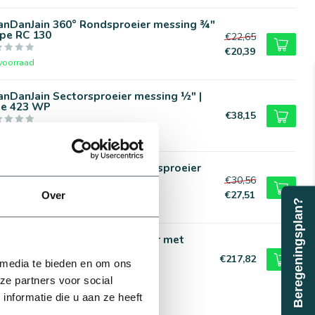
anDanJain 360° Rondsproeier messing ¾"
ype RC 130
€22,65
€20,39
voorraad
nDanJain Sectorsproeier messing ½" |
pe 423 WP
€38,15
voorraad
anDanJain NaanDanJain Sectorsproeier
" 4.0 mm 25° | 5035 SD PC
€30,56
€27,51
Over
Beregeningsplan?
voorraad
nBird RainBird pop-upsproeier met
ndaard | 0,5 meter
€217,82
 media te bieden en om ons
voorraad
ze partners voor social
nformatie die u aan ze heeft