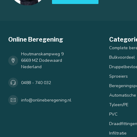
Online Beregening
Categori
Complete ber
Houtmanskampweg 9
Bulkvoordeel
6669 MZ Dodewaard
Nederland
Druppelbevloe
Sproeiers
0488 - 740 032
Beregenings
Automatische
info@onlineberegening.nl
Tyleen/PE
PVC
Draadfittinge
Infiltratie