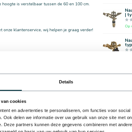
hoogte is verstelbaar tussen de 60 en 100 cm.
Na
| t
Op 
 onze klantenservice, wij helpen je graag verder!
Naa
ty
Op 
dsproeier
Na
3/4
Details
Op 
slangtule
Rai
 van cookies
sta
 staal
ent en advertenties te personaliseren, om functies voor social
Op 
. Ook delen we informatie over uw gebruik van onze site met on
e. Deze partners kunnen deze gegevens combineren met andere i
erzameld op basis van uw gebruik van hun services.