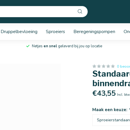
Druppelbevloeiing
Sproeiers
Beregeningspompen
On
Netjes
en snel
geleverd bij jou op locatie
0 beoo
Standaard
binnendr
€43,55
Incl. btw
Maak een keuze: