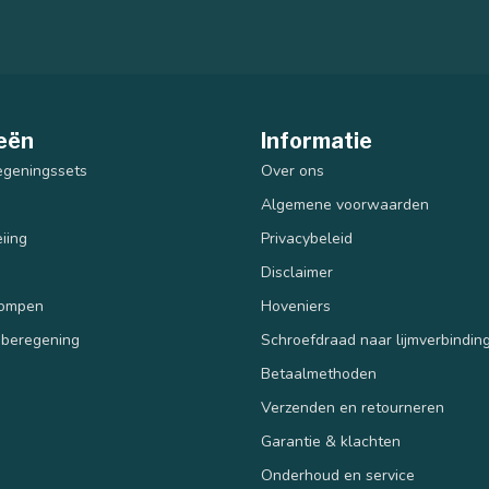
eën
Informatie
egeningssets
Over ons
Algemene voorwaarden
iing
Privacybeleid
Disclaimer
pompen
Hoveniers
 beregening
Schroefdraad naar lijmverbindin
Betaalmethoden
Verzenden en retourneren
n
Garantie & klachten
Onderhoud en service