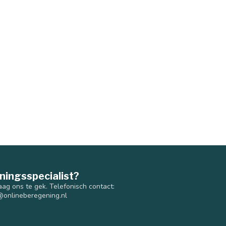
ningsspecialist?
aag ons te gek. Telefonisch contact:
@onlineberegening.nl