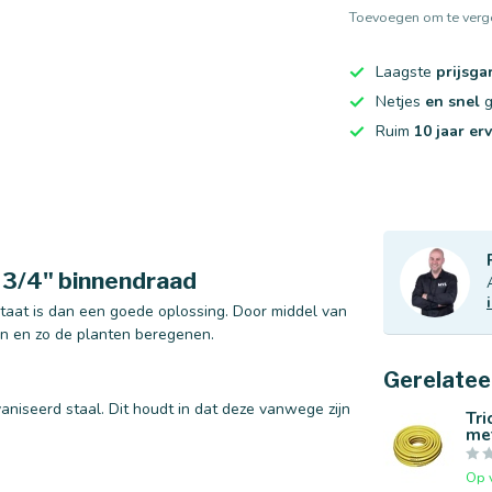
Toevoegen om te verge
Laagste
prijsga
Netjes
en snel
g
Ruim
10 jaar er
| 3/4" binnendraad
 staat is dan een goede oplossing. Door middel van
en en zo de planten beregenen.
Gerelatee
niseerd staal. Dit houdt in dat deze vanwege zijn
Tri
me
Op 