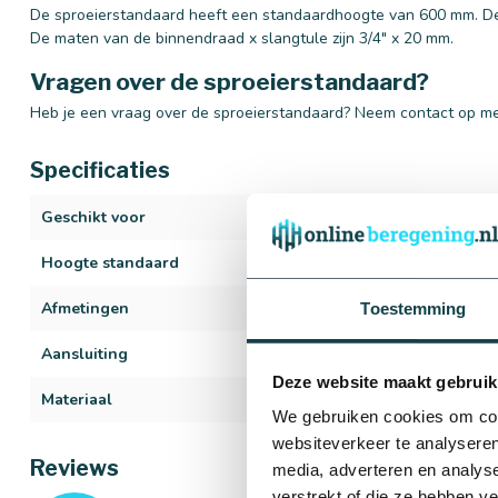
De sproeierstandaard heeft een standaardhoogte van 600 mm. De 
De maten van de binnendraad x slangtule zijn 3/4" x 20 mm.
Vragen over de sproeierstandaard?
Heb je een vraag over de sproeierstandaard? Neem contact op met
Specificaties
Geschikt voor
Sector- en ron
Hoogte standaard
60 tot 100 cm
Afmetingen
3/4" x 20 mm
Toestemming
Aansluiting
Binnendraad x 
Deze website maakt gebruik
Materiaal
Gegalvaniseerd
We gebruiken cookies om cont
websiteverkeer te analyseren
Reviews
media, adverteren en analys
verstrekt of die ze hebben v