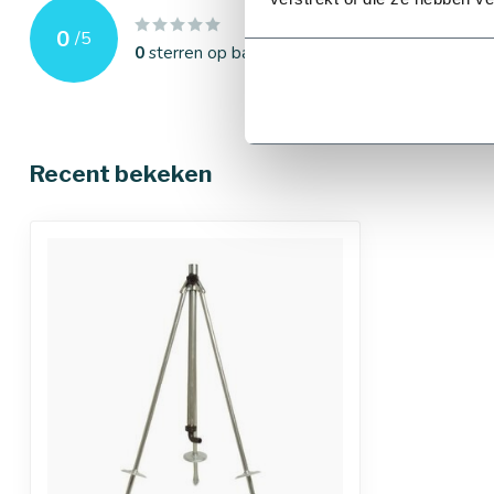
0
/
5
0
sterren op basis van
0
beoordelingen
Recent bekeken