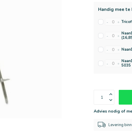
Handig mee te 
Trico
-
+
NaanD
-
+
(16,8
NaanD
-
+
NaanD
-
+
5035 
Advies nodig of me
Levering bin