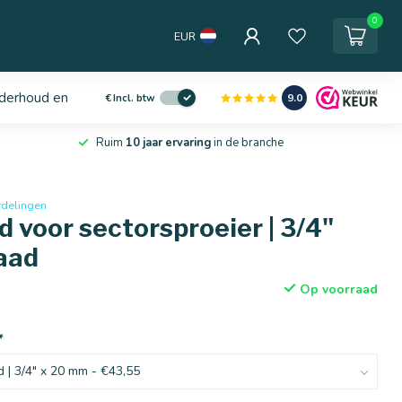
0
EUR
derhoud en service
9.0
€
Incl. btw
Ruim
10 jaar ervaring
in de branche
rdelingen
 voor sectorsproeier | 3/4"
aad
Op voorraad
*