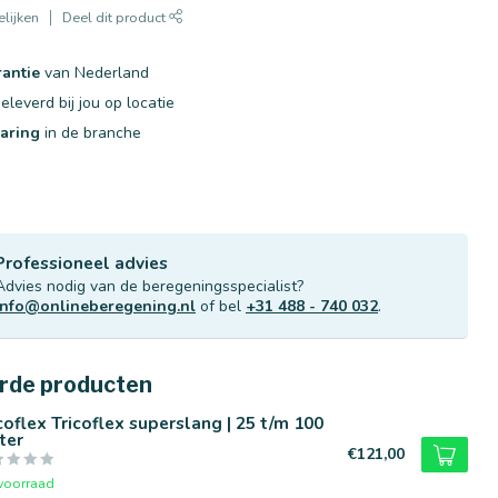
lijken
Deel dit product
rantie
van Nederland
eleverd bij jou op locatie
varing
in de branche
Professioneel advies
Advies nodig van de beregeningsspecialist?
info@onlineberegening.nl
of bel
+31 488 - 740 032
.
rde producten
coflex Tricoflex superslang | 25 t/m 100
ter
€121,00
voorraad