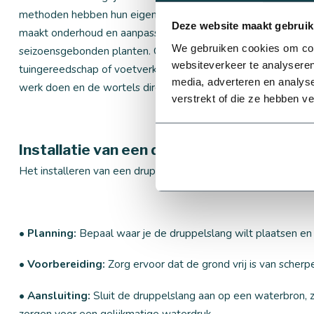
methoden hebben hun eigen voordelen en toepassingsgebieden
Deze website maakt gebruik
maakt onderhoud en aanpassingen gemakkelijker, omdat je de sla
We gebruiken cookies om cont
seizoensgebonden planten. Ondergronds installeren biedt ech
websiteverkeer te analyseren
tuingereedschap of voetverkeer. Ondergrondse druppelslange
media, adverteren en analys
werk doen en de wortels direct van water voorzien.
verstrekt of die ze hebben v
Installatie van een druppelslang
Het installeren van een druppelslang is eenvoudig en vereist
• Planning:
Bepaal waar je de druppelslang wilt plaatsen e
• Voorbereiding:
Zorg ervoor dat de grond vrij is van scher
• Aansluiting:
Sluit de druppelslang aan op een waterbron, 
zorgen voor een gelijkmatige waterdruk.