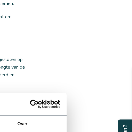
kiemen.
aat om
ngesloten op
engte van de
derd en
Over
laatsen. Beide