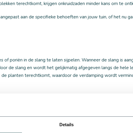
ekken terechtkomt, krijgen onkruidzaden minder kans om te ont
ngepast aan de specifieke behoeften van jouw tuin, of het nu g
s of poriën in de slang te laten sijpelen. Wanneer de slang is aa
oor de slang en wordt het gelijkmatig afgegeven langs de hele l
 van de planten terechtkomt, waardoor de verdamping wordt vermin
bovengronds?
Details
 een druppelslang is of je deze ondergronds of bovengronds wilt p