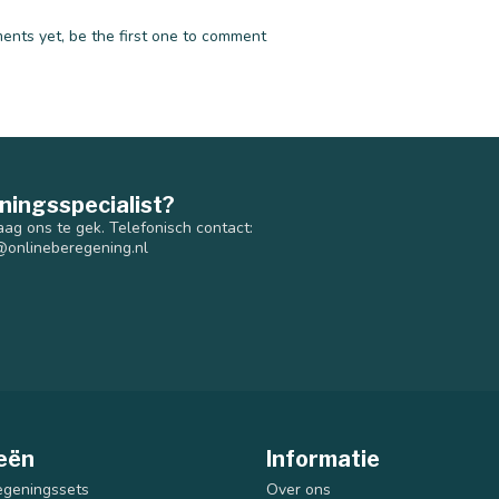
nts yet, be the first one to comment
ningsspecialist?
aag ons te gek. Telefonisch contact:
@onlineberegening.nl
eën
Informatie
egeningssets
Over ons