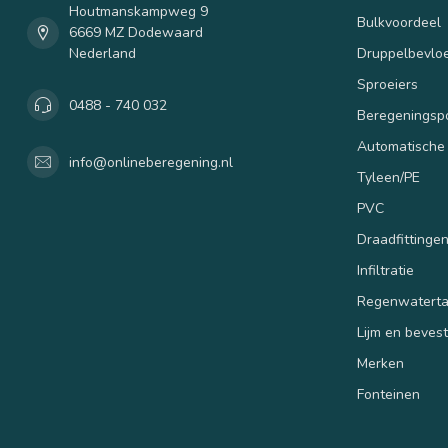
Houtmanskampweg 9
Bulkvoordeel
6669 MZ Dodewaard
Nederland
Druppelbevloe
Sproeiers
0488 - 740 032
Beregenings
Automatische
info@onlineberegening.nl
Tyleen/PE
PVC
Draadfittinge
Infiltratie
Regenwatert
Lijm en beves
Merken
Fonteinen