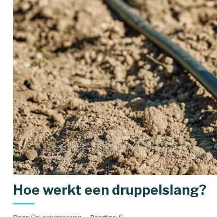
Hoe werkt een druppelslang?
Door
: Onlineberegening
Reacties
: 0