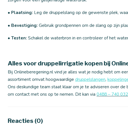
• Plaatsing:
Leg de druppelslang op de gewenste plek, waarbij
• Bevestiging:
Gebruik grondpennen om de slang op zijn pla
• Testen:
Schakel de waterbron in en controleer of het water g
Alles voor druppelirrigatie kopen bij Onli
Bij Onlineberegening.nl vind je alles wat je nodig hebt om een
assortiment omvat hoogwaardige
druppelslangen
,
koppeling
Ons deskundige team staat klaar om je te adviseren over de be
om contact met ons op te nemen. Dit kan via
0488 – 740 032
Reacties (0)