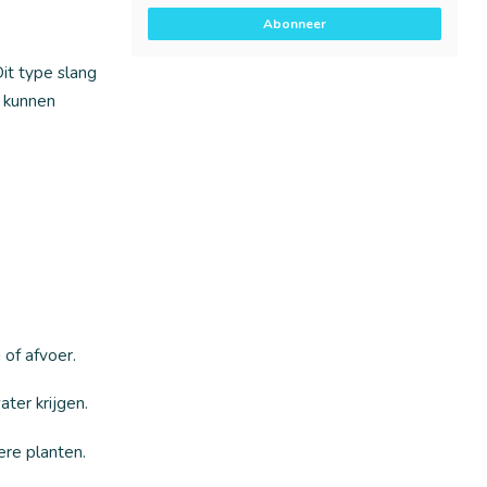
Abonneer
it type slang
n kunnen
of afvoer.
ter krijgen.
re planten.