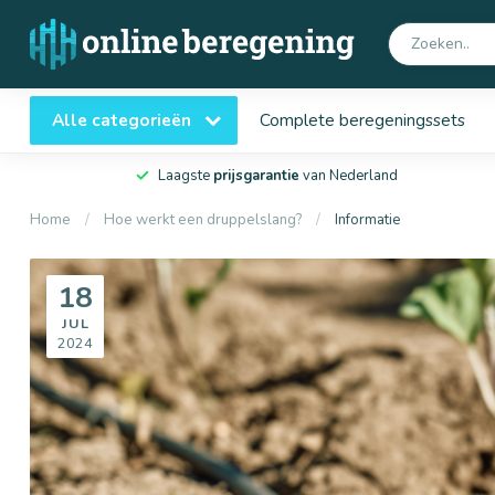
Alle categorieën
Complete beregeningssets
Laagste
prijsgarantie
van Nederland
Home
/
Hoe werkt een druppelslang?
/
Informatie
18
JUL
2024