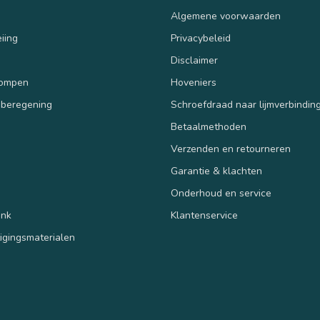
Algemene voorwaarden
iing
Privacybeleid
Disclaimer
pompen
Hoveniers
 beregening
Schroefdraad naar lijmverbindin
Betaalmethoden
Verzenden en retourneren
n
Garantie & klachten
Onderhoud en service
ank
Klantenservice
tigingsmaterialen