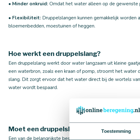
• Minder onkruid:
Omdat het water alleen op de gewenste pl
• Flexibiliteit:
Druppelslangen kunnen gemakkelijk worden aa
bloemenbedden, moestuinen of heggen.
Hoe werkt een druppelslang?
Een druppelslang werkt door water langzaam uit kleine gaatje
een waterbron, zoals een kraan of pomp, stroomt het water d
slang. Dit zorgt ervoor dat het water direct bij de wortels
water wordt bespaard.
Moet een druppelslang ondergronds of 
Toestemming
Een van de belangrijkste beslissingen bij het installeren van