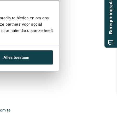
Beregeningsplan?
, en het
jke tuinen of
 media te bieden en om ons
hadiging door
ze partners voor social
ichtbaar hun
nformatie die u aan ze heeft
Alles toestaan
 om te