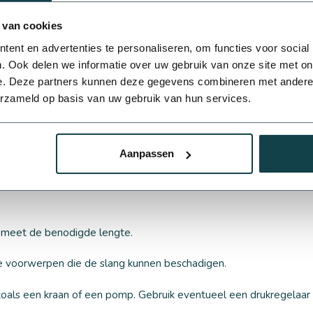
. Bovengronds plaatsen is eenvoudiger en sneller te installeren
 van cookies
ng direct kunt zien en bereiken. Dit is vooral handig voor tijdeli
ent en advertenties te personaliseren, om functies voor social
ter uiterlijke voordelen en beschermt de slang beter tegen besc
. Ook delen we informatie over uw gebruik van onze site met on
n zijn ideaal voor permanente beplanting en gazons, waar ze onz
e. Deze partners kunnen deze gegevens combineren met andere i
erzameld op basis van uw gebruik van hun services.
Aanpassen
 slechts een paar stappen:
n meet de benodigde lengte.
pe voorwerpen die de slang kunnen beschadigen.
zoals een kraan of een pomp. Gebruik eventueel een drukregelaar