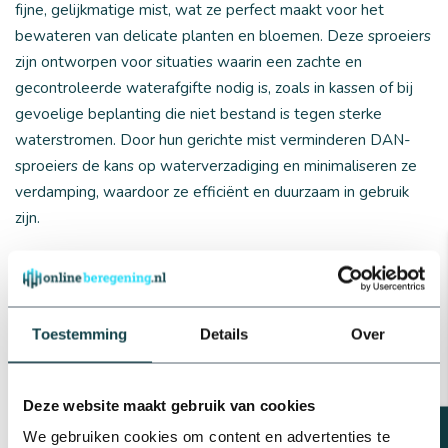
fijne, gelijkmatige mist, wat ze perfect maakt voor het
bewateren van delicate planten en bloemen. Deze sproeiers
zijn ontworpen voor situaties waarin een zachte en
gecontroleerde waterafgifte nodig is, zoals in kassen of bij
gevoelige beplanting die niet bestand is tegen sterke
waterstromen. Door hun gerichte mist verminderen DAN-
sproeiers de kans op waterverzadiging en minimaliseren ze
verdamping, waardoor ze efficiënt en duurzaam in gebruik
zijn.
Toestemming
Details
Over
Sproeiers voor jouw tuin kopen bij
Onlineberegening.nl!
Of je nu op zoek bent naar sectorsproeiers voor gerichte
Deze website maakt gebruik van cookies
waterafgifte of pop-up sproeiers voor een onopvallende
We gebruiken cookies om content en advertenties te