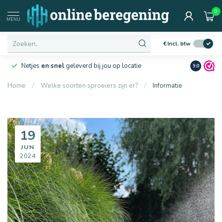
0
MENU
€
Incl. btw
Netjes
en snel
geleverd bij jou op locatie
Ruim
10 j
9.0
Home
/
Welke soorten sproeiers zijn er?
/
Informatie
19
JUN
2024