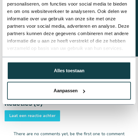
Beregeningsplan?
oplossing - wij hebben het allemaal. Ons team van experts
personaliseren, om functies voor social media te bieden
staat klaar om je te helpen bij het kiezen van de juiste
en om ons websiteverkeer te analyseren. Ook delen we
informatie over uw gebruik van onze site met onze
producten. Neem bij vragen dus contact met ons op door te
partners voor social media, adverteren en analyse. Deze
bellen naar
0488-740 032
of mailen naar
partners kunnen deze gegevens combineren met andere
info@onlineberegening.nl
. We kunnen je ook helpen met het
informatie die u aan ze heeft verstrekt of die ze hebben
ontwerpen van een
beregeningsplan
dat volledig is
verzameld op basis van uw gebruik van hun services.
afgestemd op jouw specifieke situatie. Met onze
hoogwaardige producten en deskundig advies zorgen we
ervoor dat je tuin altijd goed verzorgd en levendig blijft!
Alles toestaan
Aanpassen
Reacties (0)
Laat een reactie achter
There are no comments yet, be the first one to comment