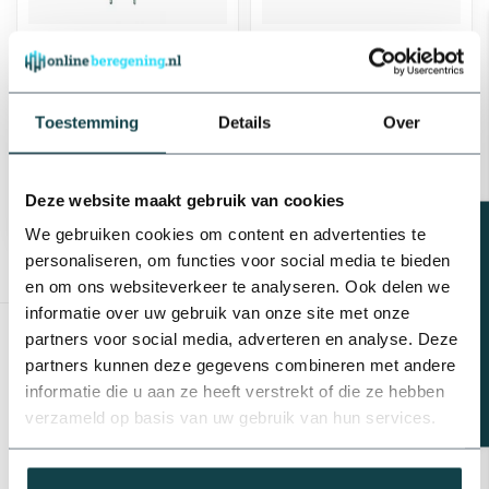
Grondpen voor
Tavlit PP knie slangtule
druppelslang | Per 10
voor druppelslang | 16
stuks
t/m 25 mm
Toestemming
Details
Over
€2,00
€0,51
Levering binnen 1-3
Levering binnen 1-3
werkdagen
werkdagen
Deze website maakt gebruik van cookies
Beregeningsplan?
We gebruiken cookies om content en advertenties te
personaliseren, om functies voor social media te bieden
en om ons websiteverkeer te analyseren. Ook delen we
Toon
1
-
12
van 12
informatie over uw gebruik van onze site met onze
partners voor social media, adverteren en analyse. Deze
partners kunnen deze gegevens combineren met andere
informatie die u aan ze heeft verstrekt of die ze hebben
verzameld op basis van uw gebruik van hun services.