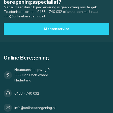
beregeningsspecialist?
40 mm
50 mm
Met al meer dan 10 jaar ervaring is geen vraag ons te gek.
Telefonisch contact: 0488 - 740 032 of stuur een mail naar
info@onlineberegening.nl
Klantenservice
Online Beregening
Houtmanskampweg 9
6669 MZ Dodewaard
Nederland
0488 - 740 032
info@onlineberegening.nl