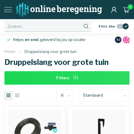
0
Afmetingen
MENU
€
Incl. btw
Netjes
en snel
geleverd bij jou op locatie
Ruim
10 j
9.0
Home
/
Druppelslang voor grote tuin
Druppelslang voor grote tuin
16 mm
20 mm
Filters