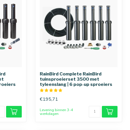
ird
RainBird Complete RainBird
et
tuinsproeierset 3500 met
roeiers
tyleenslang | 6 pop-up sproeiers
€195,71
Levering binnen 3-4
werkdagen