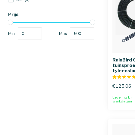
Prijs
Min
Max
RainBird 
tuinspro
tyleensla
€125,06
Levering bin
werkdagen