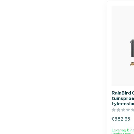
RainBird 
tuinspro
tyleensla
€382,53
Levering bin
werkdagen