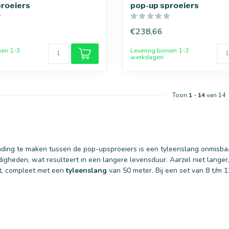
proeiers
pop-up sproeiers
€238,66
nen 1-3
Levering binnen 1-3
werkdagen
Toon
1
-
14
van 14
ding te maken tussen de pop-upsproeiers is een tyleenslang onmisba
gheden, wat resulteert in een langere levensduur. Aarzel niet lange
t
, compleet met een
tyleenslang
van 50 meter. Bij een set van 8 t/m 1