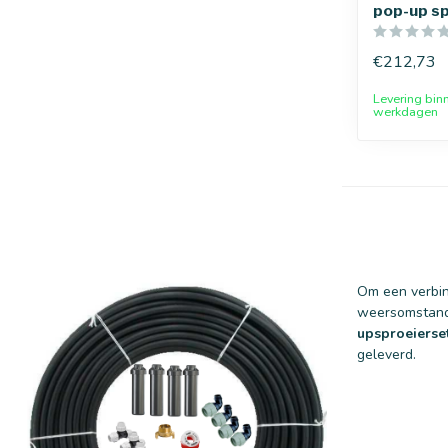
pop-up s
€212,73
Levering bin
werkdagen
Om een verbin
weersomstandi
upsproeierse
geleverd.