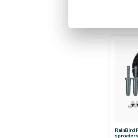
€386,28
Levering bin
werkdagen
90 mm
RainBird 
sproeiers