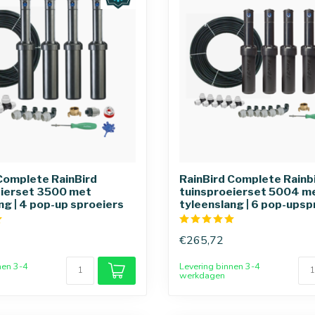
Complete RainBird
RainBird Complete Rainb
eierset 3500 met
tuinsproeierset 5004 m
ng | 4 pop-up sproeiers
tyleenslang | 6 pop-upsp
€265,72
nen 3-4
Levering binnen 3-4
werkdagen