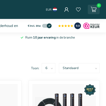
0
EUR
derhoud en service
9.0
€
Incl. btw
Ruim
10 jaar ervaring
in de branche
Toon: