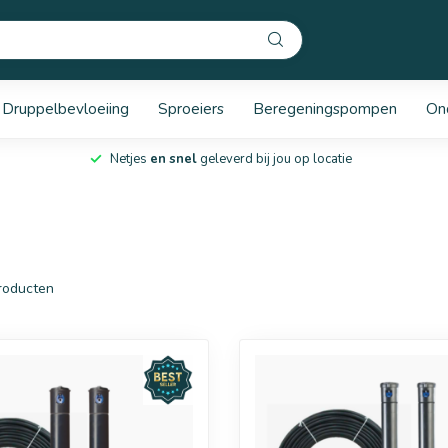
Druppelbevloeiing
Sproeiers
Beregeningspompen
On
Netjes
en snel
geleverd bij jou op locatie
roducten