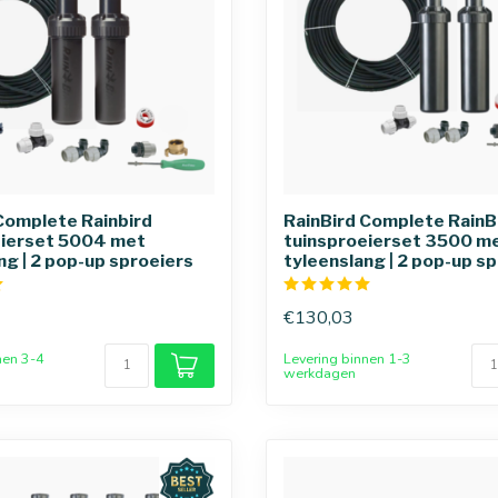
Complete Rainbird
RainBird Complete RainB
eierset 5004 met
tuinsproeierset 3500 m
ng | 2 pop-up sproeiers
tyleenslang | 2 pop-up s
€130,03
nen 3-4
Levering binnen 1-3
werkdagen