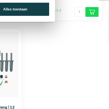
€152,66
Alles toestaan
Levering binnen 1-3
werkdagen
ang | 12