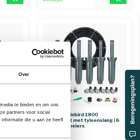
Over
Beregeningsplan?
32 mm
 media te bieden en om ons
ze partners voor social
RainBird Rainbird 1800
nformatie die u aan ze heeft
ang | 2
sproeierset met tyleenslang | 6
pop-up sproeiers
75 mm