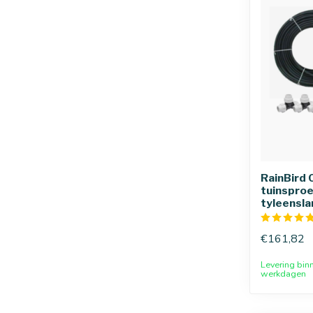
RainBird 
tuinspro
tyleensla
€161,82
Levering bin
werkdagen