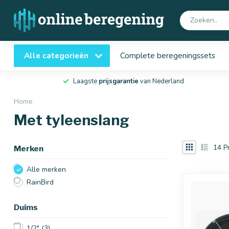
Alle categorieën
Complete beregeningssets
Laagste
prijsgarantie
van Nederland
Home
Met tyleenslang
14
P
Merken
Alle merken
RainBird
Duims
1/2"
(3)