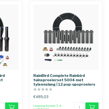
ird
RainBird Complete Rainbird
et
tuinsproeierset 5004 met
tyleenslang | 12 pop-upsproeiers
€485,03
Levering binnen 3-4
werkdagen