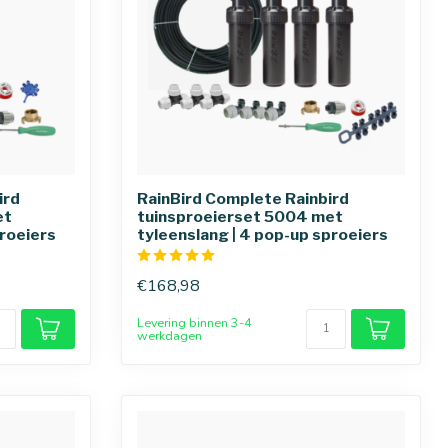
ird
RainBird Complete Rainbird
et
tuinsproeierset 5004 met
proeiers
tyleenslang | 4 pop-up sproeiers
€168,98
Levering binnen 3-4
werkdagen