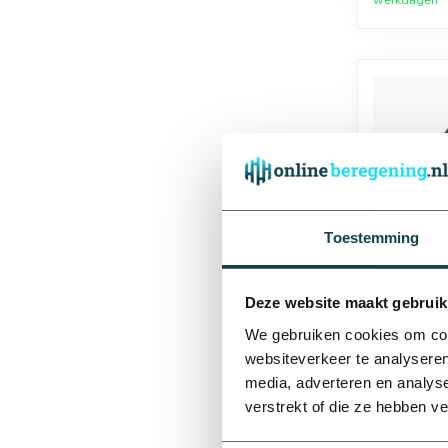
Afmetingen
Toestemming
16 mm
Deze website maakt gebruik
We gebruiken cookies om cont
websiteverkeer te analyseren
RainBird 
media, adverteren en analys
tuinspro
tyleensla
verstrekt of die ze hebben v
40 mm