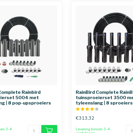
Complete Rainbird
RainBird Complete RainB
eierset 5004 met
tuinsproeierset 3500 m
ng | 8 pop-upsproeiers
tyleenslang | 8 sproeiers
€313,32
nen 3-4
Levering binnen 3-4
werkdagen