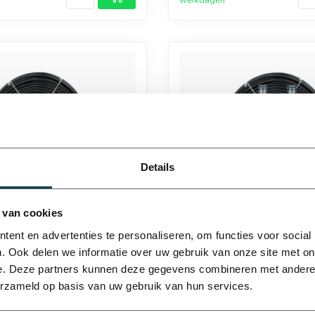
Details
20 mm
25 mm
 van cookies
ent en advertenties te personaliseren, om functies voor social
. Ook delen we informatie over uw gebruik van onze site met on
Complete RainBird
RainBird Rainbird 1800
e. Deze partners kunnen deze gegevens combineren met andere i
eierset 3500 met
sproeierset met tyleensl
ng | 12 sproeiers
pop-upsproeiers
erzameld op basis van uw gebruik van hun services.
50 mm
63 mm