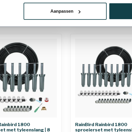
€105,95
Aanpassen
nen 3-4
Levering binnen 1-3
werkdagen
110 mm
Rainbird 1800
RainBird Rainbird 1800
et met tyleenslang | 8
sproeierset met tyleensl